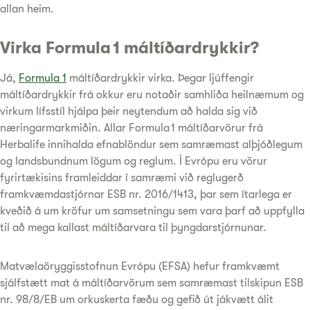
allan heim.
Virka Formula 1 máltíðardrykkir?
Já,
Formula 1
máltíðardrykkir virka. Þegar ljúffengir
máltíðardrykkir frá okkur eru notaðir samhliða heilnæmum og
virkum lífsstíl hjálpa þeir neytendum að halda sig við
næringarmarkmiðin. Allar Formula 1 máltíðarvörur frá
Herbalife innihalda efnablöndur sem samræmast alþjóðlegum
og landsbundnum lögum og reglum. Í Evrópu eru vörur
fyrirtækisins framleiddar í samræmi við reglugerð
framkvæmdastjórnar ESB nr. 2016/1413, þar sem ítarlega er
kveðið á um kröfur um samsetningu sem vara þarf að uppfylla
til að mega kallast máltíðarvara til þyngdarstjórnunar.
Matvælaöryggisstofnun Evrópu (EFSA) hefur framkvæmt
sjálfstætt mat á máltíðarvörum sem samræmast tilskipun ESB
nr. 98/8/EB um orkuskerta fæðu og gefið út jákvætt álit