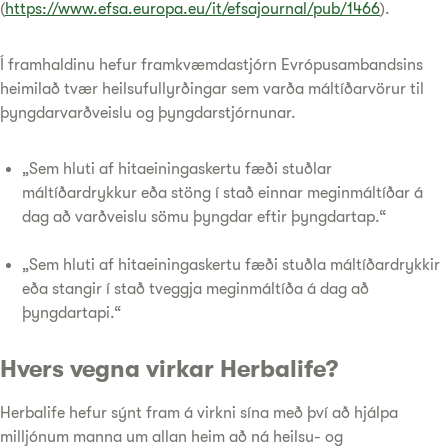
(
https://www.efsa.europa.eu/it/efsajournal/pub/1466
).
Í framhaldinu hefur framkvæmdastjórn Evrópusambandsins
heimilað tvær heilsufullyrðingar sem varða máltíðarvörur til
þyngdarvarðveislu og þyngdarstjórnunar.
„Sem hluti af hitaeiningaskertu fæði stuðlar
máltíðardrykkur eða stöng í stað einnar meginmáltíðar á
dag að varðveislu sömu þyngdar eftir þyngdartap.“
„Sem hluti af hitaeiningaskertu fæði stuðla máltíðardrykkir
eða stangir í stað tveggja meginmáltíða á dag að
þyngdartapi.“
Hvers vegna virkar Herbalife?
Herbalife hefur sýnt fram á virkni sína með því að hjálpa
milljónum manna um allan heim að ná heilsu- og