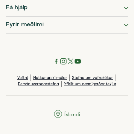
Fá hjálp
Fyrir meðlimi
Veftré
Notkunarskilmálar
Stefna um vafrakökur
Persónuverndarstefna
Yfirlit um dæmigerðar tekjur
Íslandi