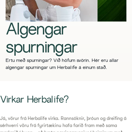
Algengar
spurningar
Ertu með spurningar? Við höfum svörin. Hér eru allar
algengar spurningar um Herbalife á einum stað.
Virkar Herbalife?
Já, vörur frá Herbalife virka. Rannsóknir, þróun og dreifing á
sérhverri vöru frá fyrirtækinu hafa farið fram með sama