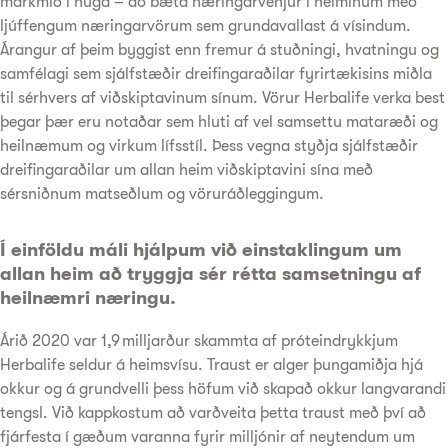
markmið í huga – að bæta næringarvenjur í heiminum með
ljúffengum næringarvörum sem grundavallast á vísindum.
Árangur af þeim byggist enn fremur á stuðningi, hvatningu og
samfélagi sem sjálfstæðir dreifingaraðilar fyrirtækisins miðla
til sérhvers af viðskiptavinum sínum. Vörur Herbalife verka best
þegar þær eru notaðar sem hluti af vel samsettu mataræði og
heilnæmum og virkum lífsstíl. Þess vegna styðja sjálfstæðir
dreifingaraðilar um allan heim viðskiptavini sína með
sérsniðnum matseðlum og vöruráðleggingum.
Í einföldu máli hjálpum við einstaklingum um
allan heim að tryggja sér rétta samsetningu af
heilnæmri næringu.
Árið 2020 var 1,9 milljarður skammta af próteindrykkjum
Herbalife seldur á heimsvísu. Traust er alger þungamiðja hjá
okkur og á grundvelli þess höfum við skapað okkur langvarandi
tengsl. Við kappkostum að varðveita þetta traust með því að
fjárfesta í gæðum varanna fyrir milljónir af neytendum um