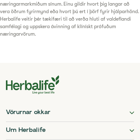
næringarmarkmiðum sínum. Einu gildir hvort þig langar að
vera öðrum fyrirmynd eða hvort þú ert í þörf fyrir hjálparhönd.
Herbalife veitir þér tækifæri til að verða hluti af valdeflandi
samfélagi og uppskera ávinning af klínískt prófuðum
næringarvörum.
Vörurnar okkar
Um Herbalife