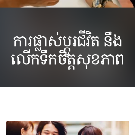
​ការផ្លាស់ប្តូរជីវិត នឹង
លើកទឹកចិត្តសុខភាព
មិត្តអ្នកចែកចាយ