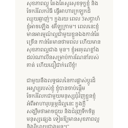
សុខភាពល្អ តែងតែសួរសុខទុក្ខខ្ញុំ និង
ចែករំលែកវិធី ធ្វើអាហារក្រឡុកដ៏
ឈ្ងុយឆ្ងាញ់។ ក្នុងរយៈពេល 3សប្តាហ៍
ខ្ញុំអាចឡើង 4គីឡូក្រាម។ ពេលនេះខ្ញុំ
មានអារម្មណ៍ល្អជាមួយខ្លួនឯងកាន់តែ
ច្រើន កាន់តែមានថាមពល ហើយមាន
សុខភាពល្អជាង មុន។ ខ្ញុំអរគុណខ្លាំង
ដល់ណាលីនសម្រាប់ការណែនាំរបស់
គាត់ ហើយជឿជាក់លើខ្ញុំ!
ជាមួយនឹងលទ្ធផលនៃការផ្លាស់ប្តូរដ៏
អស្ចារ្យរបស់ខ្ញុំ ខ្ញុំបានចាប់ផ្តើម
ចែករំលែកជាមួយមនុស្សជុំវិញខ្លួនខ្ញុំ
អំពីអាហារូបត្ថម្ភដ៏ល្អនេះ ក្នុងក្តី
សង្ឃឹមថាអាចជួយ និងជំរុញទឹកចិត្ត
មនុស្សផ្សេង ទៀតឱ្យមានសុខភាពល្អ
និងរីករាយជាងមុន។"