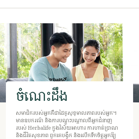
​ចំណេះដឹង
​សមាជិករបស់អ្នកគឺជាដៃគូសុខុមាលភាពរបស់អ្នក។
មានឧបករណ៍ និងការបណ្តុះបណ្តាលពីអ្នកជំនាញ
របស់ Herbalife ក្នុងវិស័យអាហារ ការហាត់ប្រាណ
និងជីវិតសុខភាព ពួកគេបង្វឹក និងលើកទឹកចិត្តអ្នកឱ្យ