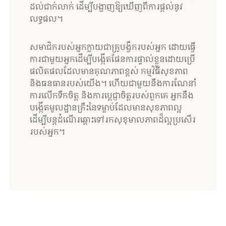
ដល់ជាក់លាក់ ដើម្បីបង្ហាញឱ្យឃើញពីការផ្តល់នូវ
លទ្ធផល។
​សមាជិករបស់អ្នកក្លាយជាគ្រូបង្វឹករបស់អ្នក ដោយធ្វើ
ការជាមួយអ្នកដើម្បីបង្កើតផែនការផ្ទាល់ខ្លួនដោយប្រើ
ផលិតផលដែលមានគុណភាពខ្ពស់ កម្មវិធីសុខភាព
និងធនធានរបស់យើង។ ហើយជាមួយនឹងការណែនាំ
ការលើកទឹកចិត្ត និងការប្តេជ្ញាចិត្តរបស់ពួកគេ អ្នកនឹង
បង្កើតមូលដ្ឋានគ្រឹះនៃទម្លាប់ដែលមានសុខភាពល្អ
ដើម្បីបន្តដំណើរឆ្ពោះទៅរកសុខុមាលភាពដ៏ល្អប្រសើរ
របស់អ្នក។