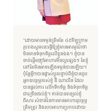
"ដោយមានទម្ងន់ត្រឹមតែ ៤៥គីឡូក្រាម
រូបរាងស្គមនេះធ្វើឱ្យខ្ញុំមានអារម្មណ៍ថា
មិនមានទំនុកចិត្តលើខ្លួនឯង។ ខ្ញុំបាន
ចាប់ផ្តើមញ៉ាំអាហារមិនល្អផ្សេងៗ តែខ្ញុំ
នៅតែមិនអាចឡើងទម្ងន់បានឡើយ។
ប៉ុន្តែអ្វីៗបានផ្លាស់ប្តូរបន្ទាប់ពីខ្ញុំបានជួប
អ្នកឧបត្ថម្ភរបស់ខ្ញុំ ឌី ណាលីន ដែល
បានផ្តល់ការ លើកទឹកចិត្ត និងទំនុកចិត្ត
ជាច្រើនដល់ខ្ញុំ។ គាត់បានពន្យល់ខ្ញុំ
ពីសារៈសំខាន់នៃការមានអាហាររូបត្ថម្ភ
ត្រឹមត្រូវ និងរបបអាហារប្រកបដោយ