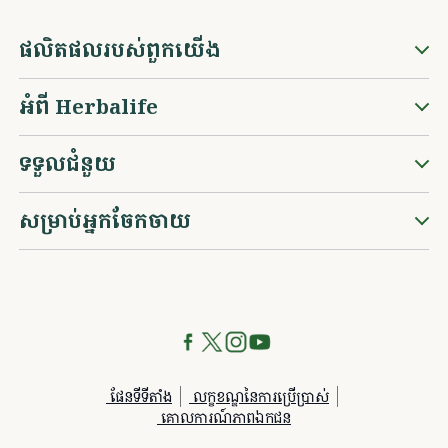
ផលិតផលរបស់ពួកយើង
អំពី Herbalife
ទទួលជំនួយ
សម្រាប់អ្នកចែកចាយ
ផែនទីទីតាំង
លក្ខខណ្ឌនៃការប្រើប្រាស់
គោលការណ៍​ភាព​ឯកជន