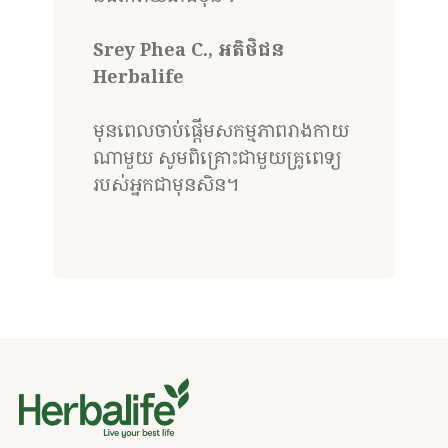
Srey Phea C., អតិថិជន
Herbalife
មុនពេលចាប់ផ្តើមសកម្មភាពរាងកាយ
ណាមួយ សូមពិគ្រោះជាមួយគ្រូពេទ្យ
របស់អ្នកជាមុនសិន។ ​