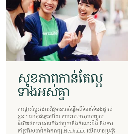
សុខភាពកាន់តែល្អ
ទាំងអស់គ្នា
​ការផ្លាស់ប្តូរដែលវិជ្ជមានចាប់ផ្តើមពីទំនាក់ទំនងផ្ទាល់
ខ្លួន។ ហេតុដូច្នេះហើយ តាមរយៈការរួមបញ្ចូល
ផលិតផលរបស់យើងជាមួយនឹងចំណេះដឹង និងការ
គាំទ្រពីសមាជិកឯករាជ្យ Herbalife យើងមានប្រវត្តិ