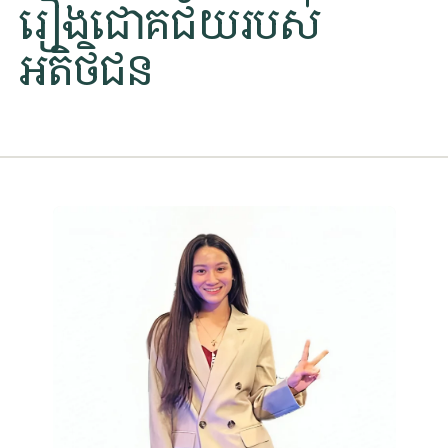
រឿងជោគជ័យរបស់
អតិថិជន