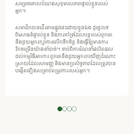
សម្រេចគោលបំណងសុខុមាលភាពផ្ទាល់ខ្លួនរបស់
អ្នក។
​សមាជិកបានដើរតាមផ្លូវនេះដោយខ្លួនឯង ដូច្នេះបទ
ពិសោធន៍ផ្ទាល់ខ្លួន និងការគាំទ្រដែលបន្តរបស់ពួកគេ
នឹងជួយអ្នករក្សាការលើកទឹកចិត្ត និងធ្វើឱ្យមានការ
រីកចម្រើនយ៉ាងចាំបាច់។ ចាប់ពីការណែនាំផលិតផល
ដល់កម្មវិធីអាហារ ពួកគេនឹងជួយអ្នករកឃើញដំណោះ
ស្រាយដែលសាមញ្ញ និងមានប្រសិទ្ធភាពដែលត្រូវបាន
បង្កើតឡើងសម្រាប់តម្រូវការរបស់អ្នក។