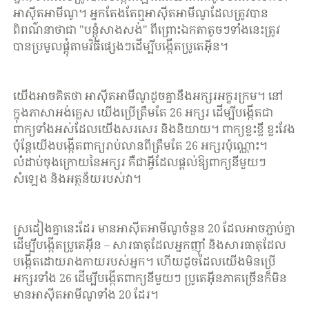
អាស៊ីតអាមីណូ។ អ្នកតែងតែឮអាស៊ីតអាមីណូដែលត្រូវបាន
ពិពណ៌នាថាជា "បន្តុំសាងសង់" ពីព្រោះឯកតាតូចៗទាំងនេះត្រូវ
បានប្រមូលផ្តុំតាមវិធីផ្សេងៗដើម្បីបង្កើតប្រូតេអ៊ីន។
យើងអាចគិតថា អាស៊ីតអាមីណូដូចគ្នានឹងអក្សរអក្ខរក្រម។ នៅ
ក្នុងភាសាអង់គ្លេស យើងប្រើត្រឹមតែ 26 អក្សរ ដើម្បីបង្កើតជា
ពាក្យទាំងអស់ដែលយើងសរសេរ និងនិយាយ។ ពាក្យខ្លះខ្លី ខ្លះវែង
ប៉ុន្តែយើងបង្កើតពាក្យរាប់លានពីត្រឹមតែ 26 អក្សរប៉ុណ្ណោះ។
លំដាប់ចុងក្រោយនៃអក្សរ គឺជាអ្វីដែលផ្តល់ឱ្យពាក្យនីមួយៗ
សំឡេង និងអត្ថន័យរបស់វា។
ស្រដៀងគ្នានេះដែរ មានអាស៊ីតអាមីណូចំនួន 20 ដែលអាចភ្ជាប់គ្នា
ដើម្បីបង្កើតប្រូតេអ៊ីន – សារធាតុដែលអ្នកញ៉ាំ និងសារធាតុដែល
បង្កើតដោយរាងកាយរបស់អ្នក។ ហើយដូចដែលយើងមិនប្រើ
អក្សរទាំង 26 ដើម្បីបង្កើតពាក្យនីមួយៗ ប្រូតេអ៊ីនភាគច្រើនក៏មិន
មានអាស៊ីតអាមីណូទាំង 20 ដែរ។