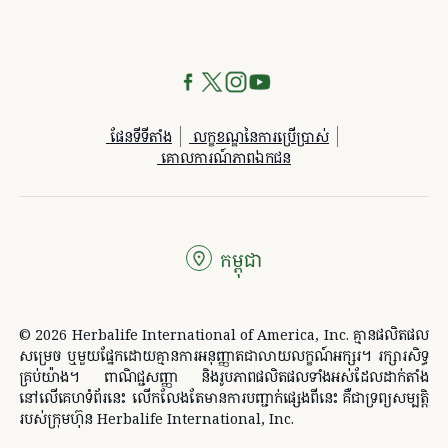
ផែនទីទីតាំង
លក្ខខណ្ឌនៃការប្រើប្រាស់
គោលការណ៍​ភាព​ឯកជន
កម្ពុជា
© 2026 Herbalife International of America, Inc. គ្មានផលិតផល
សម្រេច ឬមួយផ្នែកដោយគ្មានការអនុញ្ញាតជាលាយលក្ខណ៍អក្សរ។ រក្សា​រ​សិទ្ធ​
គ្រប់យ៉ាង។ ពាណិជ្ជសញ្ញា និងរូបភាពផលិតផលទាំងអស់ដែលដាក់តាំង
នៅលើគេហទំព័រនេះ លើកលែងតែមានការបញ្ជាក់ផ្សេងពីនេះ គឺជាទ្រព្យសម្បត្តិ
របស់ក្រុមហ៊ុន Herbalife International, Inc.