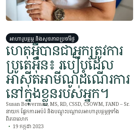
​​អាហារូបត្ថម្ភ និងសុខភាពប្រចាំថ្ងៃ​
​​ហេតុអ្វីបានជាអ្នកត្រូវការ
ប្រូតេអ៊ីន៖ របៀបដែល
អាស៊ីតអាមីណូដំណើរការ
នៅក្នុងខ្លួនរបស់អ្នក។​
​​Susan Bowerman, MS, RD, CSSD, CSOWM, FAND – Sr.
នាយក ផ្នែកការអប់រំ និងបណ្តុះបណ្តាលអាហារូបត្ថម្ភទូទាំង
ពិភពលោក​
19 កក្កដា 2023