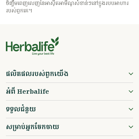
ចិញ្ចឹមពេញលេញនៃអាស៊ីតអាមីណូសំខាន់ៗនៅក្នុងរបបអាហារ
របស់ពួកគេ។
ផលិតផលរបស់ពួកយើង
អំពី Herbalife
ទទួលជំនួយ
សម្រាប់អ្នកចែកចាយ