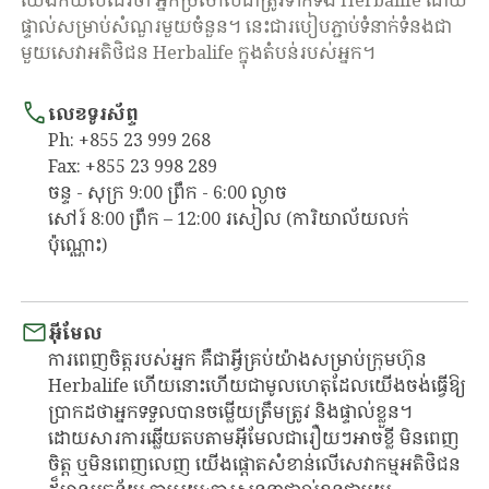
ផ្ទាល់សម្រាប់សំណួរមួយចំនួន។ នេះជារបៀបភ្ជាប់ទំនាក់ទំនងជា
មួយសេវាអតិថិជន Herbalife ក្នុងតំបន់របស់អ្នក។
លេខទូរស័ព្ទ
Ph: +855 23 999 268
Fax: +855 23 998 289
ចន្ទ - សុក្រ 9:00​ ព្រឹក - 6:00 ល្ងាច
សៅរ៍ 8:00 ព្រឹក – 12:00 រសៀល (ការិយាល័យលក់
ប៉ុណ្ណោះ)
អ៊ីមែល
ការពេញចិត្តរបស់អ្នក គឺជាអ្វីគ្រប់យ៉ាងសម្រាប់ក្រុមហ៊ុន
Herbalife ហើយនោះហើយជាមូលហេតុដែលយើងចង់ធ្វើឱ្យ
ប្រាកដថាអ្នកទទួលបានចម្លើយត្រឹមត្រូវ និងផ្ទាល់ខ្លួន។
ដោយសារការឆ្លើយតបតាមអ៊ីមែលជារឿយៗអាចខ្លី មិនពេញ
ចិត្ត ឬមិនពេញលេញ យើងផ្តោតសំខាន់លើសេវាកម្មអតិថិជន