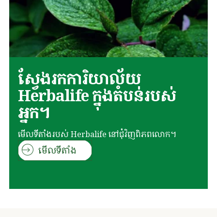
ស្វែងរកការិយាល័យ
Herbalife ក្នុងតំបន់របស់
អ្នក។
មើលទីតាំងរបស់ Herbalife នៅជុំវិញពិភពលោក។
មើលទីតាំង