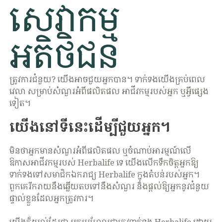
សេវាកម្ម
អតិថិជន
ត្រូវការជំនួយ? យើងអាចជួយអ្នកបាន។ ទាក់ទងយើងគ្រប់ពេល
វេលា សម្រាប់សំណួរអំពីផលិតផល អាជីវកម្មរបស់អ្នក ឬអ្វីផ្សេង
ទៀត។
យើងនៅទីនេះដើម្បីជួយអ្នក។
មិនថាអ្នកមានសំណួរអំពីផលិតផល ឬចំណាប់អារម្មណ៍លើ
ឱកាសអាជីវកម្មរបស់ Herbalife ទេ យើងលើកទឹកចិត្តអ្នកឱ្យ
ទាក់ទងទៅសមាជិកឯករាជ្យ Herbalife ក្នុងតំបន់របស់អ្នក។
ពួកគេរីករាយនឹងឆ្លើយតបទៅនឹងសំណួរ និងផ្តល់ឱ្យអ្នកនូវជំនួយ
ផ្ទាល់ខ្លួនដែលអ្នកត្រូវការ។
យើងក៏យល់ដែរថា អ្នកប្រហែលជាត្រូវទាក់ទង Herbalife ដោយ