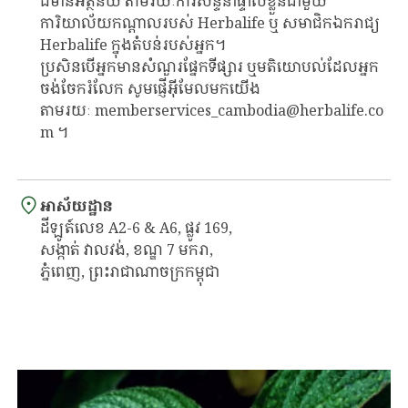
ដ៏មានអត្ថន័យ តាមរយៈការសន្ទនាផ្ទាល់ខ្លួនជាមួយ
ការិយាល័យកណ្តាលរបស់ Herbalife ឬ សមាជិកឯករាជ្យ
Herbalife ក្នុងតំបន់របស់អ្នក។
ប្រសិនបើអ្នកមានសំណួរផ្នែកទីផ្សារ ឬមតិយោបល់ដែលអ្នក
ចង់ចែករំលែក សូមផ្ញើអ៊ីមែលមកយើង
តាមរយៈ memberservices_cambodia@herbalife.co
m ។
អាស័យដ្ឋាន
ដីឡូត៍លេខ A2-6 & A6, ផ្លូវ 169,
សង្កាត់ វាលវង់, ខណ្ឌ 7 មករា,
ភ្នំពេញ, ព្រះរាជាណាចក្រកម្ពុជា