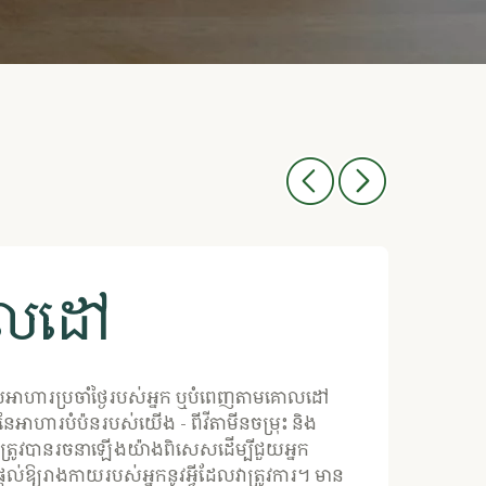
ោលដៅ
របបអាហារប្រចាំថ្ងៃរបស់អ្នក ឬបំពេញតាមគោលដៅ
នៃអាហារបំប៉នរបស់យើង - ពីវីតាមីនចម្រុះ និង
្រូវបានរចនាឡើងយ៉ាងពិសេសដើម្បីជួយអ្នក
ផ្តល់ឱ្យរាងកាយរបស់អ្នកនូវអ្វីដែលវាត្រូវការ។ មាន