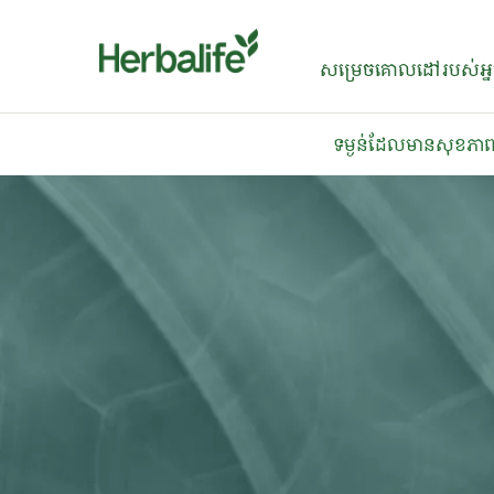
សម្រេចគោលដៅរបស់អ្
ទម្ងន់ដែលមានសុខភាព