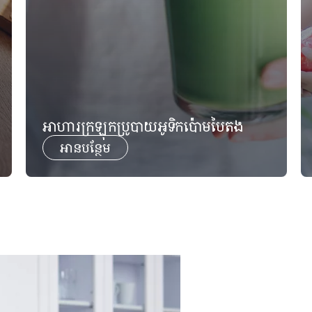
អាហារក្រឡុកប្រូបាយអូទិកប៉ោមបៃតង
អានបន្ថែម