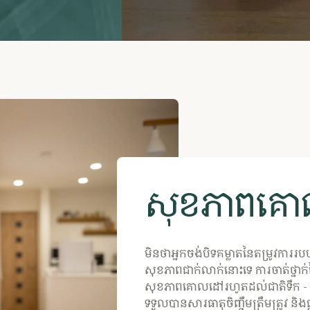
សុខភាពគ
មិនថាអ្នកចង់បិទគម្លាតនៃតម្រូវការ
សុខភាពជាក់លាក់នោះទេ ការចាត់ថ្នាក់
សុខភាពគោលដៅរហូតដល់ជាតិទឹក - ត
ទទួលបានសារធាតុចិញ្ចឹមត្រឹមត្រូវ និង