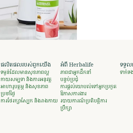
ផលិតផលរបស់ពួកយើង
អំពី Herbalife
ទទួល
ទម្ងន់ដែលមានសុខភាពល្អ
ភាពជាអ្នកដឹកនាំ
ទាក់
​​កាយសម្បទា និងការអនុវត្ត​
បន្ទប់ប្រជុំ
​​អាហារូបត្ថម្ភ និងសុខភាព
ការផ្តល់យោបល់ទៅអ្នកប្រកួត
ប្រចាំថ្ងៃ ​
ឱកាសការងារ
ការថែរក្សាស្បែក និងរាងកាយ
របាយការណ៍ប្រតិបត្តិការ
ប្រឹក្សា