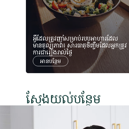
អ្វីដែលត្រូវញ៉ាំសម្រាប់របបអាហារដែល
មានតុល្យភាព៖ សារធាតុចិញ្ចឹមដែលអ្នកត្រូវ
ការជារៀងរាល់ថ្ងៃ
អានបន្ថែម
​​​ស្វែងយល់បន្ថែម​