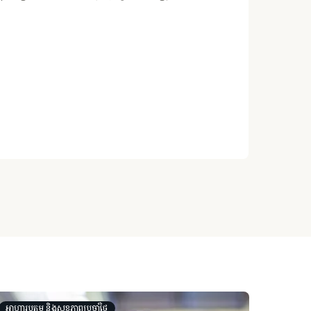
​​អាហារូបត្ថម្ភ និងសុខភាពប្រចាំថ្ងៃ​