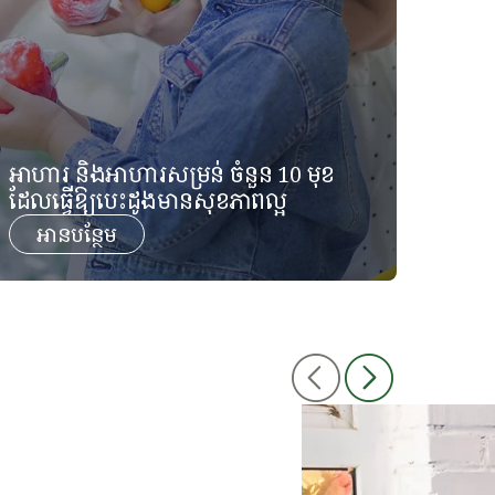
​​អាហារ និងអាហារសម្រន់ ចំនួន 10 មុខ
ដែលធ្វើឱ្យបេះដូងមានសុខភាពល្អ ​
អានបន្ថែម