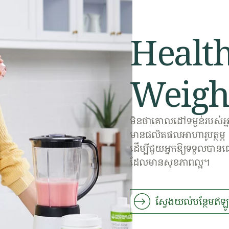
Healt
Weigh
មិនថាគោលដៅទម្ងន់របស់
មានផលិតផលអាហារូបត្ថម្ភ ស
ដើម្បីជួយអ្នកឱ្យទទួលបានជ
ដែលមានសុខភាពល្អ។
ស្វែងយល់បន្ថែមឥឡូ