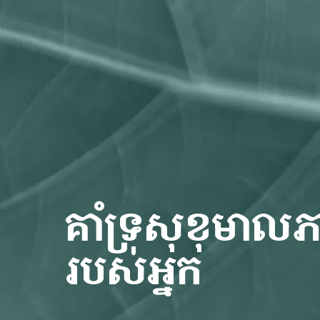
គាំទ្រសុខុមាល
របស់អ្នក