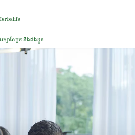
 Herbalife
ែរក្សាស្បែក និងដងខ្លួន