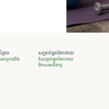
ជំនួយ
សម្រាប់អ្នកចែកចាយ
ទងមកពួកយើង
តំណភ្ជាប់អ្នកចែកចាយ
ឱកាសអាជីវកម្ម