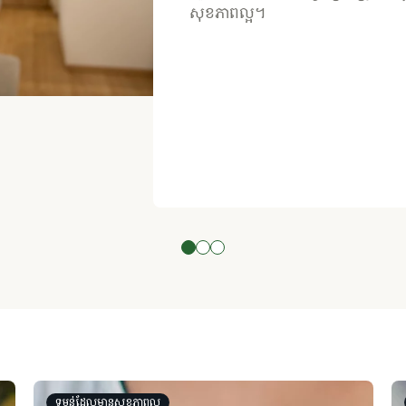
សុខភាពល្អ។
ទម្ងន់ដែលមានសុខភាពល្អ