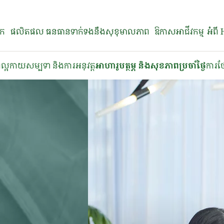
នក
ផលិតផល
ធនធានទាក់ទងនឹងសុខុមាលភាព
ឱកាសអាជីវកម្ម
អំពី
ល្អ
​​កាយសម្បទា និងការអនុវត្ត​
​​អាហារូបត្ថម្ភ និងសុខភាពប្រចាំថ្ងៃ​
​ការថ