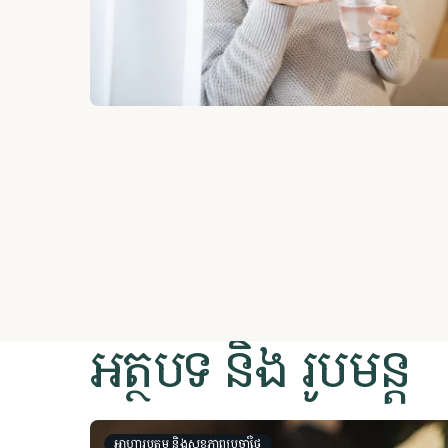
អត្ថបទ និង រូបមន្ត
​​អាហារូបត្ថម្ភ និងសុខភាពប្រចាំថ្ងៃ​