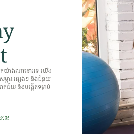
hy
t
អ្នកយ៉ាងណានោះទេ យើង
ម្ភារៈផ្សេងៗ និងជំនួយ
ោគជ័យ និងបង្កើតទម្លាប់
វនេះ