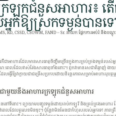
្រឡុកជំនួសអាហារ៖ តើ
អ្នកឱ្យស្រកទម្ងន់បានទេ
S, RD, CSSD, CSOWM, FAND – Sr. នាយក ផ្នែកការអប់រំ និងបណ្តុះប
ឺជាអាហារដែលមានសារធាតុចិញ្ចឹមច្រើនក្នុងការគ្រប់គ្រងទម្ងន់របស់អ្ន
ខណៈពេលដែលវាស់វែងសារធាតុទាំងនោះ។ ពួកវាមានរសជាតិឆ្ងាញ់ ងាយស្
ង ដែលធ្វើឱ្យវាក្លាយជាជម្រើសប្រកបដោយនិរន្តរភាពសម្រាប់អាហាររូបត
ន់ជាមួយនឹងអាហារក្រឡុកជំនួសអាហារ
់បាននៅទីនោះ។ ព្យាយាមបញ្ចុះទម្ងន់ដោយរាប់កាឡូរី និងគ្រប់គ្រងអាហ
 នៅពេលដែលតួលេខមិនចុះ។ ប៉ុន្តែវាមិនមែនជាកំហុសរបស់អ្នកទេ! ភាពត្រឹ