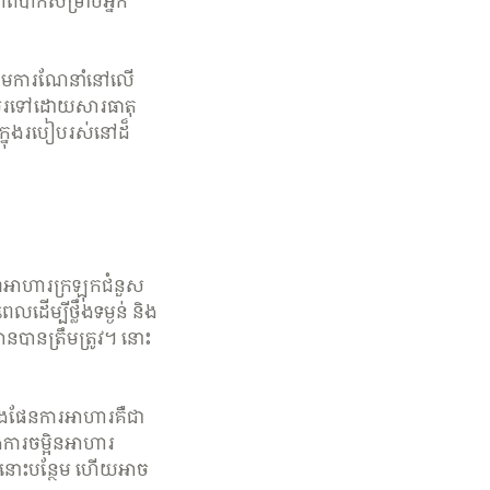
ាពិបាកសម្រាប់អ្នក
តាមការណែនាំនៅលើ
សំបូរទៅដោយសារធាតុ
រក្នុងរបៀបរស់នៅដ៏
ាអាហារក្រឡុកជំនួស
ើម្បីថ្លឹងទម្ងន់ និង
នបានត្រឹមត្រូវ។ នោះ
នុងផែនការអាហារគឺជា
ងការចម្អិនអាហារ
នោះបន្ថែម ហើយអាច