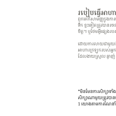
របៀបធ្វើអាហា
ពួកគេក៏សាមញ្ញក្នុងក
ទឹក ខ្លះទៀតត្រូវបា
ចិត្ត។ ឬថែមអ្វីផ្សេង​រ
ដោយការលាយជាមួយនឹងទឹ
អាហារក្រឡុករបស់អ្នក
ដែលងាយស្រួល ឆ្ងាញ់ 
*មិនមែនការសិក្សាទាំង
សិក្សា​ណា​មួយ​ត្រូវ​ប
1 យោងតាមការណែនាំស្លា