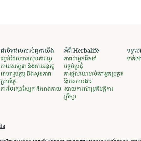
ផលិតផលរបស់ពួកយើង
អំពី Herbalife
ទទួល
ទម្ងន់ដែលមានសុខភាពល្អ
ភាពជាអ្នកដឹកនាំ
ទាក់
​​កាយសម្បទា និងការអនុវត្ត​
បន្ទប់ប្រជុំ
​​អាហារូបត្ថម្ភ និងសុខភាព
ការផ្តល់យោបល់ទៅអ្នកប្រកួត
ប្រចាំថ្ងៃ ​
ឱកាសការងារ
ការថែរក្សាស្បែក និងរាងកាយ
របាយការណ៍ប្រតិបត្តិការ
ប្រឹក្សា
ជន