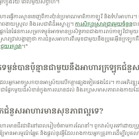
អ្នកក្នុងរយៈពេលមួយសប្តាហ៍។
ធ្វើ​ការ​ស្មាន​ចេញ​ពី​ការ​ប៉ាន់​ប្រមាណ​មាតិកា​កាឡូរី និង​ទំហំអាហារ។ 
ពងាយស្រួល និងរសជាតិដ៏អស្ចារ្យ។
ការសិក្សាស្រាវជ្រាវមួយចំនួន
បា
្នែកនៃផែនការសម្រកទម្ងន់អាចមានប្រសិទ្ធភាពជាងការរាប់កាឡូរីជាម
វជ្រាវ​បង្ហាញថា ការជំនួស​អាហារ​ពីរ​មុខ​ជាមួយនឹង​ប្រូតេអ៊ីន​ក្រឡុក​គ
​ជួយ​រក្សា​វា
​។*
រក​ទម្ងន់​បាន​ប៉ុន្មាន​ជាមួយ​នឹង​អាហារក្រឡុកជំ
់ដែលអ្នកអាចស្រកបានអាស្រ័យលើកត្តាផ្សេងទៀតផងដែរ។ ការអភិវ
គឺជាផ្នែកមួយដ៏សំខាន់ក្នុងការឈានដល់ និងរក្សាសមាសភាពរាងកាយ
ុកជំនួស​អាហារ​មាន​សុខភាព​ល្អ​ទេ?
ហារមានជីវជាតិនៅពេលរៀបចំតាមការណែនាំ។ ពួកវាសំបូរទៅដោយប្រូតេ
ឱ្យមានអារម្មណ៍ឆ្អែត និងផ្តល់នូវអ្វីដែលរាងកាយអ្នកត្រូវការដើម្បីលូត