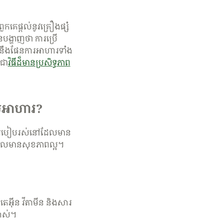
ពួកគេផ្តល់នូវគ្រឿងផ្សំ
នបង្ហាញថា ការប្រើ
ួយនឹងផែនការអាហារទាំង
ឺជា
​វិធី​ដ៏​មាន​ប្រសិទ្ធភាព​
នួសអាហារ?
ឌ្ឍរបៀបរស់នៅដែលមាន
ដែលមានសុខភាពល្អ។
អ៊ីន វីតាមីន និងសារ
លាស់។