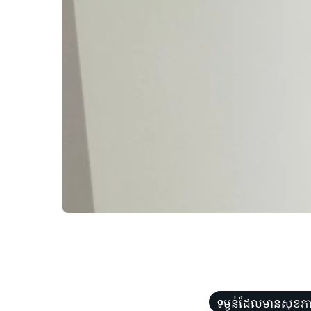
ទម្ងន់ដែលមានសុខភា