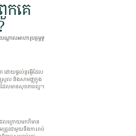
ពួកគេ
?
ណ្តាលអាហារូបត្ថម្ភទូ
ក ដោយផ្តល់នូវអ្វីដែល
រួល និងសាមញ្ញក្នុង
្ថម្ភដែលមានសុខភាពល្អ។
ារ ដែលក្រោយមកក៏មាន
មត្រូវជាមួយនឹងការរាប់