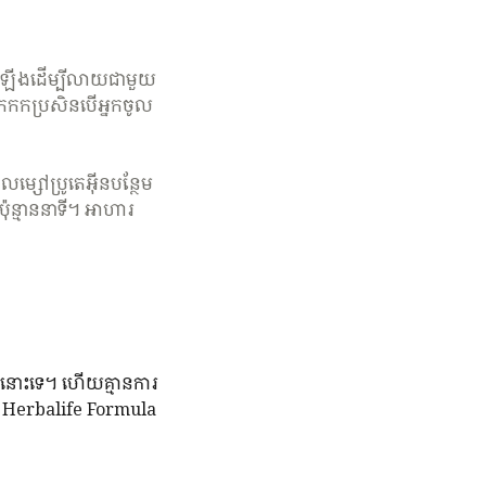
ចនាឡើងដើម្បីលាយជាមួយ
កកកប្រសិនបើអ្នកចូល
្សៅប្រូតេអ៊ីនបន្ថែម
ុន្មាននាទី។ អាហារ
នោះទេ។ ហើយ​គ្មាន​ការ​
ឡុក Herbalife Formula