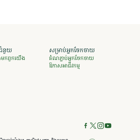
ជំនួយ
សម្រាប់អ្នកចែកចាយ
ទងមកពួកយើង
តំណភ្ជាប់អ្នកចែកចាយ
ឱកាសអាជីវកម្ម