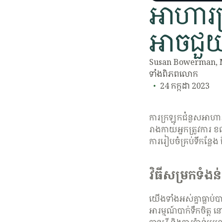
អាហារក
អាចជួយ
​​Susan Bowerman, M
ទាំងពិភពលោក​
24 កក្កដា 2023
ការក្រឡុកជំនួសអាហារគ
រាងកាយអ្នកត្រូវការ 
ការរៀបចំគ្រប់ទីកន្លែ
វិធីសម្រកទំង
យើងទាំងអស់គ្នាធ្លាប
អារម្មណ៍បាក់ទឹកចិត្ត