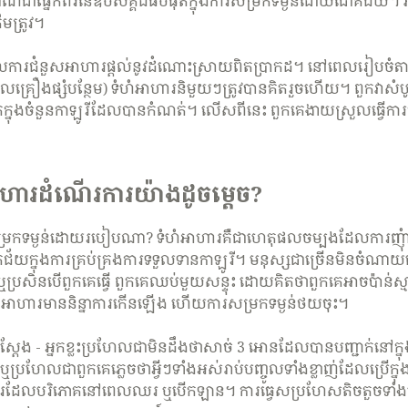
រមាណជាផ្នែកពីរនៃឧបសគ្គដ៏ធំបំផុតក្នុងការសម្រកទម្ងន់ដោយជោគជ័យ។ វ
រឹមត្រូវ។
ការជំនួសអាហារផ្តល់នូវដំណោះស្រាយពិតប្រាកដ។ នៅពេលរៀបចំ
្ចូលគ្រឿងផ្សំបន្ថែម) ទំហំអាហារនិមួយៗត្រូវបានគិតរួចហើយ។ ពួកវា
ងស្ថិតក្នុងចំនួនកាឡូរីដែលបានកំណត់។ លើសពីនេះ ពួកគេងាយស្រួលធ្វើកា
ហារដំណើរការយ៉ាងដូចម្តេច?
ការសម្រកទម្ងន់ដោយរបៀបណា? ទំហំអាហារគឺជាហេតុផលចម្បងដែលការញំុ
យក្នុងការគ្រប់គ្រងការទទួលទានកាឡូរី។ មនុស្សជាច្រើនមិនចំណាយពេលដ
ប្រសិនបើពួកគេធ្វើ ពួកគេឈប់មួយសន្ទុះ ដោយគិតថាពួកគេអាចប៉ាន់ស្មា
ហារមាននិន្នាការកើនឡើង ហើយការសម្រកទម្ងន់ថយចុះ។
ក់ស្តែង - អ្នកខ្លះប្រហែលជាមិនដឹងថាសាច់ 3 អោនដែលបានបញ្ជាក់នៅក្
ប្រហែលជាពួកគេភ្លេចថាអ្វីៗទាំងអស់រាប់បញ្ចូលទាំងខ្លាញ់ដែលប្រើក្នុ
ហារដែលបរិភោគនៅពេលឈរ ឬបើកឡាន។ ការធ្វេសប្រហែសតិចតួចទាំង