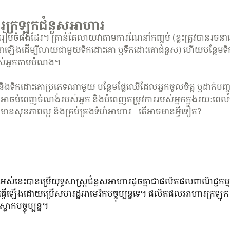
រក្រឡុកជំនួសអាហារ
ាររៀបចំផងដែរ។ គ្រាន់តែលាយវាតាមការណែនាំកញ្ចប់ (ខ្លះត្រូវបានរ
នរចនាឡើងដើម្បីលាយជាមួយទឹកដោះគោ ឬទឹកដោះគោជំនួស) ហើយបន្ថែមទឹ
បស់​អ្នក​តាម​បំណង។
កដោះគោប្រភេទណាមួយ បន្ថែមផ្លែឈើដែលអ្នកចូលចិត្ត ឬដាក់បញ្ចូលម
អាចបំពេញចំណង់របស់អ្នក និងបំពេញតម្រូវការរបស់អ្នកក្នុងរយៈពេលប៉
មានសុខភាពល្អ និងគ្រប់គ្រងទំហំអាហារ - តើអាចមានអ្វីទៀត?​
អស់នេះបានប្រើយុទ្ធសាស្ត្រជំនួសអាហារដូចគ្នាជាផលិតផលពាណិជ្ជកម្ម
ាន​ធ្វើ​ឡើង​ដោយ​ប្រើ​សហរដ្ឋ​អាមេរិក​បច្ចុប្បន្ន​ទេ។ ផលិតផលអាហារក្រ
កបច្ចុប្បន្ន។