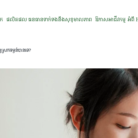
នក
ផលិតផល
ធនធានទាក់ទងនឹងសុខុមាលភាព
ឱកាសអាជីវកម្ម
អំពី
ស្រកទម្ងន់បានទេ?