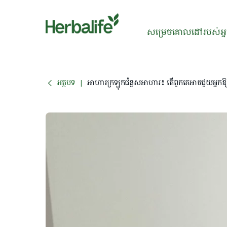
សម្រេចគោលដៅរបស់អ្
អត្ថបទ
អាហារក្រឡុកជំនួសអាហារ៖ តើពួកគេអាចជួយអ្នកឱ្យ
|