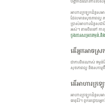
បង្អាក់ដំណើរការរបស់
អាហារក្រឡុកជំនួសអាហារ​
ដែលមានសុខភាពល្អ ភា
ប្រាស់អាហារជំនួសជាផ
អស់។ តាមពិតទៅ ការស្រា
ក្នុងការ​សម្រក​ទម្ងន់ និង
តើ​អ្នក​អាច​ស្
ជាការពិតណាស់ ទម្ងន
សុខភាពល្អ និងសកម្ម
តើ​អាហារ​ក្រឡ
អាហារក្រឡុកជំនួសអា
ធាតុរ៉ែ។ ពួកគេជួយអ្នក