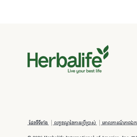
ផែនទីទីតាំង
លក្ខខណ្ឌនៃការប្រើប្រាស់
គោលការណ៍​ភាព​ឯក