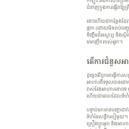
កាឡូរី និងការប៉ាន់ប្
ជំនាញក្នុងការធ្វើវាឱ្យត្
នោះហើយជាកន្លែងដែល
ផ្លាក (ដោយមិនរាប់បញ
ចិញ្ចឹមដ៏អស្ចារ្យ និ
មមាញឹករបស់អ្នក។
តើការជំនួសអា
ដូច្នេះតើពួកគេធ្វើ
អាហារគឺទទួលបានជោគជ័
វាស់វែងអាហារនោះទេ ឬ
ហើយជាពេលដែលទំហំអា
បន្ទាប់មកមានបញ្ហាជា
ទំហំនៃសន្លឹកបៀមួយ។ ឬ
គ្រឿងក្រអូប និងអា