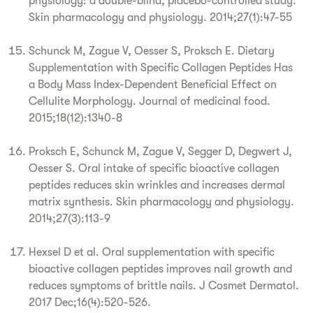
physiology: a double-blind, placebo-controlled study.
Skin pharmacology and physiology. 2014;27(1):47-55
Schunck M, Zague V, Oesser S, Proksch E. Dietary
Supplementation with Specific Collagen Peptides Has
a Body Mass Index-Dependent Beneficial Effect on
Cellulite Morphology. Journal of medicinal food.
2015;18(12):1340-8
Proksch E, Schunck M, Zague V, Segger D, Degwert J,
Oesser S. Oral intake of specific bioactive collagen
peptides reduces skin wrinkles and increases dermal
matrix synthesis. Skin pharmacology and physiology.
2014;27(3):113-9
Hexsel D et al. Oral supplementation with specific
bioactive collagen peptides improves nail growth and
reduces symptoms of brittle nails. J Cosmet Dermatol.
2017 Dec;16(4):520-526.