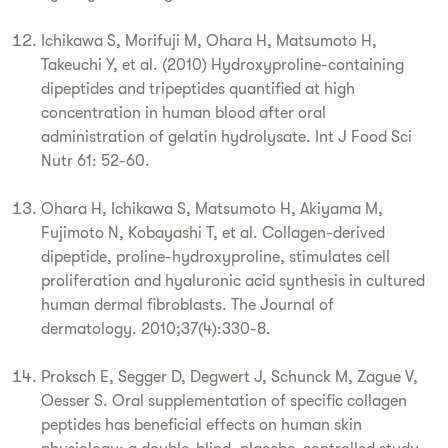
Ichikawa S, Morifuji M, Ohara H, Matsumoto H,
Takeuchi Y, et al. (2010) Hydroxyproline-containing
dipeptides and tripeptides quantified at high
concentration in human blood after oral
administration of gelatin hydrolysate. Int J Food Sci
Nutr 61: 52-60.
Ohara H, Ichikawa S, Matsumoto H, Akiyama M,
Fujimoto N, Kobayashi T, et al. Collagen-derived
dipeptide, proline-hydroxyproline, stimulates cell
proliferation and hyaluronic acid synthesis in cultured
human dermal fibroblasts. The Journal of
dermatology. 2010;37(4):330-8.
Proksch E, Segger D, Degwert J, Schunck M, Zague V,
Oesser S. Oral supplementation of specific collagen
peptides has beneficial effects on human skin