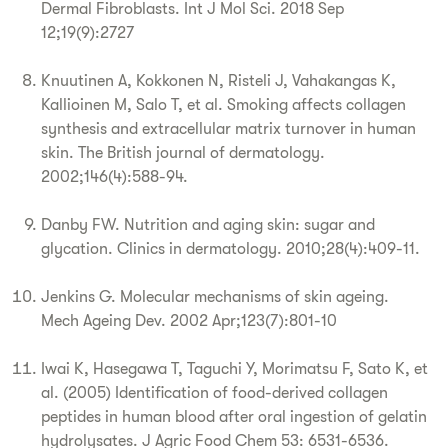
Dermal Fibroblasts. Int J Mol Sci. 2018 Sep
12;19(9):2727
Knuutinen A, Kokkonen N, Risteli J, Vahakangas K,
Kallioinen M, Salo T, et al. Smoking affects collagen
synthesis and extracellular matrix turnover in human
skin. The British journal of dermatology.
2002;146(4):588-94.
Danby FW. Nutrition and aging skin: sugar and
glycation. Clinics in dermatology. 2010;28(4):409-11.
Jenkins G. Molecular mechanisms of skin ageing.
Mech Ageing Dev. 2002 Apr;123(7):801-10
Iwai K, Hasegawa T, Taguchi Y, Morimatsu F, Sato K, et
al. (2005) Identification of food-derived collagen
peptides in human blood after oral ingestion of gelatin
hydrolysates. J Agric Food Chem 53: 6531-6536.