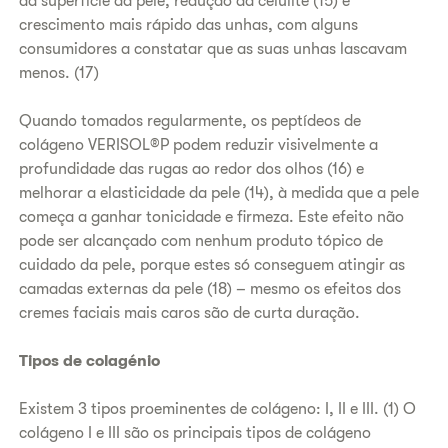
da superfície da pele, redução da celulite (15) e
crescimento mais rápido das unhas, com alguns
consumidores a constatar que as suas unhas lascavam
menos. (17)
Quando tomados regularmente, os peptídeos de
colágeno VERISOL®P podem reduzir visivelmente a
profundidade das rugas ao redor dos olhos (16) e
melhorar a elasticidade da pele (14), à medida que a pele
começa a ganhar tonicidade ​​e firmeza. Este efeito não
pode ser alcançado com nenhum produto tópico de
cuidado da pele, porque estes só conseguem atingir as
camadas externas da pele (18) – mesmo os efeitos dos
cremes faciais mais caros são de curta duração.
Tipos de colagénio
Existem 3 tipos proeminentes de colágeno: I, II e III. (1) O
colágeno I e III são os principais tipos de colágeno