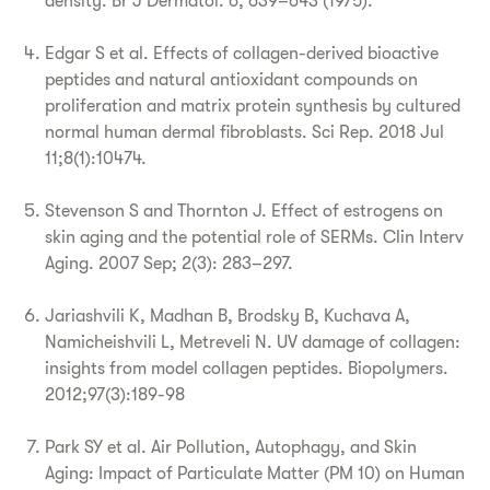
density. Br J Dermatol. 6, 639–643 (1975).
Edgar S et al. Effects of collagen-derived bioactive
peptides and natural antioxidant compounds on
proliferation and matrix protein synthesis by cultured
normal human dermal fibroblasts. Sci Rep. 2018 Jul
11;8(1):10474.
Stevenson S and Thornton J. Effect of estrogens on
skin aging and the potential role of SERMs. Clin Interv
Aging. 2007 Sep; 2(3): 283–297.
Jariashvili K, Madhan B, Brodsky B, Kuchava A,
Namicheishvili L, Metreveli N. UV damage of collagen:
insights from model collagen peptides. Biopolymers.
2012;97(3):189-98
Park SY et al. Air Pollution, Autophagy, and Skin
Aging: Impact of Particulate Matter (PM 10) on Human