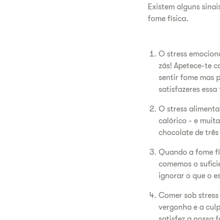
Existem alguns sinai
fome física.
O stress emocion
zás! Apetece-te c
sentir fome mas 
satisfazeres essa
O stress aliment
calórico - e muit
chocolate de trê
Quando a fome fís
comemos o sufici
ignorar o que o e
Comer sob stress
vergonha e a cul
satisfez a nossa