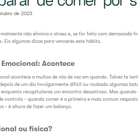
parar de comer por s
utubro de 2023
rmalmente não elimina o stress e, se for feito com demasiada 
s. Eis algumas dicas para venceres este hábito.
 Emocional: Acontece
onal acontece a muitos de nós de vez em quando. Talvez te te
epois de um dia invulgarmente difícil ou roubado algumas bata
 enquanto recapitulavas um encontro desastroso. Mas quando 
 de controlo - quando comer é a primeira e mais comum respost
s - é altura de fazer um balanço.
onal ou física?