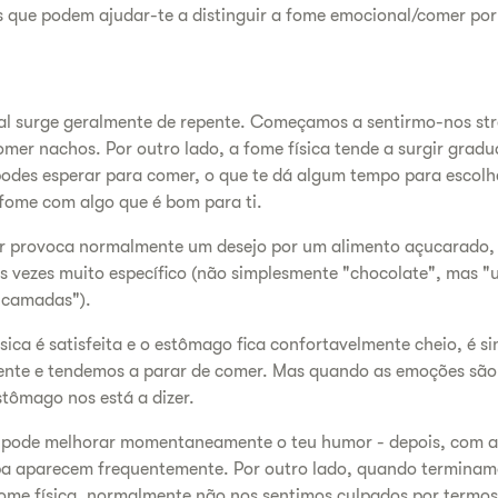
s que podem ajudar-te a distinguir a fome emocional/comer por
al surge geralmente de repente. Começamos a sentirmo-nos str
omer nachos. Por outro lado, a fome física tende a surgir gra
podes esperar para comer, o que te dá algum tempo para escolh
 fome com algo que é bom para ti.
ar provoca normalmente um desejo por um alimento açucarado,
as vezes muito específico (não simplesmente "chocolate", mas "
s camadas").
ica é satisfeita e o estômago fica confortavelmente cheio, é sin
ente e tendemos a parar de comer. Mas quando as emoções são o
stômago nos está a dizer.
 pode melhorar momentaneamente o teu humor - depois, com a
pa aparecem frequentemente. Por outro lado, quando terminam
 fome física, normalmente não nos sentimos culpados por termo