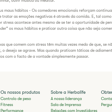
nhar, ouvir música ou meditar.
us maus hábitos - Os comedores emocionais reforçam continua
 tratar as emoções negativas é através da comida. E, tal com
r stress acontece antes mesmo de se ter a oportunidade de pensa
der" os maus hábitos e praticar outra coisa que não seja com
oas que comem com stress têm muitas vezes medo de que, se nã
, o desejo se agrave. Mas quando praticam táticas de adiament
dos com o facto de a vontade simplesmente passar.
Os nossos produtos
Sobre a Herbalife
Obte
Controlo de peso
A nossa liderança
Conta
Fitness
Sala de Imprensa
​Pergu
Performance
Relações com Investidores