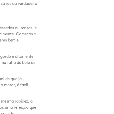
 stress da verdadeira
essados ou tensos, e
dualmente. Começas a
eres bem e
 gordo e altamente
uma fatia de bolo de
al de que já
 motor, é fácil
 mesma rapidez, a
os uma refeição que
s comido.