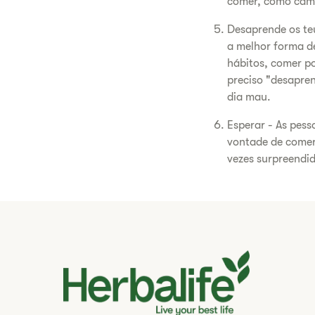
comer, como cami
Desaprende os te
a melhor forma de
hábitos, comer po
preciso "desapren
dia mau.
Esperar - As pess
vontade de comer
vezes surpreendi