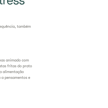
tress
frequência, também
nhas animado com
tas fritas do prato
a alimentação
a a pensamentos e