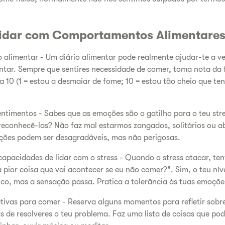
Lidar com Comportamentos Alimentares 
alimentar - Um diário alimentar pode realmente ajudar-te a v
entar. Sempre que sentires necessidade de comer, toma nota da
a 10 (1 = estou a desmaiar de fome; 10 = estou tão cheio que te
ntimentos - Sabes que as emoções são o gatilho para o teu stre
reconhecê-las? Não faz mal estarmos zangados, solitários ou a
ções podem ser desagradáveis, mas não perigosas.
capacidades de lidar com o stress - Quando o stress atacar, ten
a pior coisa que vai acontecer se eu não comer?". Sim, o teu nív
o, mas a sensação passa. Pratica a tolerância às tuas emoçõe
tivas para comer - Reserva alguns momentos para refletir sobr
 de resolveres o teu problema. Faz uma lista de coisas que pod