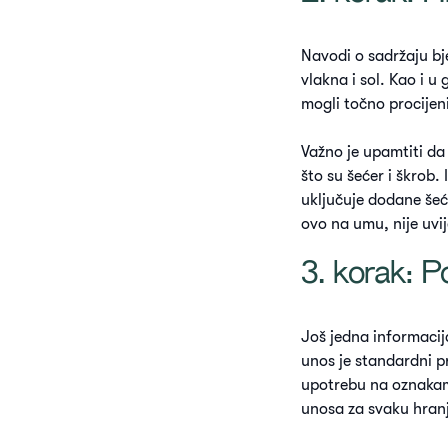
Navodi o sadržaju bje
vlakna i sol. Kao i u
mogli točno procijeni
Važno je upamtiti da
što su šećer i škrob.
uključuje dodane šeće
ovo na umu, nije uvij
3. korak: 
Još jedna informacij
unos je standardni pr
upotrebu na oznakam
unosa za svaku hranj