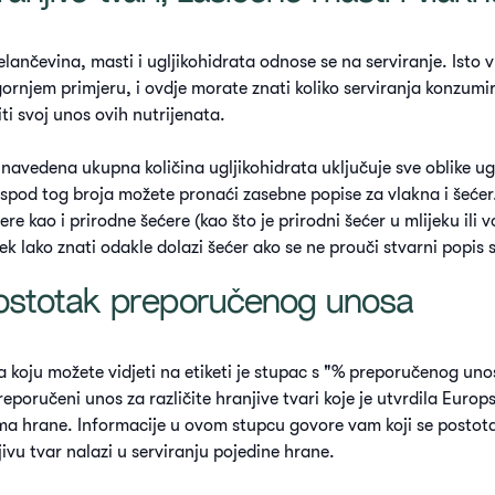
lančevina, masti i ugljikohidrata odnose se na serviranje. Isto vri
 gornjem primjeru, i ovdje morate znati koliko serviranja konzumi
ti svoj unos ovih nutrijenata.
 navedena ukupna količina ugljikohidrata uključuje sve oblike ug
 Ispod tog broja možete pronaći zasebne popise za vlakna i šeće
re kao i prirodne šećere (kao što je prirodni šećer u mlijeku ili v
ek lako znati odakle dolazi šećer ako se ne prouči stvarni popis 
Postotak preporučenog unosa
a koju možete vidjeti na etiketi je stupac s "% preporučenog un
eporučeni unos za različite hranjive tvari koje je utvrdila Europ
a hrane. Informacije u ovom stupcu govore vam koji se posto
ivu tvar nalazi u serviranju pojedine hrane.