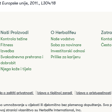
st Europske unije, 2011., L304/18
Naši Proizvodi
O Herbalifeu
Zatra
Kontrola težine
Naše vodstvo
Kontak
Fitness
Soba za novinare
Često 
Izvedba
Investitorski odnosi
Svakodnevna prehrana i
Prilike za karijeru
dobrobit
Njega kože i tijela
la o zaštiti privatnosti
Izjava o tipičnoj zaradi
Izjava o pristupačnosti
no umnožavanje u cijelosti ili djelomično bez pismenog dopuštenja. Sva 
ovoj stranici vlasništvo su Herbalife International, Inc.