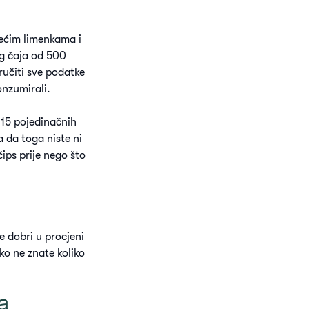
većim limenkama i
og čaja od 500
tručiti sve podatke
onzumirali.
 15 pojedinačnih
a da toga niste ni
 čips prije nego što
e dobri u procjeni
ako ne znate koliko
a