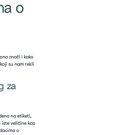
ma o
ona znači i kako
oji su nam rekli
og za
dena na etiketi,
 iste veličine kao
odacima o