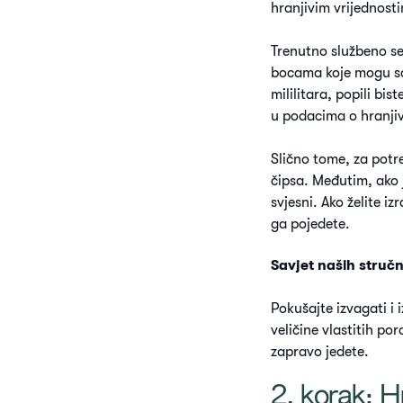
hranjivim vrijednosti
Trenutno službeno se
bocama koje mogu sad
mililitara, popili bi
u podacima o hranjivi
Slično tome, za potre
čipsa. Međutim, ako j
svjesni. Ako želite izr
ga pojedete.
Savjet naših stručn
Pokušajte izvagati i
veličine vlastitih por
zapravo jedete.
2. korak: H