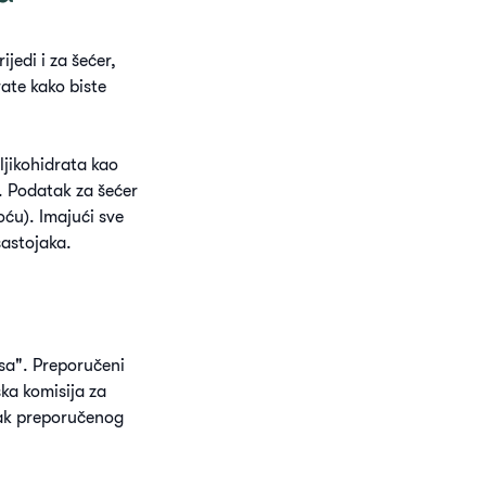
jedi i za šećer,
rate kako biste
ljikohidrata kao
r. Podatak za šećer
oću). Imajući sve
sastojaka.
osa". Preporučeni
ska komisija za
tak preporučenog