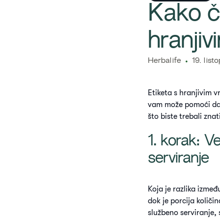
​​Kako 
hranjiv
Herbalife
19. list
Etiketa s hranjivim v
vam može pomoći da 
što biste trebali znat
1. korak: V
serviranje
Koja je razlika izmeđ
dok je porcija količi
službeno serviranje,