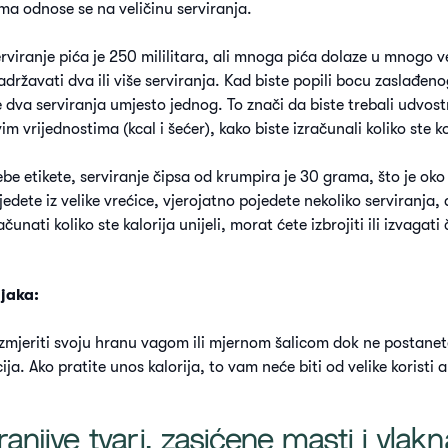
ma odnose se na veličinu serviranja.
rviranje pića je 250 mililitara, ali mnoga pića dolaze u mnogo 
ržavati dva ili više serviranja. Kad biste popili bocu zaslađen
ste dva serviranja umjesto jednog. To znači da biste trebali udvos
m vrijednostima (kcal i šećer), kako biste izračunali koliko ste k
be etikete, serviranje čipsa od krumpira je 30 grama, što je oko
edete iz velike vrećice, vjerojatno pojedete nekoliko serviranja, 
ačunati koliko ste kalorija unijeli, morat ćete izbrojiti ili izvagati
jaka:
 izmjeriti svoju hranu vagom ili mjernom šalicom dok ne postanet
cija. Ako pratite unos kalorija, to vam neće biti od velike koristi 
ranjive tvari, zasićene masti i vlakn