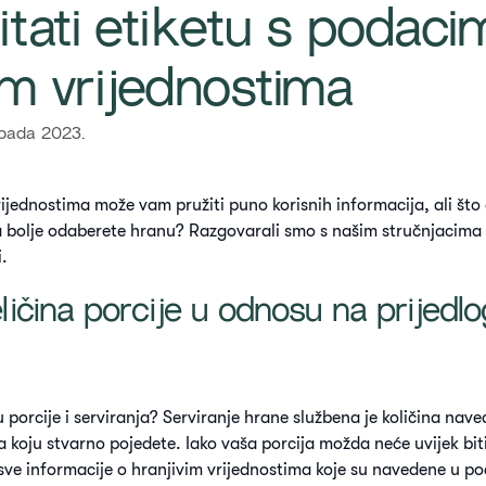
čitati etiketu s podaci
im vrijednostima​
opada 2023.
rijednostima može vam pružiti puno korisnih informacija, ali što 
bolje odaberete hranu? Razgovarali smo s našim stručnjacima k
i.
eličina porcije u odnosu na prijedl
u porcije i serviranja? Serviranje hrane službena je količina nave
na koju stvarno pojedete. Iako vaša porcija možda neće uvijek biti
 sve informacije o hranjivim vrijednostima koje su navedene u p