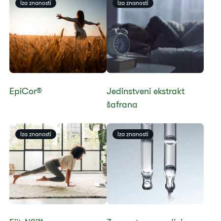
​​Iza znanosti​
​​Iza znanosti​
​​EpiCor®​
​​Jedinstveni ekstrakt
šafrana​
​​Iza znanosti​
​​Iza znanosti​