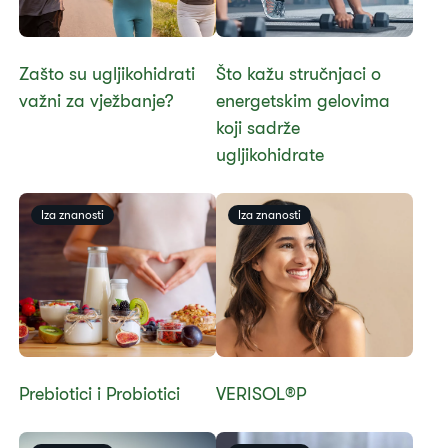
Zašto su ugljikohidrati
Što kažu stručnjaci o
važni za vježbanje?
energetskim gelovima
koji sadrže
ugljikohidrate
​​Iza znanosti​
​​Iza znanosti​
​​Prebiotici i Probiotici​
​​​​​VERISOL®P