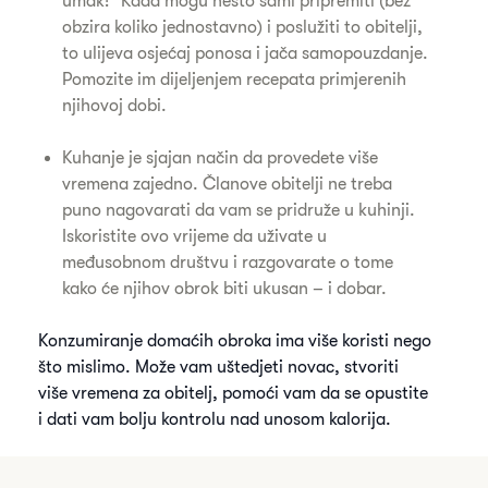
umak!" Kada mogu nešto sami pripremiti (bez
obzira koliko jednostavno) i poslužiti to obitelji,
to ulijeva osjećaj ponosa i jača samopouzdanje.
Pomozite im dijeljenjem recepata primjerenih
njihovoj dobi.
Kuhanje je sjajan način da provedete više
vremena zajedno. Članove obitelji ne treba
puno nagovarati da vam se pridruže u kuhinji.
Iskoristite ovo vrijeme da uživate u
međusobnom društvu i razgovarate o tome
kako će njihov obrok biti ukusan – i dobar.
Konzumiranje domaćih obroka ima više koristi nego
što mislimo. Može vam uštedjeti novac, stvoriti
više vremena za obitelj, pomoći vam da se opustite
i dati vam bolju kontrolu nad unosom kalorija.