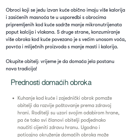
Obroci koji se jedu izvan kuće obično imaju više kalorija
i zasićenih masnoća te u usporedbi s obrocima
pripremljenih kod kuće sadrže manje mikronutrijenata
poput kalcija i vlakana. S druge strane, konzumiranje
više obroka kod kuće povezano je s većim unosom voća,
povrća i mliječnih proizvoda s manje masti i kalorija.
Okupite obitelj: vrijeme je da domaća jela postanu
nova tradicija!
Prednosti domaćih obroka
Kuhanje kod kuće i zajednički obrok pomaže
obitelji da razvije poštovanje prema zdravoj
hrani. Roditelji su uzori svojim odabirom hrane,
pa će tako svi članovi obitelji podjednako
naučiti cijeniti zdravu hranu. Ugodno i
poticajno okruženje domaćih obroka može