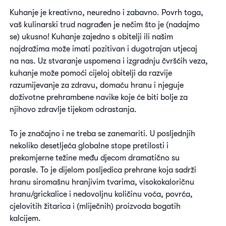
Kuhanje je kreativno, neuredno i zabavno. Povrh toga,
vaš kulinarski trud nagrađen je nečim što je (nadajmo
se) ukusno! Kuhanje zajedno s obitelji ili našim
najdražima može imati pozitivan i dugotrajan utjecaj
na nas. Uz stvaranje uspomena i izgradnju čvršćih veza,
kuhanje može pomoći cijeloj obitelji da razvije
razumijevanje za zdravu, domaću hranu i njeguje
doživotne prehrambene navike koje će biti bolje za
njihovo zdravlje tijekom odrastanja.
To je značajno i ne treba se zanemariti. U posljednjih
nekoliko desetljeća globalne stope pretilosti i
prekomjerne težine među djecom dramatično su
porasle. To je dijelom posljedica prehrane koja sadrži
hranu siromašnu hranjivim tvarima, visokokaloričnu
hranu/grickalice i nedovoljnu količinu voća, povrća,
cjelovitih žitarica i (mliječnih) proizvoda bogatih
kalcijem.