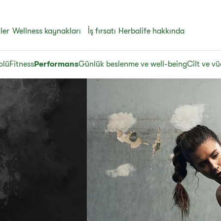
ler
Wellness kaynakları
İş fırsatı
Herbalife hakkında
olü
Fitness
Performans
Günlük beslenme ve well-being
Cilt ve v