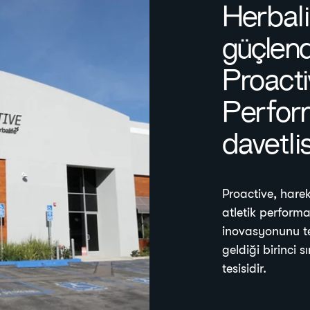
Herbali
güçlend
Proact
Perform
davetlis
Proactive, harek
atletik perform
inovasyonunu te
geldiği birinci s
tesisidir.