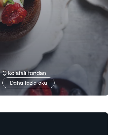
​Çikolatalı fondan
​Belç
Daha fazla oku
Da