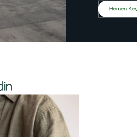
Hemen Keş
in​