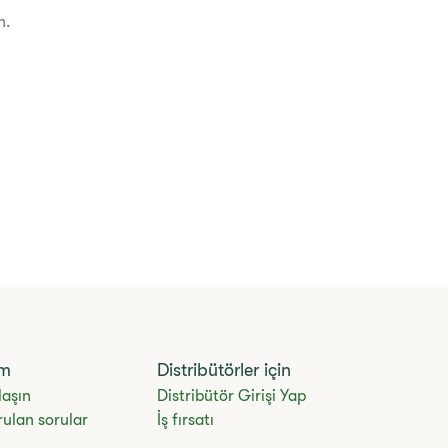
ın.
ım
Distribütörler için
laşın
Distribütör Girişi Yap
rulan sorular
İş fırsatı