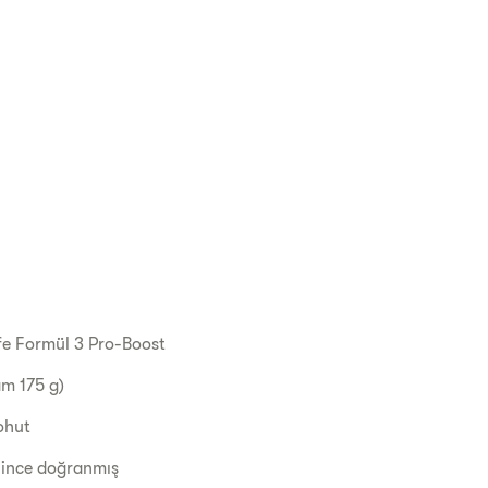
ife Formül 3 Pro-Boost
am 175 g)
nohut
, ince doğranmış