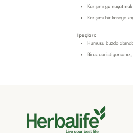
Karışımı yumuşatmak i
Karışımı bir kaseye ko
İpuçları:
Humusu buzdolabında s
Biraz acı istiyorsanız