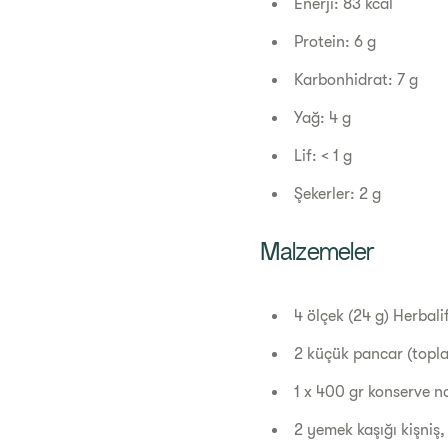
Enerji: 83 kcal
Protein: 6 g
Karbonhidrat: 7 g
Yağ: 4 g
Lif: < 1 g
Şekerler: 2 g
Malzemeler
4 ölçek (24 g) Herbal
2 küçük pancar (topl
1 x 400 gr konserve 
2 yemek kaşığı kişniş