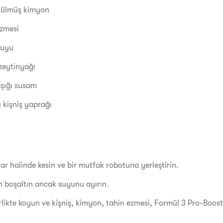
ütülmüş kimyon
ezmesi
 suyu
 zeytinyağı
aşığı susam
ç kişniş yaprağı
ar halinde kesin ve bir mutfak robotuna yerleştirin.
n boşaltın ancak suyunu ayırın.
rlikte koyun ve kişniş, kimyon, tahin ezmesi, Formül 3 Pro-Boost