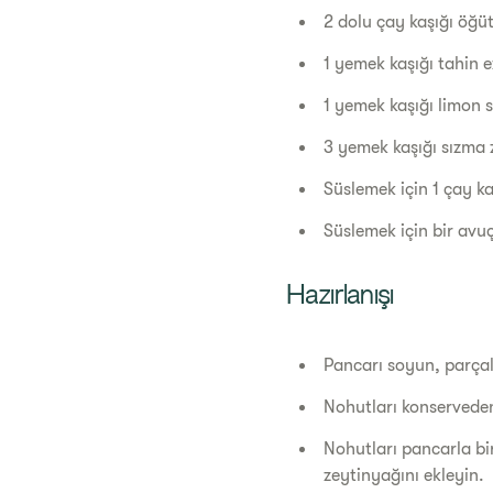
2 dolu çay kaşığı öğ
1 yemek kaşığı tahin 
1 yemek kaşığı limon
3 yemek kaşığı sızma
Süslemek için 1 çay k
Süslemek için bir avu
Hazırlanışı
Pancarı soyun, parçal
Nohutları konservede
Nohutları pancarla bi
zeytinyağını ekleyin.