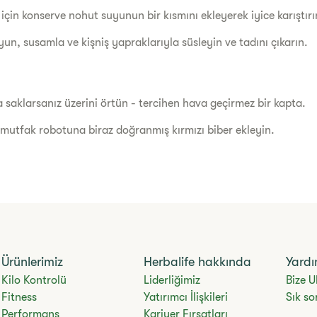
çin konserve nohut suyunun bir kısmını ekleyerek iyice karıştır
yun, susamla ve kişniş yapraklarıyla süsleyin ve tadını çıkarın.
aklarsanız üzerini örtün - tercihen hava geçirmez bir kapta.
, mutfak robotuna biraz doğranmış kırmızı biber ekleyin.
Ürünlerimiz
Herbalife hakkında
Yard
Kilo Kontrolü
Liderliğimiz
Bize U
Fitness
Yatırımcı İlişkileri
Sık so
Performans
Kariyer Fırsatları