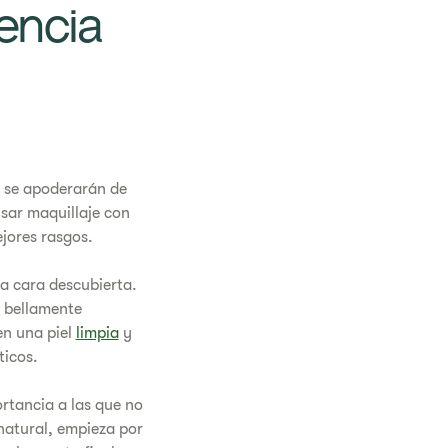
encia
e” se apoderarán de
usar maquillaje con
jores rasgos.
la cara descubierta.
s bellamente
en una piel
limpia
y
ticos.
ortancia a las que no
a natural, empieza por