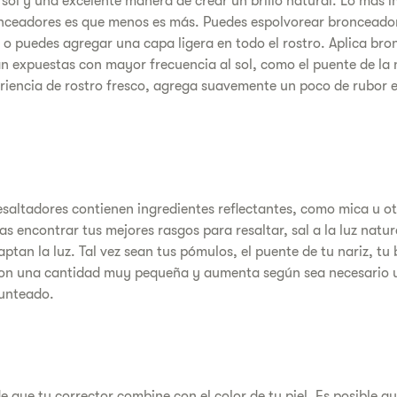
 sol y una excelente manera de crear un brillo natural. Lo más
nceadores es que menos es más. Puedes espolvorear bronceador 
 o puedes agregar una capa ligera en todo el rostro. Aplica br
n expuestas con mayor frecuencia al sol, como el puente de la na
riencia de rostro fresco, agrega suavemente un poco de rubor 
esaltadores contienen ingredientes reflectantes, como mica u ot
eas encontrar tus mejores rasgos para resaltar, sal a la luz natu
aptan la luz. Tal vez sean tus pómulos, el puente de tu nariz, tu 
on una cantidad muy pequeña y aumenta según sea necesario 
punteado.
e que tu corrector combine con el color de tu piel. Es posible q