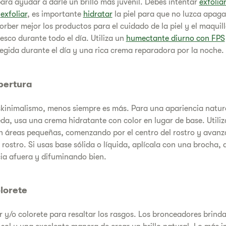
 para ayudar a darle un brillo más juvenil. Debes intentar
exfolia
e
exfoliar
, es importante
hidratar
la piel para que no luzca apagad
rber mejor los productos para el cuidado de la piel y el maqui
esco durante todo el día. Utiliza un
humectante diurno con FPS
tegida durante el día y una rica crema reparadora por la noche.
bertura
skinimalismo, menos siempre es más. Para una apariencia natu
a, usa una crema hidratante con color en lugar de base. Utiliz
n áreas pequeñas, comenzando por el centro del rostro y avanz
 rostro. Si usas base sólida o líquida, aplícala con una brocha,
cia afuera y difuminando bien.
lorete
r y/o colorete para resaltar los rasgos. Los bronceadores brinda