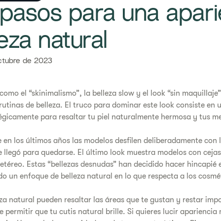
pasos para una apari
eza natural​
ctubre de 2023
omo el “skinimalismo”, la belleza slow y el look “sin maquillaj
utinas de belleza. El truco para dominar este look consiste en 
gicamente para resaltar tu piel naturalmente hermosa y tus me
 en los últimos años las modelos desfilen deliberadamente con 
 llegó para quedarse. El último look muestra modelos con ceja
o etéreo. Estas “bellezas desnudas” han decidido hacer hincapié 
o un enfoque de belleza natural en lo que respecta a los cosmé
eza natural pueden resaltar las áreas que te gustan y restar imp
e permitir que tu cutis natural brille. Si quieres lucir aparienci