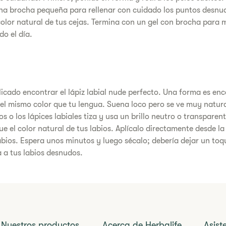
na brocha pequeña para rellenar con cuidado los puntos desnud
olor natural de tus cejas. Termina con un gel con brocha para 
do el día.
icado encontrar el lápiz labial nude perfecto. Una forma es en
 del mismo color que tu lengua. Suena loco pero se ve muy natur
llos o los lápices labiales tiza y usa un brillo neutro o transpare
e el color natural de tus labios. Aplícalo directamente desde la
bios. Espera unos minutos y luego sécalo; debería dejar un toq
 a tus labios desnudos.
Nuestros productos
Acerca de Herbalife
Asist