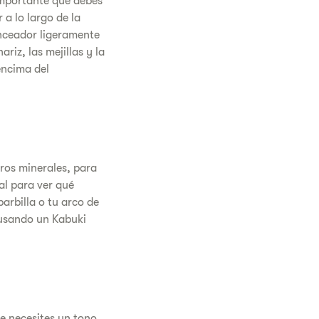
 importante que debes
a lo largo de la
onceador ligeramente
riz, las mejillas y la
encima del
ros minerales, para
ral para ver qué
barbilla o tu arco de
usando un Kabuki
ue necesites un tono