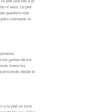
r
tu piel una vez a la
a ni seca. La piel
llaje quedará más
para mantener la
ralmente
a las yemas de los
ando hasta los
 acariciando desde el
n a la piel un tono