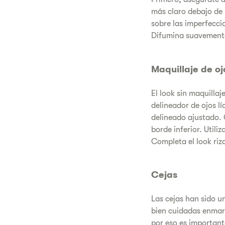
más claro debajo de 
sobre las imperfeccio
Difumina suavemente
Maquillaje de oj
El look sin maquilla
delineador de ojos lí
delineado ajustado. 
borde inferior. Utili
Completa el look riz
Cejas
Las cejas han sido u
bien cuidadas enmarc
por eso es importante