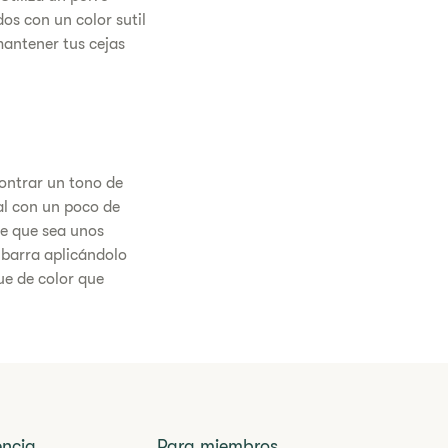
os con un color sutil
mantener tus cejas
contrar un tono de
al con un poco de
nte que sea unos
 barra aplicándolo
ue de color que
encia
Para miembros