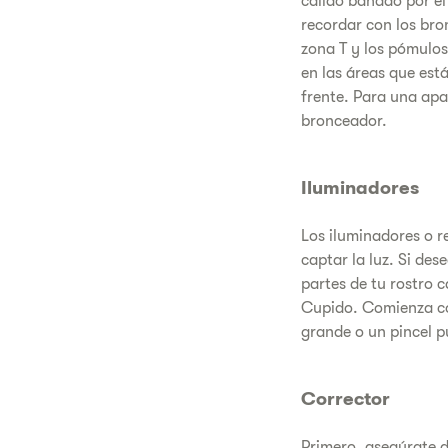
cálido bañado por el
recordar con los bro
zona T y los pómulos
en las áreas que está
frente. Para una apa
bronceador.
Iluminadores
Los iluminadores o r
captar la luz. Si des
partes de tu rostro c
Cupido. Comienza c
grande o un pincel 
Corrector
Primero, asegúrate d