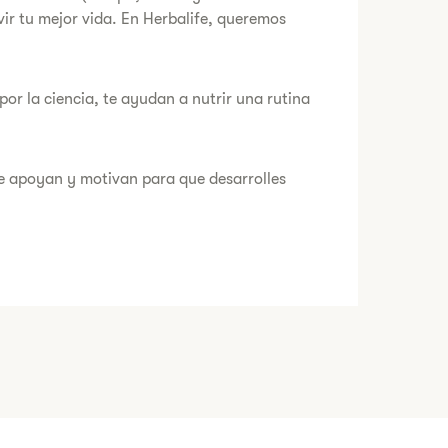
ir tu mejor vida. En Herbalife, queremos
or la ciencia, te ayudan a nutrir una rutina
e apoyan y motivan para que desarrolles
ece la oportunidad de obtener ingresos
ocio.
yoría de la gente en un mes, lee nuestra
. Los logros excepcionales son fruto del
dicación.
ir tu mejor vida?