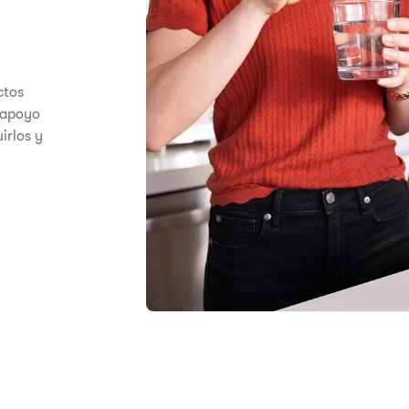
ctos
l apoyo
irlos y