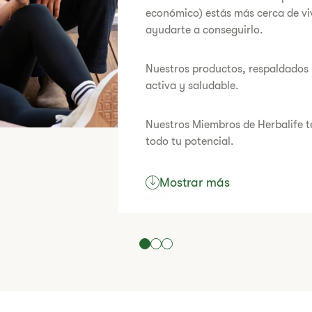
económico) estás más cerca de viv
ayudarte a conseguirlo.
Nuestros productos, respaldados p
activa y saludable.
Nuestros Miembros de Herbalife t
todo tu potencial.
Nuestro modelo de negocio te ofr
Mostrar más
adicionales o crear tu propio neg
Para ver lo que suele ganar la ma
Declaración de ganancias típicas
trabajo duro, la habilidad y la de
¿Estás listo para empezar a viv