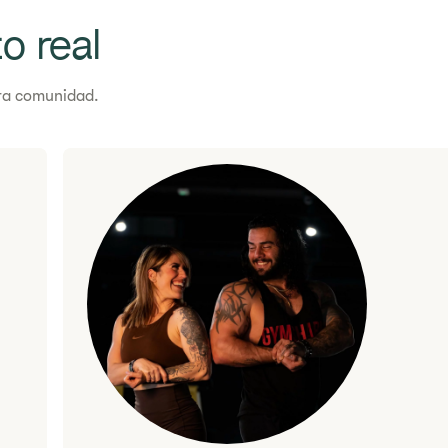
o real
¿Alguna pregunta?
Ponte en cont
tra comunidad.