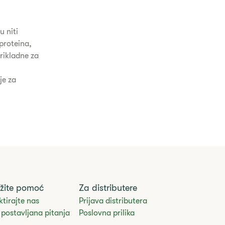
u niti
 proteina,
prikladne za
je za
žite pomoć
Za distributere
tirajte nas
Prijava distributera
postavljana pitanja
Poslovna prilika