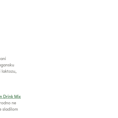
vani
vegansku
 laktozu,
in Drink Mix
irodno ne
e sladilom