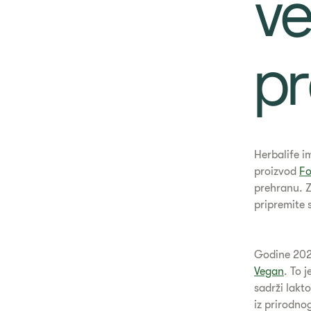
v
pr
Herbalife i
proizvod
Fo
prehranu. Z
pripremite 
Godine 2021
Vegan
. To 
sadrži lakt
iz prirodnog