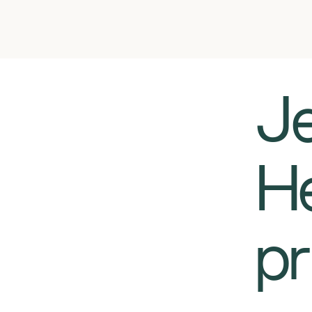
​​
He
pr