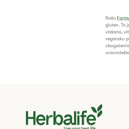
Naša
Formu
gluten. To 
vlakana, vit
vegansku pr
obogaćenim 
uravnoteže