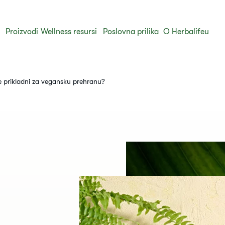
Proizvodi
Wellness resursi
Poslovna prilika
O Herbalifeu
fe prikladni za vegansku prehranu?