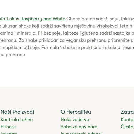
la 1 okus Raspberry and White
Chocolate ne sadrži soju, laktoz
je ukusan shake koji sadrži savršenu mješavinu visokokvalitetnih
amina i minerala. F1 bez soje, laktoze i glutena sadrži sastojke 
ehranu. Za shake prikladan za vegansku prehranu pripremite s
napitkom od soje. Formula 1 shake je praktično i ukusno rješen
nu prehranu.
Naši Proizvodi
O Herbalifeu
Zatra
Kontrola težine
Naše vodstvo
Kontak
Fitness
Soba za novinare
Često 