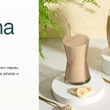
na
nom mjestu
a pitanja o