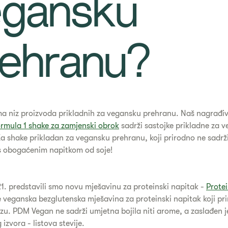
egansku
ehranu?​
ma niz proizvoda prikladnih za vegansku prehranu. Naš nagrađi
rmula 1 shake za zamjenski obrok
sadrži sastojke prikladne za 
a shake prikladan za vegansku prehranu, koji prirodno ne sadrži
s obogaćenim napitkom od soje!
. predstavili smo novu mješavinu za proteinski napitak -
Prote
je veganska bezglutenska mješavina za proteinski napitak koji pr
ozu. PDM Vegan ne sadrži umjetna bojila niti arome, a zaslađen j
 izvora - listova stevije.