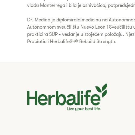
vladu Monterreya i bila je osnivačica, potpredsjedn
Dr. Medina je diplomirala medicinu na Autonomnom s
Autonomnom sveučilištu Nuevo Leon i Sveučilištu u 
prakticira SUP - veslanje u stojećem položaju. Njez
Probiotic i Herbalife24® Rebuild Strength.