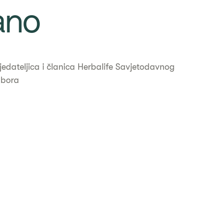
ano
jedateljica i članica Herbalife Savjetodavnog
dbora