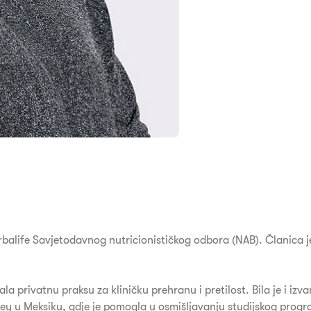
rbalife Savjetodavnog nutricionističkog odbora (NAB). Članica j
mala privatnu praksu za kliničku prehranu i pretilost. Bila je i 
rrey u Meksiku, gdje je pomogla u osmišljavanju studijskog prog