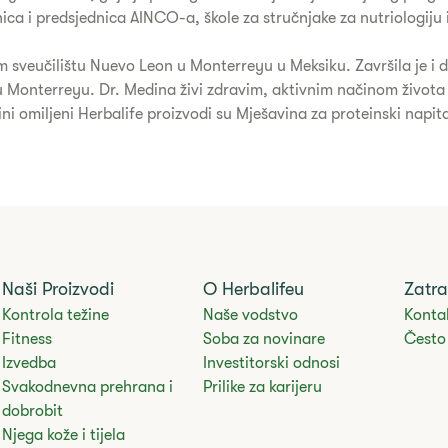
ica i predsjednica AINCO-a, škole za stručnjake za nutriologiju i
veučilištu Nuevo Leon u Monterreyu u Meksiku. Završila je i dv
Monterreyu. Dr. Medina živi zdravim, aktivnim načinom života i b
ini omiljeni Herbalife proizvodi su Mješavina za proteinski napi
Naši Proizvodi
O Herbalifeu
Zatra
Kontrola težine
Naše vodstvo
Kontak
Fitness
Soba za novinare
Često 
Izvedba
Investitorski odnosi
Svakodnevna prehrana i
Prilike za karijeru
dobrobit
Njega kože i tijela