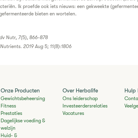
teriën. Ik proefde ook iets nieuws: een gekweekte (gefermente
gefermenteerde bieten en wortelen.
Adv Nutr, 7(5), 866-878
. Nutrients. 2019 Aug 5; 11(8):1806
Onze Producten
Over Herbalife
Hulp 
Gewichtsbeheersing
Ons leiderschap
Conta
Fitness
Investeerdersrelaties
Veelg
Prestaties
Vacatures
Dagelijkse voeding &
welzijn
Huid- &