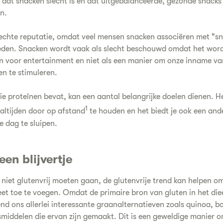
 dat snacken slecht is en dat uitgebalanceerde, gezonde snacks
n.
echte reputatie, omdat veel mensen snacken associëren met "sn
den. Snacken wordt vaak als slecht beschouwd omdat het wordt 
n voor entertainment en niet als een manier om onze inname va
en te stimuleren.
e proteïnen bevat, kan een aantal belangrijke doelen dienen. H
1
altijden door op afstand
te houden en het biedt je ook een ande
e dag te sluipen.
een blijvertje
niet glutenvrij moeten gaan, de glutenvrije trend kan helpen om
et toe te voegen. Omdat de primaire bron van gluten in het diee
nd ons allerlei interessante graanalternatieven zoals quinoa, boe
iddelen die ervan zijn gemaakt. Dit is een geweldige manier o