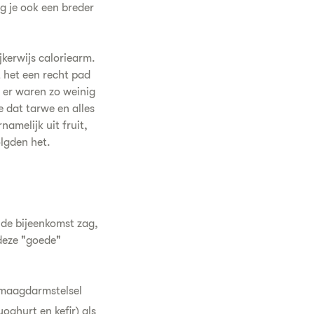
jg je ook een breder
jkerwijs caloriearm.
 het een recht pad
t er waren zo weinig
 dat tarwe en alles
amelijk uit fruit,
lgden het.
 de bijeenkomst zag,
 deze "goede"
 maagdarmstelsel
ghurt en kefir) als