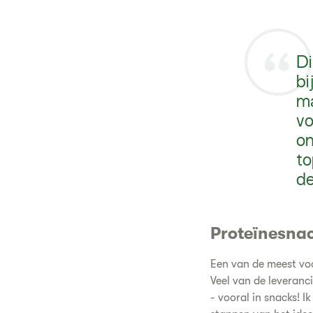
Di
bi
ma
vo
on
to
de
Proteïnesna
Een van de meest voo
Veel van de leveranci
- vooral in snacks! I