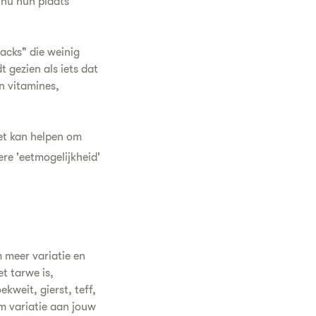
 nu hun plaats
acks" die weinig
gezien als iets dat
n vitamines,
et kan helpen om
re 'eetmogelijkheid'
 meer variatie en
t tarwe is,
kweit, gierst, teff,
m variatie aan jouw