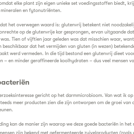
omdat elke plant zijn eigen unieke set voedingsstoffen biedt, kri
 mineralen en fytonutriënten.
 dat het overwegen waard is: glutenvrij betekent niet noodzakeli
 onrechte op de glutenvrije kar gesprongen, ervan uitgaande dat
 was. Tien of vijftien jaar geleden was dat misschien waar, wan
n beschikbaar dat het vermijden van gluten (in wezen) betekende
kt werd vermeden. In die tijd bestond een glutenvrij dieet voorn
n – en minder geraffineerde koolhydraten – dus veel mensen vo
bacteriën
derzoeksinteresse gericht op het darmmicrobioom. Van wat ik op
k steeds meer producten zien die zijn ontworpen om de groei van
eunen.
ing kan de manier zijn waarop we deze goede bacteriën in het
ensen zijn bekend met gefermenteerde zuivelproducten (zoals yo