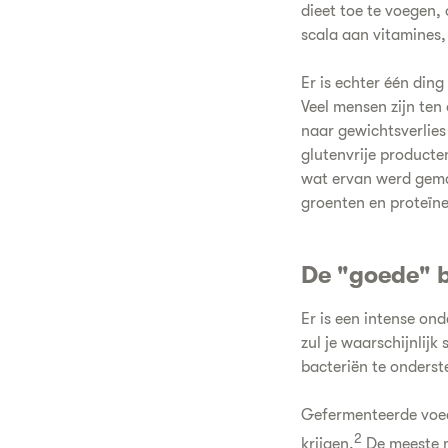
dieet toe te voegen, 
scala aan vitamines,
Er is echter één ding
Veel mensen zijn ten
naar gewichtsverlies
glutenvrije producte
wat ervan werd gemaa
groenten en proteïne
De "goede" 
Er is een intense on
zul je waarschijnlij
bacteriën te onderst
Gefermenteerde voed
2
krijgen.
De meeste m