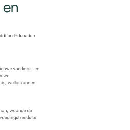
 en
rition Education
nieuwe voedings- en
ieuwe
nds, welke kunnen
rman, woonde de
 voedingstrends te