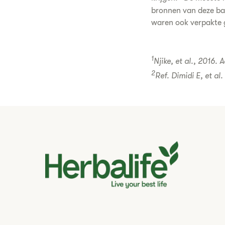
bronnen van deze bac
waren ook verpakte 
1
Njike, et al., 2016. 
2
Ref. Dimidi E, et al