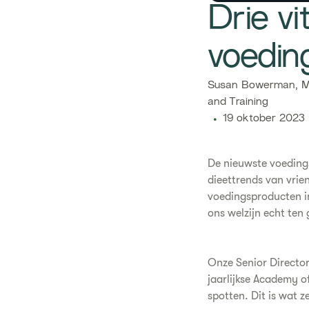
Drie v
voedin
​​Susan Bowerman, M
and Training​
19 oktober 2023
De nieuwste voedings
dieettrends van vrien
voedingsproducten i
ons welzijn echt ten
Onze Senior Directo
jaarlijkse Academy o
spotten. Dit is wat z