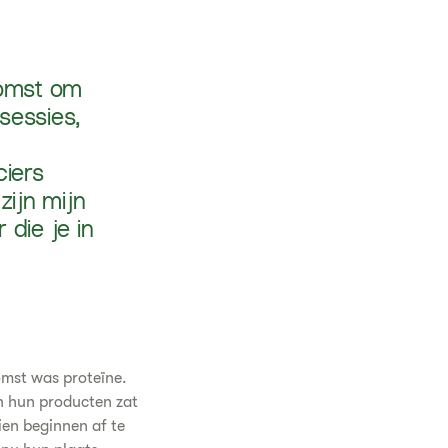
nkomst om
sessies,
ciers
zijn mijn
 die je in
omst was proteïne.
in hun producten zat
ien beginnen af te