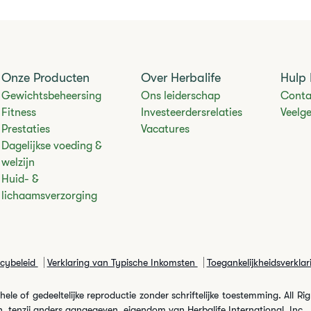
Onze Producten
Over Herbalife
Hulp 
Gewichtsbeheersing
Ons leiderschap
Conta
Fitness
Investeerdersrelaties
Veelg
Prestaties
Vacatures
Dagelijkse voeding &
welzijn
Huid- &
lichaamsverzorging
acybeleid
Verklaring van Typische Inkomsten
Toegankelijkheidsverklar
le of gedeeltelijke reproductie zonder schriftelijke toestemming. All Ri
, tenzij anders aangegeven, eigendom van Herbalife International, Inc.