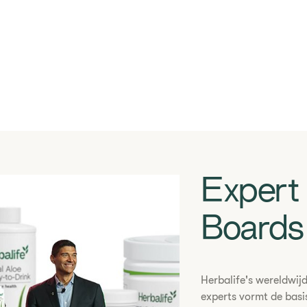
​​Exper
Boards​
​Herbalife's wereldwi
experts vormt de bas