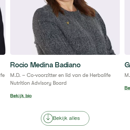
Rocio Medina Badiano
G
fe
M.D. – Co-voorzitter en lid van de Herbalife
M.
Nutrition Advisory Board
Be
Bekijk bio
Bekijk alles