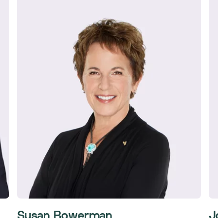
Susan Bowerman
J