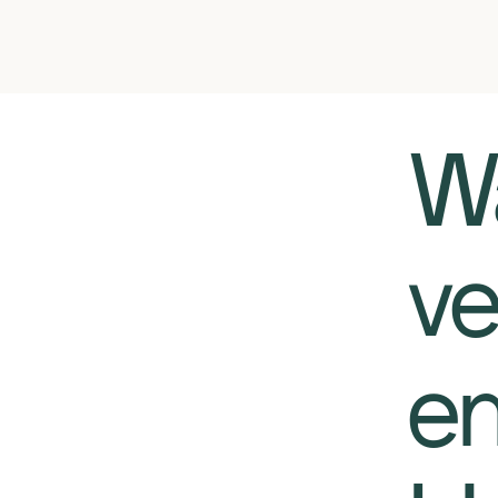
Wa
ve
e