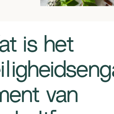
t is het
iligheidsen
ment van