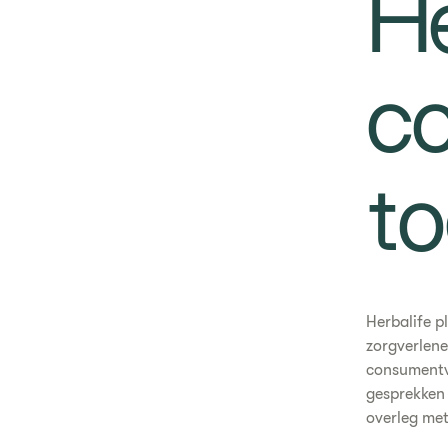
He
c
t
Herbalife p
zorgverlene
consumentve
gesprekken 
overleg met