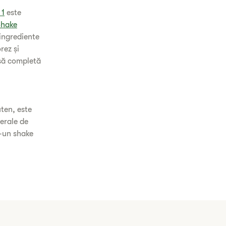
 1
este
Shake
 ingrediente
rez și
rsă completă
uten, este
nerale de
r-un shake