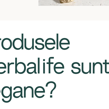
Produsele
rbalife sun
gane?​