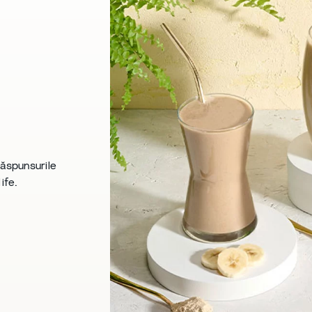
răspunsurile
fe.​