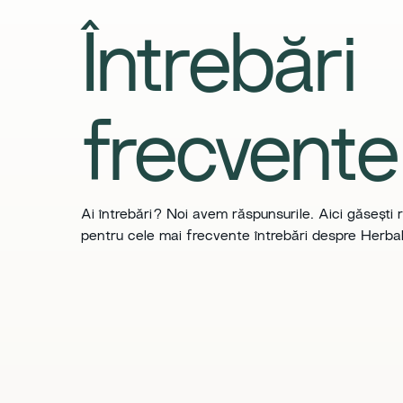
​​Întrebări
frecvente​
​​Ai întrebări? Noi avem răspunsurile. Aici găsești 
pentru cele mai frecvente întrebări despre Herbali