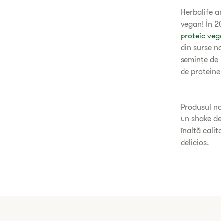
Herbalife 
vegan! În 2
proteic ve
din surse n
semințe de 
de proteine 
Produsul n
un shake de
înaltă calit
delicios.