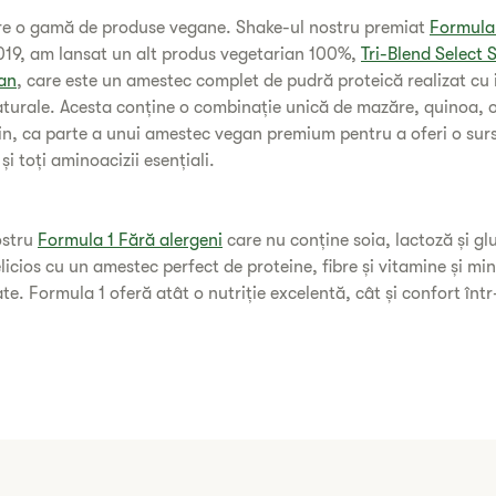
are o gamă de produse vegane. Shake-ul nostru premiat
Formula
019, am lansat un alt produs vegetarian 100%,
Tri-Blend Select 
gan
, care este un amestec complet de pudră proteică ​​realizat cu
aturale. Acesta conține o combinație unică de mazăre, quinoa, o
in, ca parte a unui amestec vegan premium pentru a oferi o su
și toți aminoacizii esențiali.
ostru
Formula 1 Fără alergeni
care nu conține soia, lactoză și gl
licios cu un amestec perfect de proteine, fibre și vitamine și mi
ate. Formula 1 oferă atât o nutriție excelentă, cât și confort înt