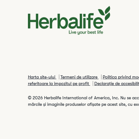
Harta site-ului
Termeni de utilizare
Politica privind m
referitoare la impozitul pe profit
Declarație de accesibili
© 2026 Herbalife International of America, Inc. Nu se acce
mărcile și imaginile produselor afișate pe acest site, cu ex