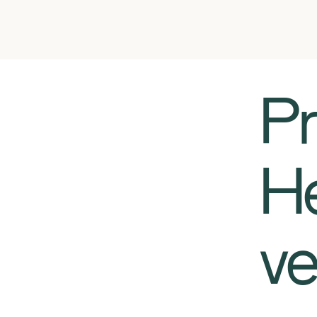
​​
He
ve