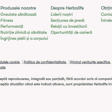
Produsele noastre
Despre Herbalife
Obțin
Greutate sănătoasă
Liderii noștri
Conta
Fitness
Secțiunea de presă
Întreb
Performanță
Relații cu Investitorii
Nutriție zilnică și sănătate
Oportunități de carieră
Îngrijirea pielii și a corpului
odulele cookie
Politica de confidențialitate
Privind veniturile specifice
tate
ptă reproducerea, integrală sau parțială, fără acordul scris al companie
cepția situațiilor când este indicat altceva, sunt proprietatea Herbalife In