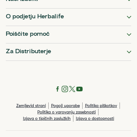
O podjetju Herbalife
Poiščite pomoč
Za Distributerje
Zemljevid strani
Pogoji uporabe
Politika piškotkov
Politika o varovanju zasebnosti
Izjava o tipičnih zaslužkih
Izjava o dostopnosti