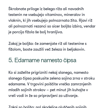
Škrobnate priloge iz belega riža ali navadnih
testenin ne vsebujejo vitaminov, mineralov in
vlaknin, ki jih vsebujejo polnozrnata žita. Rjavi riž
ali polnozrnati rezanci so sicer boljša izbira, vendar
je porcija fižola še bolj hranljiva.
Zakaj je boljša: če zamenjate riž ali testenine s
fižolom, boste zaužili več železa in beljakovin.
5. Edamame namesto čipsa
Ko si zaželite prigrizniti nekaj slanega, namesto
slanega čipsa poskusite zelena sojina zrna v stroku
edamame. V trgovini poiščite vrečko zamrznjenih
mladih sojinih strokov – pet minut jih kuhajte v
vreli vodi in že so pripravljeni za uživanje.
Zakaj so boljša: pol skodelice oluščenih sojinih