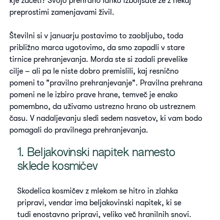
kje začeti? Svojo prehrano lahko izboljšate že z nekaj
preprostimi zamenjavami živil.
Številni si v januarju postavimo to zaobljubo, toda
približno marca ugotovimo, da smo zapadli v stare
tirnice prehranjevanja. Morda ste si zadali prevelike
cilje – ali pa le niste dobro premislili, kaj resnično
pomeni to "pravilno prehranjevanje". Pravilna prehrana
pomeni ne le izbiro prave hrane, temveč je enako
pomembno, da uživamo ustrezno hrano ob ustreznem
času. V nadaljevanju sledi sedem nasvetov, ki vam bodo
pomagali do pravilnega prehranjevanja.
1. Beljakovinski napitek namesto
sklede kosmičev
Skodelica kosmičev z mlekom se hitro in zlahka
pripravi, vendar ima beljakovinski napitek, ki se
tudi enostavno pripravi, veliko več hranilnih snovi.