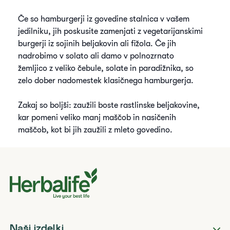
Če so hamburgerji iz govedine stalnica v vašem
jedilniku, jih poskusite zamenjati z vegetarijanskimi
burgerji iz sojinih beljakovin ali fižola. Če jih
nadrobimo v solato ali damo v polnozrnato
žemljico z veliko čebule, solate in paradižnika, so
zelo dober nadomestek klasičnega hamburgerja.
Zakaj so boljši: zaužili boste rastlinske beljakovine,
kar pomeni veliko manj maščob in nasičenih
maščob, kot bi jih zaužili z mleto govedino.
Naši izdelki