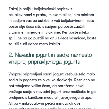
Zakaj je boljši: beljakovinski napitek z
beljakovinami v prahu, mlekom ali sojinim mlekom
in sadjem vas bo oskrbel z več beljakovinami, zato
boste dlje časa siti, s sadjem pa boste zaužili
vitamine, minerale in vlaknine. Ker boste mleko
spili, ne pa ga pustili na dnu sklede kosmičev, boste
zaužili tudi dobro mero kalcija.
2. Navadni jogurt in sadje namesto
vnaprej pripravljenega jogurta
Vnaprej pripravljeni sadni jogurt vsebuje zelo malo
sadja in pogosto zelo veliko sladkorja. Resnično ne
potrebujemo veliko časa, da narežemo nekaj
svežega sadja v navadni jogurt brez maščobe in ga
prelijemo s kančkom medu ali javorjevega sirupa.
Ali pa v mikrovalovni pečici minuto ali dve