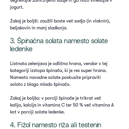
segrevajte zamrznjeno sadje in ga nato vmešajte v
jogurt.
Zakaj je boljši: zaužili boste več sadja (in vlaknin),
beljakovin in manj sladkorja.
3. Špinačna solata namesto solate
ledenke
Listnata zelenjava je odlična hrana, vendar v tej
kategoriji izstopa špinača, ki je res super hrana.
Namesto navadne solate poskusite pripraviti
solato z blago mlado špinačo.
Zakaj je boljša: v porciji špinače je trikrat več
kalija, kalcija in vitamina C ter 50 % več vitamina A
kot v porciji solate ledenke.
4. Fižol namesto riža ali testenin