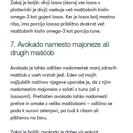
Zakaj je boljši: divji losos (skoraj ves losos v
pločevinki je divji) vsebuje več maščobnih kislin
omega-3 kot gojeni losos. Ker je losos bolj mastna
riba, ima porcija lososa približno dvakrat več
maščobnih kislin omega-3 kot porcija tune.
7. Avokado namesto majoneze ali
drugih maščob
Avokado je lahko odličen nadomestek manj zdravih
maščob v vseh vrstah jedi. Eden od mojih
najljubših načinov njegove uporabe je, da z njim
nadomestim majonezo v solati s tuno (ali z
lososom!). Pretlačen avokado lahko nadomesti
prelive in omake z veliko maščobami – odlično se
poda k surovi zelenjavi, pa tudi k ribam ali
piščancu na žaru.
Zakaj je boljši: avokado je dober vir enkrat