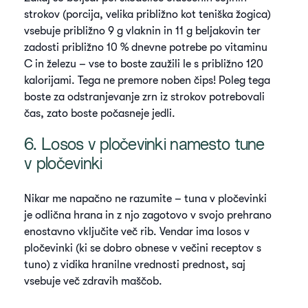
strokov (porcija, velika približno kot teniška žogica)
vsebuje približno 9 g vlaknin in 11 g beljakovin ter
zadosti približno 10 % dnevne potrebe po vitaminu
C in železu – vse to boste zaužili le s približno 120
kalorijami. Tega ne premore noben čips! Poleg tega
boste za odstranjevanje zrn iz strokov potrebovali
čas, zato boste počasneje jedli.
6. Losos v pločevinki namesto tune
v pločevinki
Nikar me napačno ne razumite – tuna v pločevinki
je odlična hrana in z njo zagotovo v svojo prehrano
enostavno vključite več rib. Vendar ima losos v
pločevinki (ki se dobro obnese v večini receptov s
tuno) z vidika hranilne vrednosti prednost, saj
vsebuje več zdravih maščob.