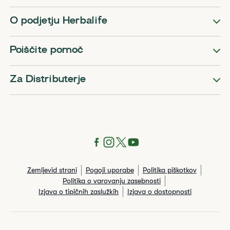
O podjetju Herbalife
Poiščite pomoč
Za Distributerje
Zemljevid strani
Pogoji uporabe
Politika piškotkov
Politika o varovanju zasebnosti
Izjava o tipičnih zaslužkih
Izjava o dostopnosti