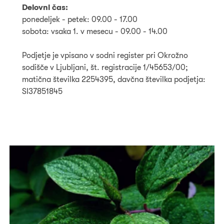
Delovni čas:
ponedeljek - petek: 09.00 - 17.00
sobota: vsaka 1. v mesecu - 09.00 - 14.00
Podjetje je vpisano v sodni register pri Okrožno
sodišče v Ljubljani, št. registracije 1/45653/00;
matična številka 2254395, davčna številka podjetja:
SI37851845