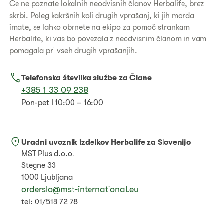
Če ne poznate lokalnih neodvisnih članov Herbalife, brez
skrbi. Poleg kakršnih koli drugih vprašanj, ki jih morda
imate, se lahko obrnete na ekipo za pomoč strankam
Herbalife, ki vas bo povezala z neodvisnim članom in vam
pomagala pri vseh drugih vprašanjih.
Telefonska številka službe za Člane
+385 1 33 09 238
Pon-pet I 10:00 – 16:00
Uradni uvoznik izdelkov Herbalife za Slovenijo
MST Plus d.o.o.
Stegne 33
1000 Ljubljana
orderslo@mst-international.eu
tel: 01/518 72 78