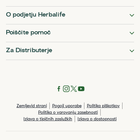
O podjetju Herbalife
Poiščite pomoč
Za Distributerje
Zemljevid strani
Pogoji uporabe
Politika piškotkov
Politika o varovanju zasebnosti
Izjava o tipičnih zaslužkih
Izjava o dostopnosti