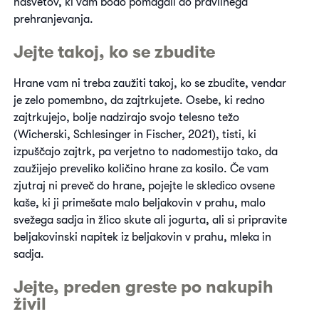
nasvetov, ki vam bodo pomagali do pravilnega
prehranjevanja.
Jejte takoj, ko se zbudite
Hrane vam ni treba zaužiti takoj, ko se zbudite, vendar
je zelo pomembno, da zajtrkujete. Osebe, ki redno
zajtrkujejo, bolje nadzirajo svojo telesno težo
(Wicherski, Schlesinger in Fischer, 2021), tisti, ki
izpuščajo zajtrk, pa verjetno to nadomestijo tako, da
zaužijejo preveliko količino hrane za kosilo. Če vam
zjutraj ni preveč do hrane, pojejte le skledico ovsene
kaše, ki ji primešate malo beljakovin v prahu, malo
svežega sadja in žlico skute ali jogurta, ali si pripravite
beljakovinski napitek iz beljakovin v prahu, mleka in
sadja.
Jejte, preden greste po nakupih
živil