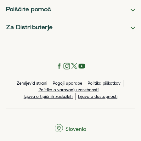
Poiščite pomoč
Za Distributerje
Zemljevid strani
Pogoji uporabe
Politika piškotkov
Politika o varovanju zasebnosti
Izjava o tipičnih zaslužkih
Izjava o dostopnosti
Slovenia