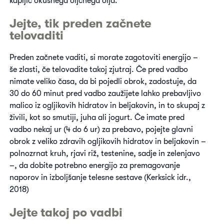
kapljic okusnega oljčnega olja.
Jejte, tik preden začnete
telovaditi
Preden začnete vaditi, si morate zagotoviti energijo –
še zlasti, če telovadite takoj zjutraj. Če pred vadbo
nimate veliko časa, da bi pojedli obrok, zadostuje, da
30 do 60 minut pred vadbo zaužijete lahko prebavljivo
malico iz ogljikovih hidratov in beljakovin, in to skupaj z
živili, kot so smutiji, juha ali jogurt. Če imate pred
vadbo nekaj ur (4 do 6 ur) za prebavo, pojejte glavni
obrok z veliko zdravih ogljikovih hidratov in beljakovin –
polnozrnat kruh, rjavi riž, testenine, sadje in zelenjavo
–, da dobite potrebno energijo za premagovanje
naporov in izboljšanje telesne sestave (Kerksick idr.,
2018)
Jejte takoj po vadbi