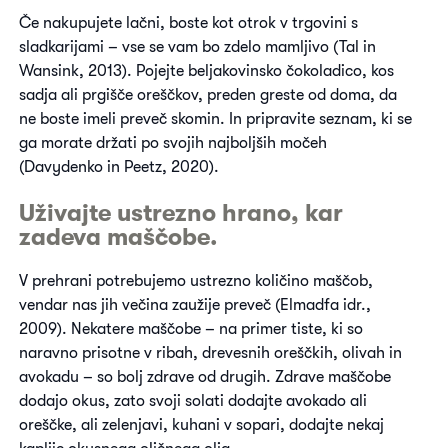
Če nakupujete lačni, boste kot otrok v trgovini s
sladkarijami – vse se vam bo zdelo mamljivo (Tal in
Wansink, 2013). Pojejte beljakovinsko čokoladico, kos
sadja ali prgišče oreščkov, preden greste od doma, da
ne boste imeli preveč skomin. In pripravite seznam, ki se
ga morate držati po svojih najboljših močeh
(Davydenko in Peetz, 2020).
Uživajte ustrezno hrano, kar
zadeva maščobe.
V prehrani potrebujemo ustrezno količino maščob,
vendar nas jih večina zaužije preveč (Elmadfa idr.,
2009). Nekatere maščobe – na primer tiste, ki so
naravno prisotne v ribah, drevesnih oreščkih, olivah in
avokadu – so bolj zdrave od drugih. Zdrave maščobe
dodajo okus, zato svoji solati dodajte avokado ali
oreščke, ali zelenjavi, kuhani v sopari, dodajte nekaj