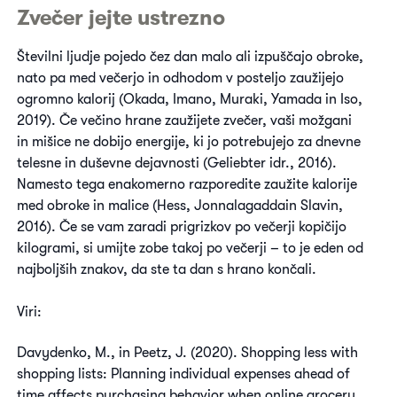
Zvečer jejte ustrezno
Številni ljudje pojedo čez dan malo ali izpuščajo obroke,
nato pa med večerjo in odhodom v posteljo zaužijejo
ogromno kalorij (Okada, Imano, Muraki, Yamada in Iso,
2019). Če večino hrane zaužijete zvečer, vaši možgani
in mišice ne dobijo energije, ki jo potrebujejo za dnevne
telesne in duševne dejavnosti (Geliebter idr., 2016).
Namesto tega enakomerno razporedite zaužite kalorije
med obroke in malice (Hess, Jonnalagaddain Slavin,
2016). Če se vam zaradi prigrizkov po večerji kopičijo
kilogrami, si umijte zobe takoj po večerji – to je eden od
najboljših znakov, da ste ta dan s hrano končali.
Viri:
Davydenko, M., in Peetz, J. (2020). Shopping less with
shopping lists: Planning individual expenses ahead of
time affects purchasing behavior when online grocery