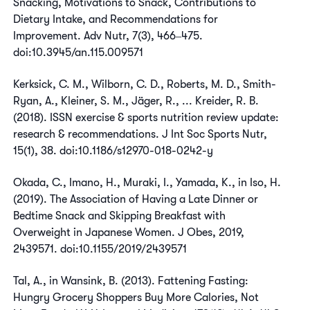
Snacking, Motivations to Snack, Contributions to
Dietary Intake, and Recommendations for
Improvement. Adv Nutr, 7(3), 466‒475.
doi:10.3945/an.115.009571
Kerksick, C. M., Wilborn, C. D., Roberts, M. D., Smith-
Ryan, A., Kleiner, S. M., Jäger, R., ... Kreider, R. B.
(2018). ISSN exercise & sports nutrition review update:
research & recommendations. J Int Soc Sports Nutr,
15(1), 38. doi:10.1186/s12970-018-0242-y
Okada, C., Imano, H., Muraki, I., Yamada, K., in Iso, H.
(2019). The Association of Having a Late Dinner or
Bedtime Snack and Skipping Breakfast with
Overweight in Japanese Women. J Obes, 2019,
2439571. doi:10.1155/2019/2439571
Tal, A., in Wansink, B. (2013). Fattening Fasting:
Hungry Grocery Shoppers Buy More Calories, Not