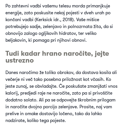
Po zahtevni vadbi vašemu telesu morda primanjkuje
energije, zato poskusite nekaj pojesti v dveh urah po
končani vadbi (Kerksick idr., 2018). Vaše mišice
potrebujejo sadje, zelenjavo in polnozrnata žita, da si
obnovijo zalogo ogljikovih hidratov, ter veliko
beljakovin, ki pomaga pri njihovi obnovi.
Tudi kadar hrano naročite, jejte
ustrezno
Danes naročimo že toliko obrokov, da dostava kosila ali
večerje ni več tako posebna priložnost kot včasih. Ko
jeste zunaj, se obvladajte. Če poskušate zmanjšati vnos
kalorij, predjedi raje ne naročite, zato pa si privoščite
dodatno solato. Ali pa se odpovejte škrobnim prilogam
in naročite dvojno porcijo zelenjave. Prosite, naj vam
prelive in omake dostavijo ločeno, tako da lahko
nadzirate, koliko tega pojeste.