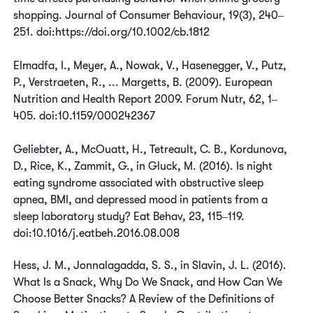
shopping. Journal of Consumer Behaviour, 19(3), 240‒
251. doi:https://doi.org/10.1002/cb.1812
Elmadfa, I., Meyer, A., Nowak, V., Hasenegger, V., Putz,
P., Verstraeten, R., ... Margetts, B. (2009). European
Nutrition and Health Report 2009. Forum Nutr, 62, 1‒
405. doi:10.1159/000242367
Geliebter, A., McOuatt, H., Tetreault, C. B., Kordunova,
D., Rice, K., Zammit, G., in Gluck, M. (2016). Is night
eating syndrome associated with obstructive sleep
apnea, BMI, and depressed mood in patients from a
sleep laboratory study? Eat Behav, 23, 115‒119.
doi:10.1016/j.eatbeh.2016.08.008
Hess, J. M., Jonnalagadda, S. S., in Slavin, J. L. (2016).
What Is a Snack, Why Do We Snack, and How Can We
Choose Better Snacks? A Review of the Definitions of