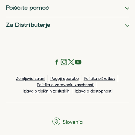
Poiščite pomoč
Za Distributerje
Zemljevid strani
Pogoji uporabe
Politika piškotkov
Politika o varovanju zasebnosti
Izjava o tipičnih zaslužkih
Izjava o dostopnosti
Slovenia