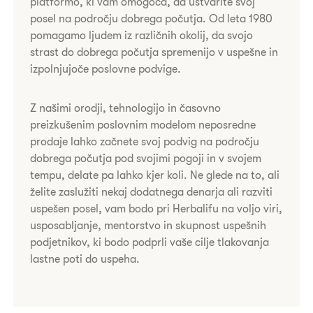
platformo, ki vam omogoča, da ustvarite svoj
posel na področju dobrega počutja. Od leta 1980
pomagamo ljudem iz različnih okolij, da svojo
strast do dobrega počutja spremenijo v uspešne in
izpolnjujoče poslovne podvige.​
​​​Z našimi orodji, tehnologijo in časovno
preizkušenim poslovnim modelom neposredne
prodaje lahko začnete svoj podvig na področju
dobrega počutja pod svojimi pogoji in v svojem
tempu, delate pa lahko kjer koli. Ne glede na to, ali
želite zaslužiti nekaj dodatnega denarja ali razviti
uspešen posel, vam bodo pri Herbalifu na voljo viri,
usposabljanje, mentorstvo in skupnost uspešnih
podjetnikov, ki bodo podprli vaše cilje tlakovanja
lastne poti do uspeha.​​​