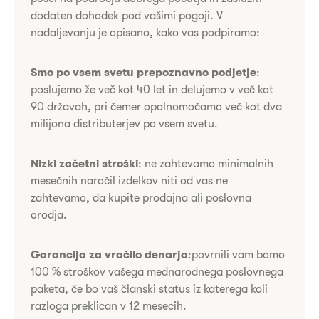
dodaten dohodek pod vašimi pogoji. V
nadaljevanju je opisano, kako vas podpiramo:
​​​​​Smo po vsem svetu prepoznavno podjetje
:
poslujemo že več kot 40 let in delujemo v več kot
90 državah, pri čemer opolnomočamo več kot dva
milijona distributerjev po vsem svetu.
Nizki začetni stroški
: ne zahtevamo minimalnih
mesečnih naročil izdelkov niti od vas ne
zahtevamo, da kupite prodajna ali poslovna
orodja.
Garancija za vračilo denarja
:​povrnili vam bomo
100 % stroškov vašega mednarodnega poslovnega
paketa, če bo vaš članski status iz katerega koli
razloga preklican v 12 mesecih.