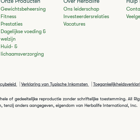
Onze Producten
Over Herbalife
Hulp 
Gewichtsbeheersing
Ons leiderschap
Conta
Fitness
Investeerdersrelaties
Veelg
Prestaties
Vacatures
Dagelijkse voeding &
welzijn
Huid- &
lichaamsverzorging
acybeleid
Verklaring van Typische Inkomsten
Toegankelijkheidsverklar
le of gedeeltelijke reproductie zonder schriftelijke toestemming. All Ri
, tenzij anders aangegeven, eigendom van Herbalife International, Inc.