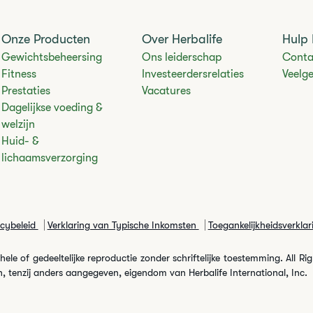
Onze Producten
Over Herbalife
Hulp 
Gewichtsbeheersing
Ons leiderschap
Conta
Fitness
Investeerdersrelaties
Veelg
Prestaties
Vacatures
Dagelijkse voeding &
welzijn
Huid- &
lichaamsverzorging
acybeleid
Verklaring van Typische Inkomsten
Toegankelijkheidsverklar
le of gedeeltelijke reproductie zonder schriftelijke toestemming. All Ri
, tenzij anders aangegeven, eigendom van Herbalife International, Inc.