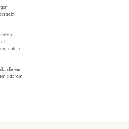
ngen
orzaakt
menten
 of
 en ook in
ikt die een
Neem daarom