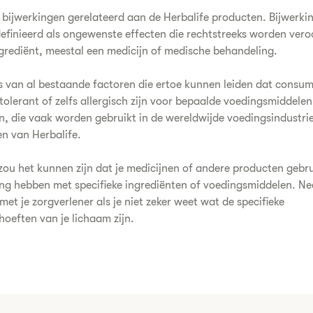
n bijwerkingen gerelateerd aan de Herbalife producten. Bijwerki
finieerd als ongewenste effecten die rechtstreeks worden vero
grediënt, meestal een medicijn of medische behandeling.
os van al bestaande factoren die ertoe kunnen leiden dat consu
ntolerant of zelfs allergisch zijn voor bepaalde voedingsmiddelen
n, die vaak worden gebruikt in de wereldwijde voedingsindustrie
n van Herbalife.
ou het kunnen zijn dat je medicijnen of andere producten gebru
ing hebben met specifieke ingrediënten of voedingsmiddelen. 
met je zorgverlener als je niet zeker weet wat de specifieke
oeften van je lichaam zijn.