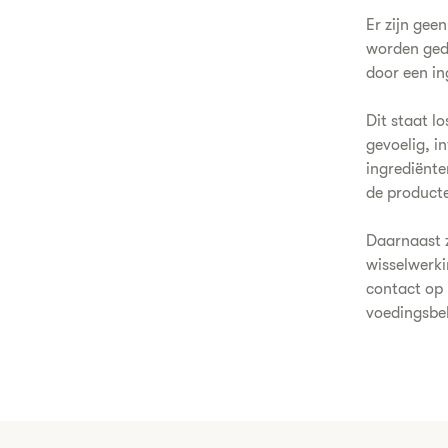
Er zijn gee
worden gede
door een in
Dit staat l
gevoelig, i
ingrediënte
de producte
Daarnaast z
wisselwerk
contact op 
voedingsbeh