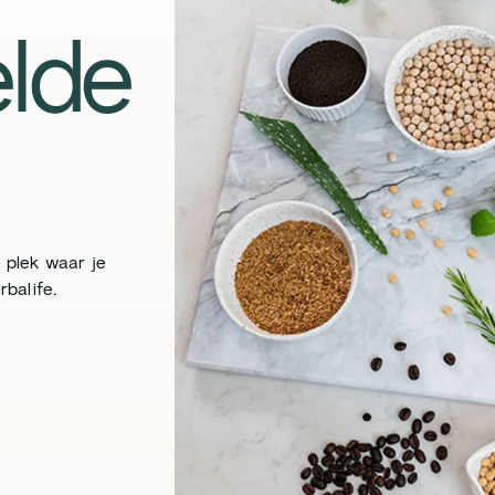
lde
 plek waar je
balife.