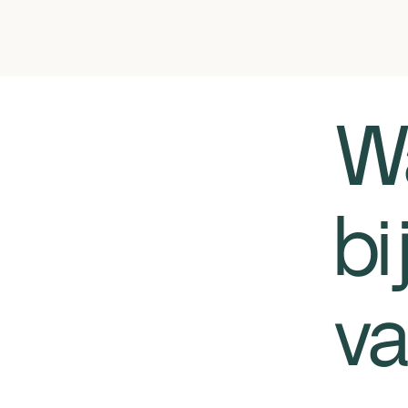
​​
bi
va