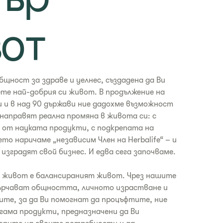
ър
от
бщност за здраве и уелнес, създадена да Ви
те най-добрия си живот. В продължение на
и и в над 90 държави ние дадохме възможност
 направят реална промяна в живота си: с
 от науката продукти, с подкрепата на
то наричаме „независим Член на Herbalife“ – и
изградят свой бизнес. И едва сега започваме.
т живот е балансираният живот. Чрез нашите
сърчават общността, личното израстване и
те, за да Ви помогнат да процъфтите, ние
гама продукти, предназначени да Ви