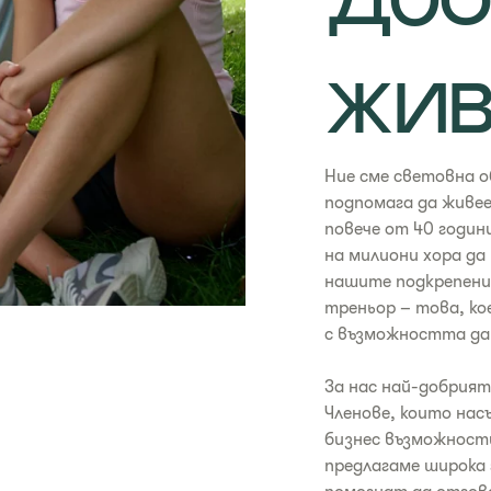
доб
жив
Ние сме световна о
подпомага да живее
повече от 40 годин
на милиони хора да
нашите подкрепени
треньор – това, кое
с възможността да 
За нас най-добрия
Членове, които на
бизнес възможности
предлагаме широка 