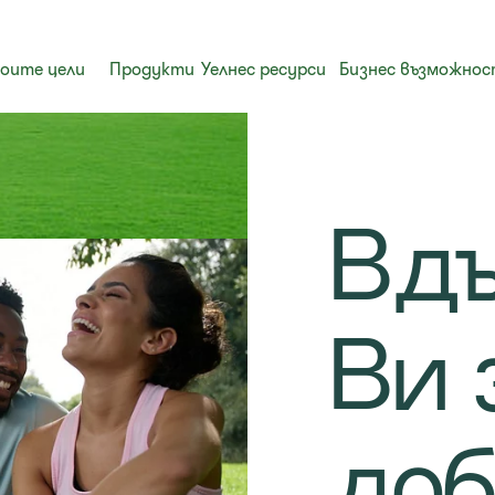
воите цели
Продукти
Уелнес ресурси
Бизнес възможно
Вдъ
Ви 