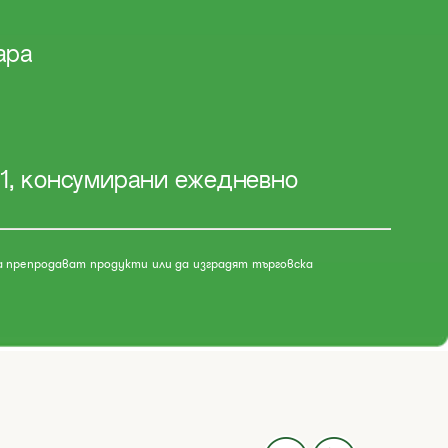
ара
1, консумирани ежедневно
а препродават продукти или да изградят търговска