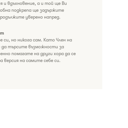
я и вдъхновение, а и той ще Ви
добна подкрепа ще задържите
продължите уверено напред.
ст
е си, но никога сам. Като Член на
с да търсите възможности за
енно помагате на други хора да се
а версия на самите себе си.