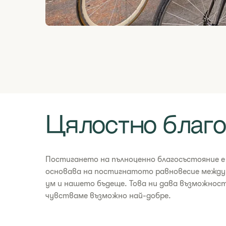
Цялостно благ
​Постигането на пълноценно благосъстояние е
основава на постигнатото равновесие между
ум и нашето бъдеще. Това ни дава възможност
чувстваме възможно най-добре.​