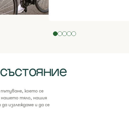
осъстояние
 пътуване, което се
 нашето тяло, нашия
 да изглеждаме и да се