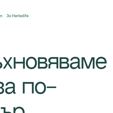
ст
За Herbalife
хновявaме
за по-