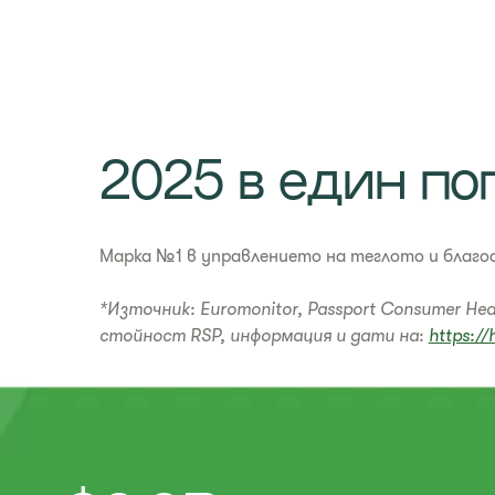
​2025 в един по
Mарка №1 в управлението на теглото и благо
*Източник: Euromonitor, Passport Consumer He
стойност RSP, информация и дати на:
https://