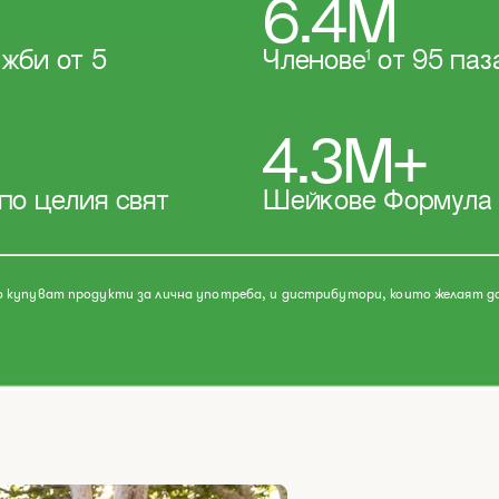
6.4М
жби от 5
Членове
1
от 95 паз
4.3М+
по целия свят
Шейкове Формула 
то купуват продукти за лична употреба, и дистрибутори, които желаят д