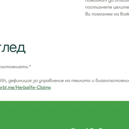
помогнат да отгов
постигнете целите 
Ви помогнем на вся
глед
състоянието.*
alth, дефиниция за управление на теглото и благосъстоян
hrbl.me/Herbalife-Claims