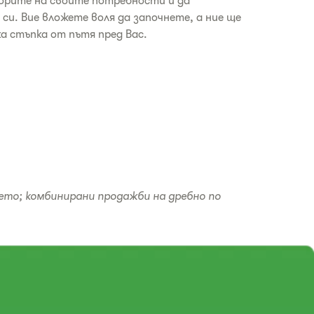
орите на своите потребности и да
си. Вие вложете воля да започнете, а ние ще
ка стъпка от пътя пред Вас.
ието; комбинирани продажби на дребно по