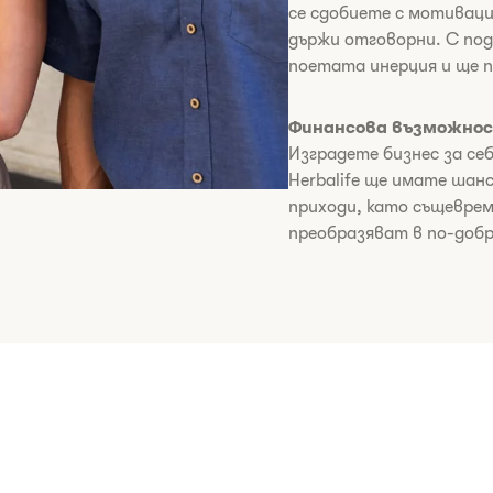
се сдобиете с мотиваци
държи отговорни. С по
поетата инерция и ще 
Финансова възможно
Изградете бизнес за себ
Herbalife ще имате шан
приходи, като същеврем
преобразяват в по-добр