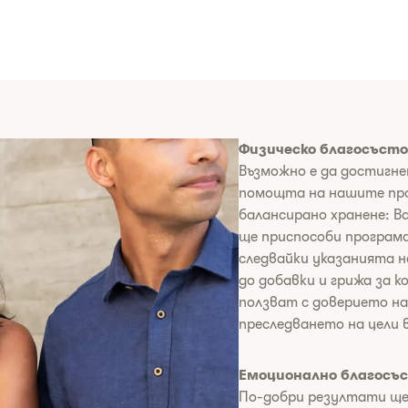
Физическо благосъст
Възможно е да достигне
помощта на нашите про
балансирано хранене: Ва
ще приспособи програм
следвайки указанията н
до добавки и грижа за 
ползват с доверието н
преследването на цели 
Емоционално благосъ
По-добри резултати ще и