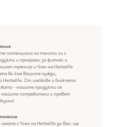
ояние
те потенциала на тялото си с
дукти и програми за фитнес и
шият треньор и Член на Herbalife
ата Ви към Вашите нужди,
а Herbalife. От шейкове и блокчета
кожата - нашите продукти се
а нашите потребители и правят
вкусно!
стояние
мате с Член на Herbalife до Вас: ще