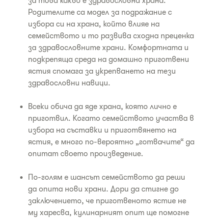
за това какво е здравословна храна.
Родителите са модел за подражание с
избора си на храна, който влияе на
семейството и то развива сходна преценка
за здравословните храни. Комфортната и
подкрепяща среда на домашно приготвени
ястия спомага за укрепването на тези
здравословни навици.
Всеки обича да яде храна, която лично е
приготвил. Когато семейството участва в
избора на съставки и приготвянето на
ястия, е много по-вероятно „готвачите“ да
опитат своето произведение.
По-голям е шансът семейството да реши
да опита нови храни. Дори да стигне до
заключението, че приготвеното ястие не
му харесва, кулинарният опит ще помогне