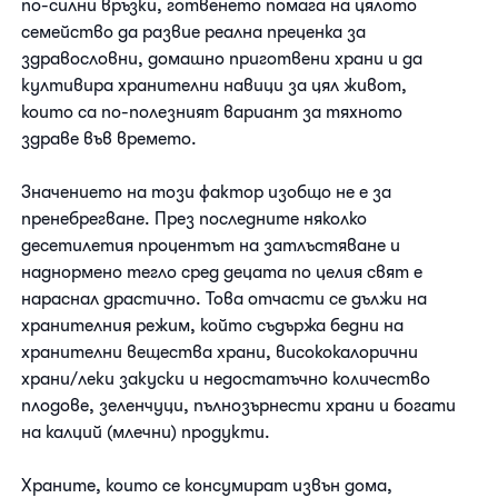
по-силни връзки, готвенето помага на цялото
семейство да развие реална преценка за
здравословни, домашно приготвени храни и да
култивира хранителни навици за цял живот,
които са по-полезният вариант за тяхното
здраве във времето.
Значението на този фактор изобщо не е за
пренебрегване. През последните няколко
десетилетия процентът на затлъстяване и
наднормено тегло сред децата по целия свят е
нараснал драстично. Това отчасти се дължи на
хранителния режим, който съдържа бедни на
хранителни вещества храни, висококалорични
храни/леки закуски и недостатъчно количество
плодове, зеленчуци, пълнозърнести храни и богати
на калций (млечни) продукти.
Храните, които се консумират извън дома,