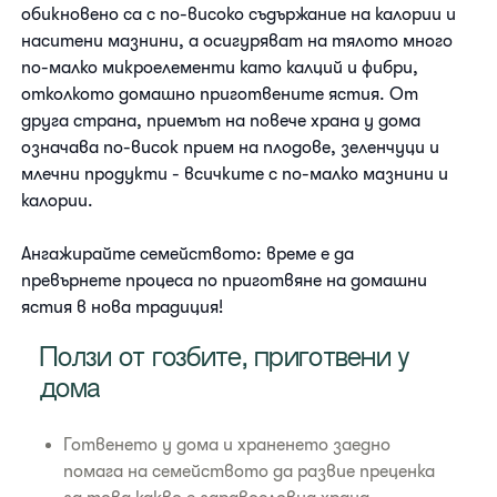
обикновено са с по-високо съдържание на калории и
наситени мазнини, а осигуряват на тялото много
по-малко микроелементи като калций и фибри,
отколкото домашно приготвените ястия. От
друга страна, приемът на повече храна у дома
означава по-висок прием на плодове, зеленчуци и
млечни продукти - всичките с по-малко мазнини и
калории.
Ангажирайте семейството: време е да
превърнете процеса по приготвяне на домашни
ястия в нова традиция!
Ползи от гозбите, приготвени у
дома
Готвенето у дома и храненето заедно
помага на семейството да развие преценка