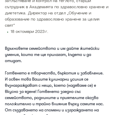
затлъстяване и контрол на теглото, старши
сътрудник в Академията по здравословно хранене и
диететика. Директор на отдел „Обучение и
образование по здравословно хранене за целия
свят“
18 октомври 2023 г.
Вдъхновете семейството и им дайте житейски
умения, които те ще прилагат, където и да
отидат.
Готвенето е творчество, бъркотия и забавление.
И освен това Вашите кулинарни усилия се
възнаграждават с нещо, което (надяваме се) е
вкусно за ядене! Готвенето заедно със
семейството, роднините и приятелите оказва
положително и трайно влияние върху самите нас.
От създаването на спомени и изграждането на