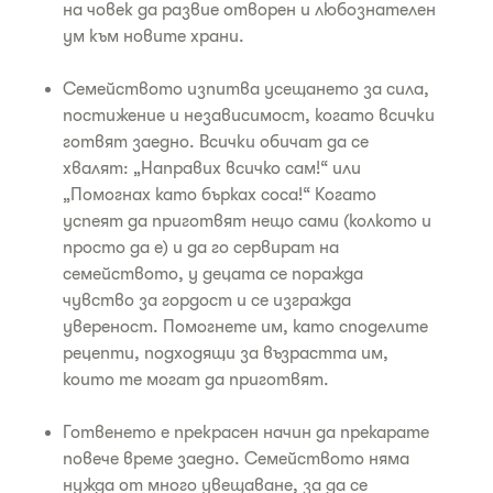
на човек да развие отворен и любознателен
ум към новите храни.
Семейството изпитва усещането за сила,
постижение и независимост, когато всички
готвят заедно. Всички обичат да се
хвалят: „Направих всичко сам!“ или
„Помогнах като бърках соса!“ Когато
успеят да приготвят нещо сами (колкото и
просто да е) и да го сервират на
семейството, у децата се поражда
чувство за гордост и се изгражда
увереност. Помогнете им, като споделите
рецепти, подходящи за възрастта им,
които те могат да приготвят.
Готвенето е прекрасен начин да прекарате
повече време заедно. Семейството няма
нужда от много увещаване, за да се