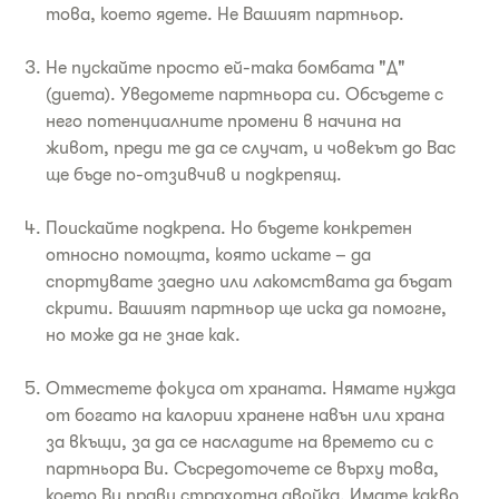
това, което ядете. Не Вашият партньор.
Не пускайте просто ей-така бомбата "Д"
(диета). Уведомете партньора си. Обсъдете с
него потенциалните промени в начина на
живот, преди те да се случат, и човекът до Вас
ще бъде по-отзивчив и подкрепящ.
Поискайте подкрепа. Но бъдете конкретен
относно помощта, която искате – да
спортувате заедно или лакомствата да бъдат
скрити. Вашият партньор ще иска да помогне,
но може да не знае как.
Отместете фокуса от храната. Нямате нужда
от богато на калории хранене навън или храна
за вкъщи, за да се насладите на времето си с
партньора Ви. Съсредоточете се върху това,
което Ви прави страхотна двойка. Имате какво