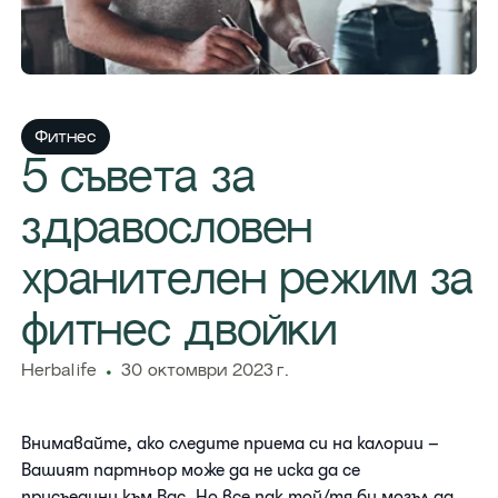
Фитнес
5 съвета за
здравословен
хранителен режим за
фитнес двойки
Herbalife
30 октомври 2023 г.
Внимавайте, ако следите приема си на калории –
Вашият партньор може да не иска да се
присъедини към Вас. Но все пак той/тя би могъл да