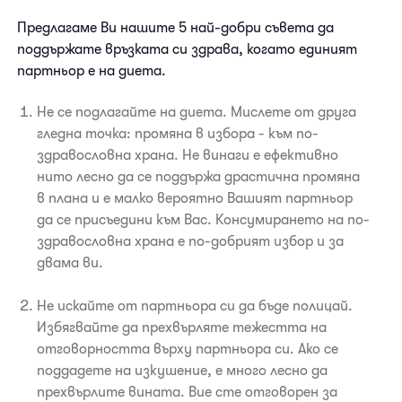
Предлагаме Ви нашите 5 най-добри съвета да
поддържате връзката си здрава, когато единият
партньор е на диета.
Не се подлагайте на диета. Мислете от друга
гледна точка: промяна в избора - към по-
здравословна храна. Не винаги е ефективно
нито лесно да се поддържа драстична промяна
в плана и е малко вероятно Вашият партньор
да се присъедини към Вас. Консумирането на по-
здравословна храна е по-добрият избор и за
двама ви.
Не искайте от партньора си да бъде полицай.
Избягвайте да прехвърляте тежестта на
отговорността върху партньора си. Ако се
поддадете на изкушение, е много лесно да
прехвърлите вината. Вие сте отговорен за