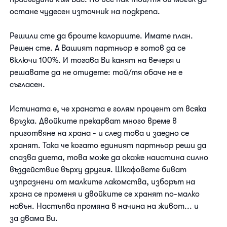
остане чудесен източник на подкрепа.
Решили сте да броите калориите. Имате план.
Решен сте. А Вашият партньор е готов да се
включи 100%. И тогава Ви канят на вечеря и
решавате да не отидете: той/тя обаче не е
съгласен.
Истината е, че храната е голям процент от всяка
връзка. Двойките прекарват много време в
приготвяне на храна - и след това и заедно се
хранят. Така че когато единият партньор реши да
спазва диета, това може да окаже наистина силно
въздействие върху другия. Шкафовете биват
изпразнени от малките лакомства, изборът на
храна се променя и двойките се хранят по-малко
навън. Настъпва промяна в начина на живот... и
за двама Ви.