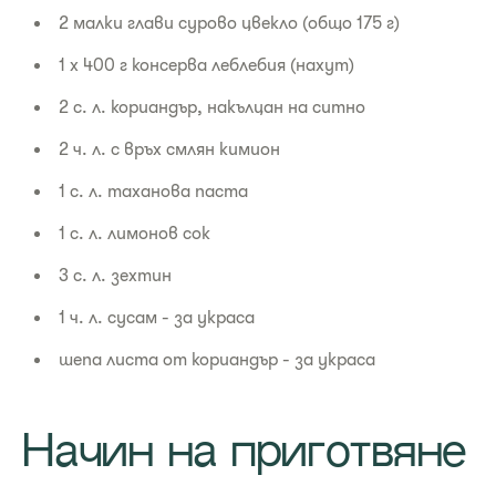
2 малки глави сурово цвекло (общо 175 г)
1 x 400 г консерва леблебия (нахут)
2 с. л. кориандър, накълцан на ситно
2 ч. л. с връх смлян кимион
1 с. л. таханова паста
1 с. л. лимонов сок
3 с. л. зехтин
1 ч. л. сусам - за украса
шепа листа от кориандър - за украса
Начин на приготвяне