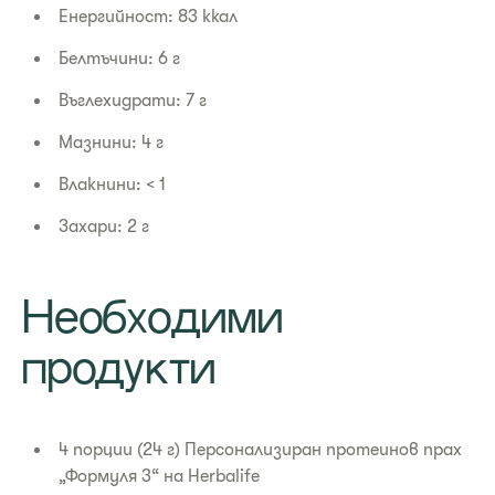
Енергийност: 83 ккал
Белтъчини: 6 г
Въглехидрати: 7 г
Мазнини: 4 г
Влакнини: < 1
Захари: 2 г
Необходими
продукти
4 порции (24 г) Персонализиран протеинов прах
„Формуля 3“ на Herbalife