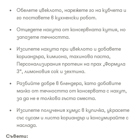
Обелете цвеклото, нарежете го на кубчета и
го поставете в кухненски робот.
Отцедете нахута от консервната кутия, но
запазете течността.
Изсипете нахута при цвеклото и добавете
кориандъра, кимиона, тахинова паста,
Персонализирания протеин на прах „Формула
3“, лимоновия сок и зехтина.
Разбийте добре в блендера, като добавите
малко от течността от консервата с нахут,
за да не е толкова гъста сместа.
Изсипете получения хумус в купичка, украсете
със сусам и листа кориандър и консумирайте с
наслада.
Съвети: