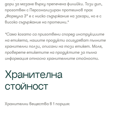
дори за мазане върху препечена филийки. Този дип,
проготвен с Персонализиран протеинов прах
„Формула 3“ е с ниско съдържание на захари, но е с
високо съдържание на протеини.*
*Само когато са приготвени според инструкциите
на етикета, нашите продукти осигуряват пълните
хранителни ползи, описани на този етикет. Моля,
проверете етикетите на продуктите за пълна
информация относно хранителните стойности.
​Хранителна
стойност
Хранителни вещества в 1 порция: