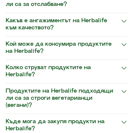
ли са за отслабване?​
​​Какъв е ангажиментът на Herbalife
към качеството?​
Кой може да консумира продуктите
на Herbalife?​
​​Колко струват продуктите на
Herbalife?
​​Продуктите на Herbalife подходящи
ли са за строги вегетарианци
(вегани)?​
​​Къде мога да закупя продукти на
Herbalife?​