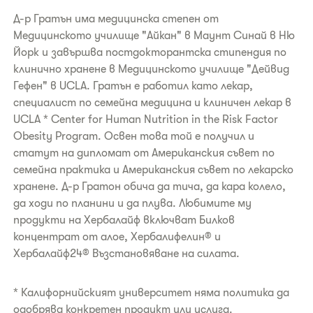
Д-р Гратън има медицинска степен от
Медицинското училище "Айкан" в Маунт Синай в Ню
Йорк и завършва постдокторантска стипендия по
клинично хранене в Медицинското училище "Дейвид
Гефен" в UCLA. Гратън е работил като лекар,
специалист по семейна медицина и клиничен лекар в
UCLA * Center for Human Nutrition in the Risk Factor
Obesity Program. Освен това той е получил и
статут на дипломат от Американския съвет по
семейна практика и Американския съвет по лекарско
хранене. Д-р Гратoн обича да тича, да кара колело,
да ходи по планини и да плува. Любимите му
продукти на Хербалайф включват Билков
концентрат от алое, Хербалифелин® и
Хербалайф24® Възстановяване на силата.
* Калифорнийският университет няма политика да
одобрява конкретен продукт или услуга.