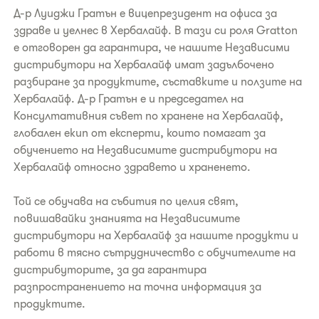
Д-р Луиджи Гратън е вицепрезидент на офиса за
здраве и уелнес в Хербалайф. В тази си роля Gratton
е отговорен да гарантира, че нашите Независими
дистрибутори на Хербалайф имат задълбочено
разбиране за продуктите, съставките и ползите на
Хербалайф. Д-р Гратън е и председател на
Консултативния съвет по хранене на Хербалайф,
глобален екип от експерти, които помагат за
обучението на Независимите дистрибутори на
Хербалайф относно здравето и храненето.
Той се обучава на събития по целия свят,
повишавайки знанията на Независимите
дистрибутори на Хербалайф за нашите продукти и
работи в тясно сътрудничество с обучителите на
дистрибуторите, за да гарантира
разпространението на точна информация за
продуктите.