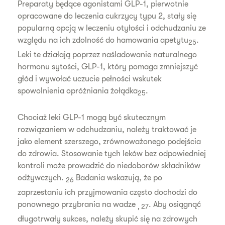
Preparaty będące agonistami GLP-1, pierwotnie
opracowane do leczenia cukrzycy typu 2, stały się
popularną opcją w leczeniu otyłości i odchudzaniu ze
względu na ich zdolność do hamowania apetytu
.
25
Leki te działają poprzez naśladowanie naturalnego
hormonu sytości, GLP-1, który pomaga zmniejszyć
głód i wywołać uczucie pełności wskutek
spowolnienia opróżniania żołądka
.
25
Chociaż leki GLP-1 mogą być skutecznym
rozwiązaniem w odchudzaniu, należy traktować je
jako element szerszego, zrównoważonego podejścia
do zdrowia. Stosowanie tych leków bez odpowiedniej
kontroli może prowadzić do niedoborów składników
odżywczych.
Badania wskazują, że po
26
zaprzestaniu ich przyjmowania często dochodzi do
ponownego przybrania na wadze
. Aby osiągnąć
, 27
długotrwały sukces, należy skupić się na zdrowych