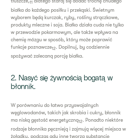
tłuszcze,
dlatego staraj się dodać trochę chudego
11
białka do każdego posiłku i przekąski. Świetnym
wyborem będą kurczak, ryby, rośliny strączkowe,
produkty mleczne i soja. Białko działa cuda nie tylko
w przewodzie pokarmowym, ale także wpływa na
chemię mózgu w sposób, który może poprawić
funkcje poznawcze
. Dopilnuj, by codziennie
12
spożywać zalecaną porcję białka.
2. Nasyć się żywnością bogatą w
błonnik.
W porównaniu do łatwo przyswajalnych
węglowodanów, takich jak skrobia i cukry, błonnik
ma niską gęstość energetyczną
. Ponadto niektóre
12
rodzaje błonnika pęcznieją i zajmują więcej miejsca w
żołądku, podczas gdy inne tworzą substancję