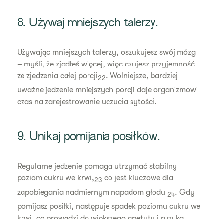
8. Używaj mniejszych talerzy.
Używając mniejszych talerzy, oszukujesz swój mózg
– myśli, że zjadłeś więcej, więc czujesz przyjemność
ze zjedzenia całej porcji
. Wolniejsze, bardziej
22
uważne jedzenie mniejszych porcji daje organizmowi
czas na zarejestrowanie uczucia sytości.
9. Unikaj pomijania posiłków.
Regularne jedzenie pomaga utrzymać stabilny
poziom cukru we krwi,
co jest kluczowe dla
23
zapobiegania nadmiernym napadom głodu
. Gdy
24
pomijasz posiłki, następuje spadek poziomu cukru we
krwi, co prowadzi do większego apetytu i ryzyka