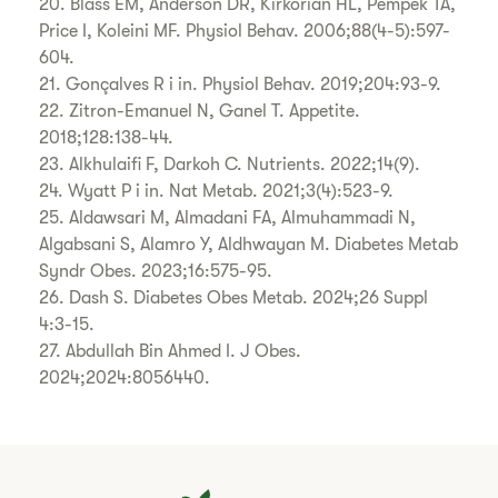
20. Blass EM, Anderson DR, Kirkorian HL, Pempek TA,
Price I, Koleini MF. Physiol Behav. 2006;88(4-5):597-
604.
21. Gonçalves R i in. Physiol Behav. 2019;204:93-9.
22. Zitron-Emanuel N, Ganel T. Appetite.
2018;128:138-44.
23. Alkhulaifi F, Darkoh C. Nutrients. 2022;14(9).
24. Wyatt P i in. Nat Metab. 2021;3(4):523-9.
25. Aldawsari M, Almadani FA, Almuhammadi N,
Algabsani S, Alamro Y, Aldhwayan M. Diabetes Metab
Syndr Obes. 2023;16:575-95.
26. Dash S. Diabetes Obes Metab. 2024;26 Suppl
4:3-15.
27. Abdullah Bin Ahmed I. J Obes.
2024;2024:8056440.