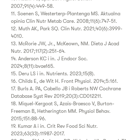
2007;91(4):449-58.
11. Soenen S, Westerterp-Plantenga MS. Aktualna
opinia Clin Nutr Metab Care. 2008;11(6):747-51.
12. Muth AK, Park SQ. Clin Nutr. 2021;40(6):3999-
4010.
13. McRorie JW, Jr., McKeown, NM. Dieta J Acad
Nutr. 2017;117(2):251-64.
14. Anderson KC i in. J Endocr Soc.
2024;8(11):bvae165.
15. Deru LS i in. Nutrients. 2023;15(8).
16. Childs E, de Wit H. Front Physiol. 2014;5:161.
17. Burls A. PA, Cabello JB i Roberts NW Cochrane
Database Syst Rev 2019;20(3):CD012211.
18. Miquel-Kergoat S, Azais-Braesco V, Burton-
Freeman B, Hetherington MM. Physiol Behav.
2015;151:88-96.
19. Kumar A i in. Crit Rev Food Sci Nutr.
2023;63(33):11987-2017.