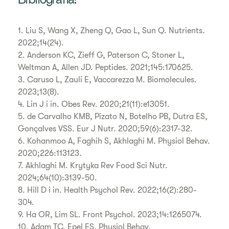
Bibliografia:
1. Liu S, Wang X, Zheng Q, Gao L, Sun Q. Nutrients.
2022;14(24).
2. Anderson KC, Zieff G, Paterson C, Stoner L,
Weltman A, Allen JD. Peptides. 2021;145:170625.
3. Caruso L, Zauli E, Vaccarezza M. Biomolecules.
2023;13(8).
4. Lin J i in. Obes Rev. 2020;21(11):e13051.
5. de Carvalho KMB, Pizato N, Botelho PB, Dutra ES,
Gonçalves VSS. Eur J Nutr. 2020;59(6):2317-32.
6. Kohanmoo A, Faghih S, Akhlaghi M. Physiol Behav.
2020;226:113123.
7. Akhlaghi M. Krytyka Rev Food Sci Nutr.
2024;64(10):3139-50.
8. Hill D i in. Health Psychol Rev. 2022;16(2):280-
304.
9. Ha OR, Lim SL. Front Psychol. 2023;14:1265074.
10. Adam TC, Epel ES. Physiol Behav.