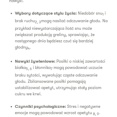
nawyki.
Wybory dotyczące stylu życia:
Niedobór snu
i
1
brak ruchu
mogą nasilać odczuwanie głodu. Na
2, 3
przykład niewystarczająca ilość snu może
zwiększać produkcję greliny, sprawiając, że
następnego dnia będziesz czuć się bardziej
głodny
.
4
Nawyki żywieniowe:
Posiłki o niskiej zawartości
białka
i błonnika
mogą powodować uczucie
5, 6
7
braku sytości, wywołując częste odczuwanie
głodu. Zbilansowane posiłki pomagają
ustabilizować apetyt, utrzymując stały poziom
cukru we krwi.
Czynniki psychologiczne:
Stres i negatywne
emocje mogą powodować wzrost apetytu
.
8, 9