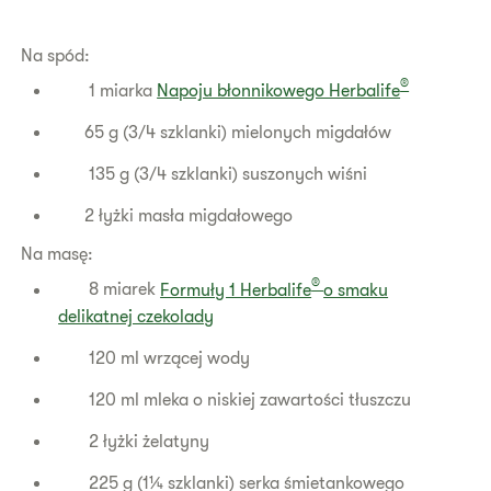
Na spód:
®
1 miarka
Napoju błonnikowego Herbalife
65 g (3/4 szklanki) mielonych migdałów
135 g (3/4 szklanki) suszonych wiśni
2 łyżki masła migdałowego
Na masę:
®
8 miarek
Formuły 1 Herbalife
o smaku
delikatnej czekolady
120 ml wrzącej wody
120 ml mleka o niskiej zawartości tłuszczu
2 łyżki żelatyny
225 g (1¼ szklanki) serka śmietankowego