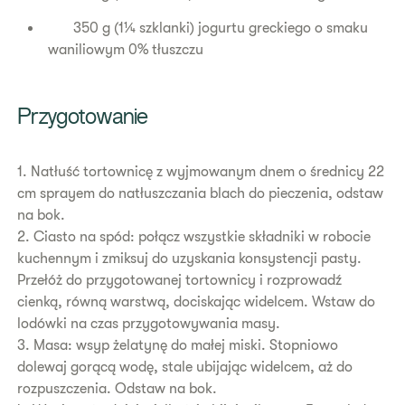
350 g (1¼ szklanki) jogurtu greckiego o smaku
waniliowym 0% tłuszczu
Przygotowanie
1. Natłuść tortownicę z wyjmowanym dnem o średnicy 22
cm sprayem do natłuszczania blach do pieczenia, odstaw
na bok.
2. Ciasto na spód: połącz wszystkie składniki w robocie
kuchennym i zmiksuj do uzyskania konsystencji pasty.
Przełóż do przygotowanej tortownicy i rozprowadź
cienką, równą warstwą, dociskając widelcem. Wstaw do
lodówki na czas przygotowywania masy.
3. Masa: wsyp żelatynę do małej miski. Stopniowo
dolewaj gorącą wodę, stale ubijając widelcem, aż do
rozpuszczenia. Odstaw na bok.