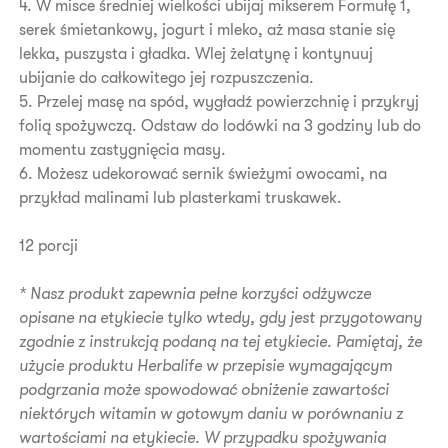
4. W misce średniej wielkości ubijaj mikserem Formułę 1,
serek śmietankowy, jogurt i mleko, aż masa stanie się
lekka, puszysta i gładka. Wlej żelatynę i kontynuuj
ubijanie do całkowitego jej rozpuszczenia.
5. Przelej masę na spód, wygładź powierzchnię i przykryj
folią spożywczą. Odstaw do lodówki na 3 godziny lub do
momentu zastygnięcia masy.
6. Możesz udekorować sernik świeżymi owocami, na
przykład malinami lub plasterkami truskawek.
12 porcji
*
Nasz produkt zapewnia pełne korzyści odżywcze
opisane na etykiecie tylko wtedy, gdy jest przygotowany
zgodnie z instrukcją podaną na tej etykiecie. Pamiętaj, że
użycie produktu Herbalife w przepisie wymagającym
podgrzania może spowodować obniżenie zawartości
niektórych witamin w gotowym daniu w porównaniu z
wartościami na etykiecie. W przypadku spożywania