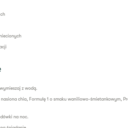
ych
gniecionych
acji
e
 wymieszaj z wodą.
, nasiona chia, Formułę 1 o smaku waniliowo-śmietankowym, Pro
lodówki na noc.
ą na śniadanie.