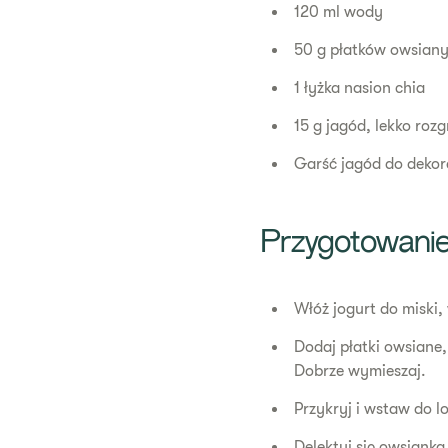
120 ml wody
50 g płatków owsian
1 łyżka nasion chia
15 g jagód, lekko roz
Garść jagód do dekor
Przygotowani
Włóż jogurt do miski,
Dodaj płatki owsiane
Dobrze wymieszaj.
Przykryj i wstaw do 
Delektuj się owsiank