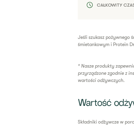
CAŁKOWITY CZA
​Jeśli szukasz pożywnego 
śmietankowym i Protein Dr
* Nasze produkty zapewnia
przyrządzone zgodnie z in
wartości odżywczych.
​Wartość odż
Składniki odżywcze w porcj