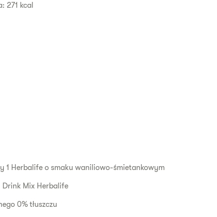
: 271 kcal
uły 1 Herbalife o smaku waniliowo-śmietankowym
n Drink Mix Herbalife
lnego 0% tłuszczu