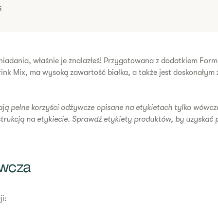
S
śniadania, właśnie je znalazłeś! Przygotowana z dodatkiem For
ink Mix, ma wysoką zawartość białka, a także jest doskonałym 
ją pełne korzyści odżywcze opisane na etykietach tylko wówcz
strukcją na etykiecie. Sprawdź etykiety produktów, by uzyskać 
ywcza
i: