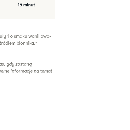
15 minut
muły 1 o smaku waniliowo-
źródłem błonnika.*
as, gdy zostaną
pełne informacje na temat