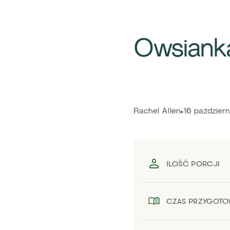
​Owsianka
​​Rachel Allen​
16 paździer
ILOŚĆ PORCJI
CZAS PRZYGOTO