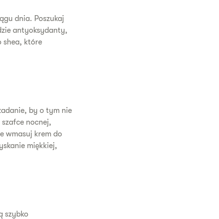
iągu dnia. Poszukaj
dzie antyoksydanty,
 shea, które
zadanie, by o tym nie
 szafce nocnej,
ie wmasuj krem do
yskanie miękkiej,
ą szybko