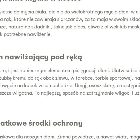
ietne do mycia ciała, ale nie do wielokrotnego mycia dłoni w c
 rąk, które nie zawierają siarczanów, za to mają w swoim skła
ze, naturalne składniki, takie jak
aloes,
oliwa z oliwek lub masło
k potrzebne nawilżenie.
 ​​nawilżający pod ręką
rąk jest koniecznym elementem pielęgnacji dłoni. Ułatw sobie 
ubkę kremu do rąk obok zlewu, w torebce, torbie sportowej, na
chwycie na kubek w samochodzie. Umyj, osusz skórę, a następn
eszcze wilgotna. To najlepszy sposób na zatrzymanie wilgoci i uz
datkowe środki ochrony
łaskawa dla naszych dłoni. Zimne powietrze, a nawet wiatr, mog