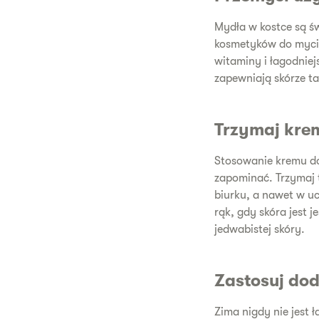
Mydła w kostce są św
kosmetyków do mycia
witaminy i łagodniejs
zapewniają skórze ta
Trzymaj krem
Stosowanie kremu do 
zapominać. Trzymaj t
biurku, a nawet w u
rąk, gdy skóra jest j
jedwabistej skóry.
Zastosuj do
Zima nigdy nie jest 