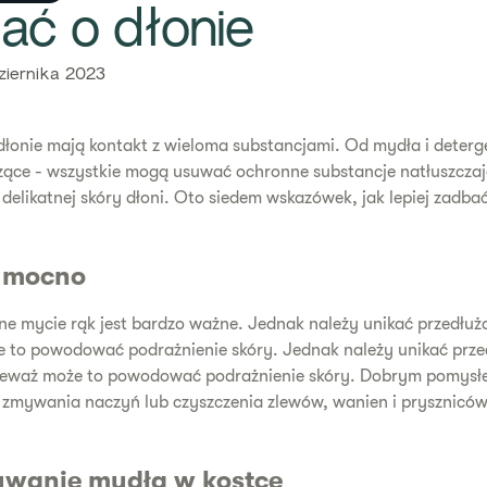
bać o dłonie
ziernika 2023
dłonie mają kontakt z wieloma substancjami. Od mydła i dete
czące - wszystkie mogą usuwać ochronne substancje natłuszcza
delikatnej skóry dłoni. Oto siedem wskazówek, jak lepiej zadbać
t mocno
ne mycie rąk jest bardzo ważne. Jednak należy unikać przedłuż
e to powodować podrażnienie skóry. Jednak należy unikać prze
ieważ może to powodować podrażnienie skóry. Dobrym pomysłe
e zmywania naczyń lub czyszczenia zlewów, wanien i pryszniców
ywanie mydła w kostce