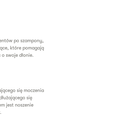
rgentów po szampony,
jące, które pomagają
 o swoje dłonie.
ającego się moczenia
dłużającego się
m jest noszenie
.