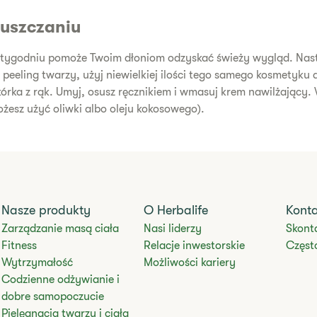
łuszczaniu
w tygodniu pomoże Twoim dłoniom odzyskać świeży wygląd. Na
eeling twarzy, użyj niewielkiej ilości tego samego kosmetyku 
órka z rąk. Umyj, osusz ręcznikiem i wmasuj krem nawilżający
ożesz użyć oliwki albo oleju kokosowego).
Nasze produkty
O Herbalife
Kont
Zarządzanie masą ciała
Nasi liderzy
Skonta
Fitness
Relacje inwestorskie
Częst
Wytrzymałość
Możliwości kariery
Codzienne odżywianie i
dobre samopoczucie
Pielęgnacja twarzy i ciała