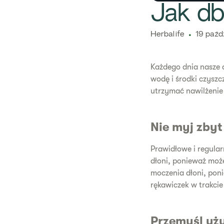
​Jak d
Herbalife
19 paźd
Każdego dnia nasze 
wodę i środki czysz
utrzymać nawilżenie 
Nie myj zby
Prawidłowe i regular
dłoni, ponieważ moż
moczenia dłoni, pon
rękawiczek w trakci
Przemyśl uż