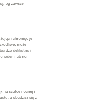
aj, by zawsze
ając i chroniąc je
szkodliwe; może
bardzo delikatna i
mochodem lub na
k na szafce nocnej i
ału, a obudzisz się z