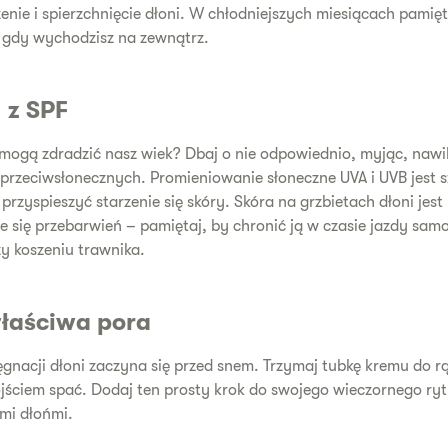
ie i spierzchnięcie dłoni. W chłodniejszych miesiącach pamięt
, gdy wychodzisz na zewnątrz.
 z SPF
 mogą zdradzić nasz wiek? Dbaj o nie odpowiednio, myjąc, nawilż
przeciwsłonecznych. Promieniowanie słoneczne UVA i UVB jest 
rzyspieszyć starzenie się skóry. Skóra na grzbietach dłoni jest 
e się przebarwień – pamiętaj, by chronić ją w czasie jazdy sa
y koszeniu trawnika.
właściwa pora
ęgnacji dłoni zaczyna się przed snem. Trzymaj tubkę kremu do rą
jściem spać. Dodaj ten prosty krok do swojego wieczornego rytu
mi dłońmi.