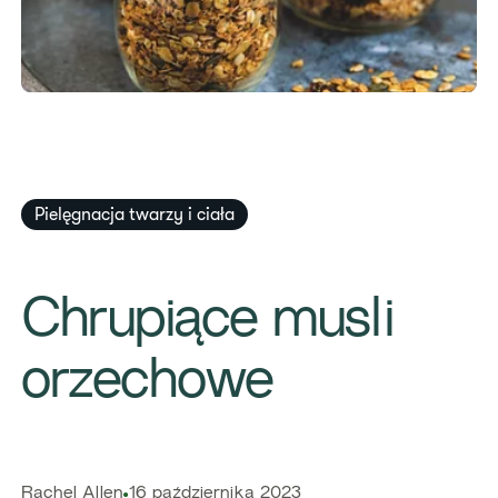
Pielęgnacja​ twarzy i ciała
​Chrupiące musli
orzechowe
​​Rachel Allen​
16 października 2023