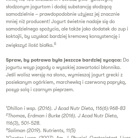
słodzonym jogurtom i dodaj substancję słodzącą
samodzielnie – prawdopodobnie użyjesz jej znacznie
mniej niż producent! Jogurt świetnie nadaje się do
samodzielnego spożycia, ale także jako dodatek do zup i
koktajli, by uzyskać bardziej kremową konsystencję i
6
zwiększyć ilość białka.
Spraw, by potrawa była jeszcze bardziej sycąca:
Do
jogurtu wsyp jagody o wysokiej zawartości błonnika.
Jeśli wolisz wersję na słono, wymieszaj jogurt grecki z
posiekanym ogórkiem, marchewką i czerwoną papryką,
posyp solą i czarnym pieprzem.
¹Dhillon i wsp. (2016). J Acad Nutr Dieta, 116(6):968-83
²Thomas, Erdman i Burke (2016). J Acad Nutr Dieta,
116(3), 501-528.
³Soliman (2019). Nutrients, 11(5)