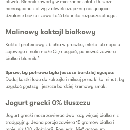
oliwek. Błonnik zawarty w mieszance sałat i tłuszcze
nienasycone z oliwy z oliwek uzupełnią nasycające
działanie białka i zawartość błonnika rozpuszczalnego.
Malinowy koktajl białkowy
Koktajl proteinowy z białka w proszku, mleka lub napoju
sojowego i malin może Cię nasycić, ponieważ zawiera
białko i błonnik.³
Spraw, by potrawa była jeszcze bardziej sycąca:
Dodaj kostki lodu do koktajlu i miksuj przez kilka minut, by
uzyskać gęstszy i jeszcze bardziej kremowy smak.
Jogurt grecki 0% tłuszczu
Jogurt grecki może zawierać dwa razy więcej białka niż
tradycyjny. Jedna porcja zawiera 15 gramów białka i
mniej niż 100 kilokalorii. Powiedz „Nie” gotowym,