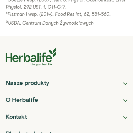
⁴Goetze i wsp. (2007). Am. J. Physiol. Gastrointest. Liver
Physiol. 292 UST. 1, G11-G17.
⁵Fiszman i wsp. (2014). Food Res Int, 62, 551-560.
6
USDA, Centrum Danych Żywnościowych
Nasze produkty
O Herbalife
Kontakt