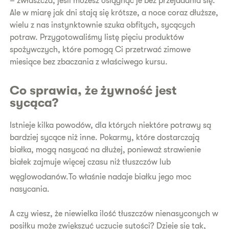
– zwłaszcza, jeśli możesz osiągnąć je bez przejadania się.
Ale w miarę jak dni stają się krótsze, a noce coraz dłuższe,
wielu z nas instynktownie szuka obfitych, sycących
potraw. Przygotowaliśmy listę pięciu produktów
spożywczych, które pomogą Ci przetrwać zimowe
miesiące bez zbaczania z właściwego kursu.
Co sprawia, że żywność jest
sycąca?
Istnieje kilka powodów, dla których niektóre potrawy są
bardziej sycące niż inne. Pokarmy, które dostarczają
białka, mogą nasycać na dłużej, ponieważ strawienie
białek zajmuje więcej czasu niż tłuszczów lub
węglowodanów.
To właśnie nadaje białku jego moc
nasycania.
A czy wiesz, że niewielka ilość tłuszczów nienasyconych w
posiłku może zwiększyć uczucie sytości? Dzieje się tak,