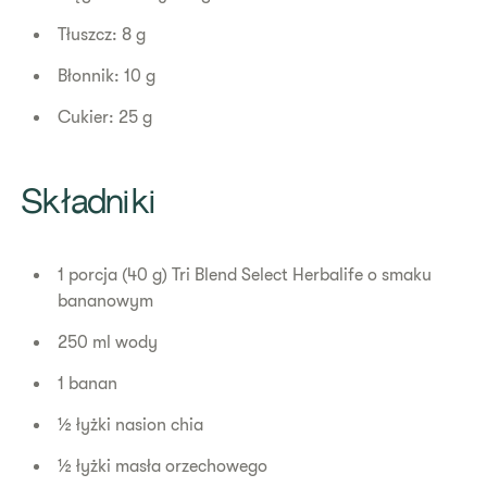
Tłuszcz: 8 g
Błonnik: 10 g
Cukier: 25 g
​Składniki
1 porcja (40 g) Tri Blend Select Herbalife o smaku
bananowym
250 ml wody
1 banan
½ łyżki nasion chia
½ łyżki masła orzechowego