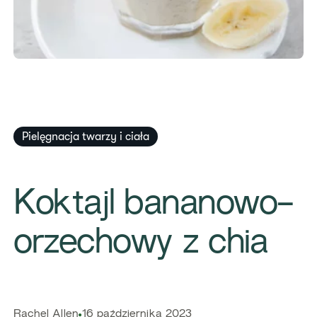
Pielęgnacja​ twarzy i ciała
​Koktajl bananowo-
orzechowy z chia
​​Rachel Allen​
16 października 2023