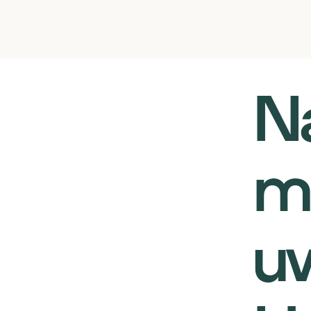
N
m
u