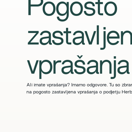
Pogosto
zastavlje
vprašanja
Ali imate vprašanja? Imamo odgovore. Tu so zbran
na pogosto zastavljena vprašanja o podjetju Herb