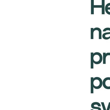
H
na
p
po
s