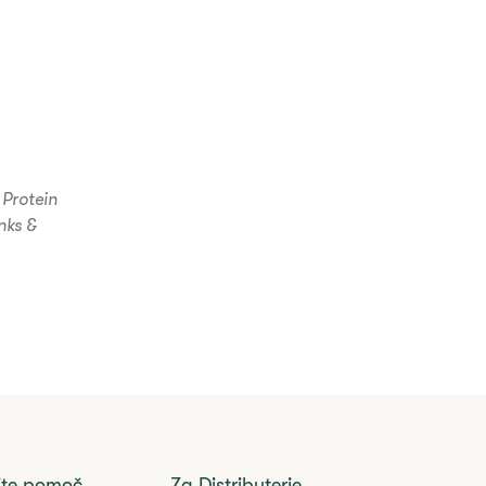
 Protein
nks &
ite pomoč
Za Distributerje