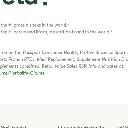
 the #1 protein shake in the world.*
 the #1 active and lifestyle nutrition brand in the world.*
romonitor, Passport Consumer Health, Protein Shake as Sports
rts Protein RTDs, Meal Replacement, Supplement Nutrition Dri
plements combined, Retail Value Sales RSP, info and dates at:
l.me/Herbalife-Claims
Naši izdelki
O podjetju Herbalife
Poišč