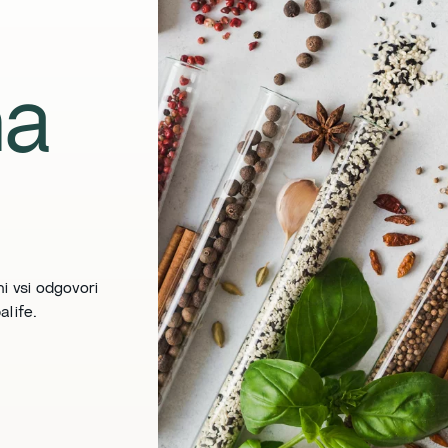
na
i vsi odgovori
alife.