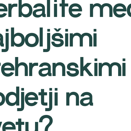
erbalife me
jboljšimi
rehranskimi
djetji na
vetu?