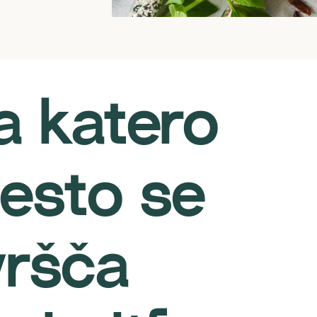
a katero
esto se
vršča