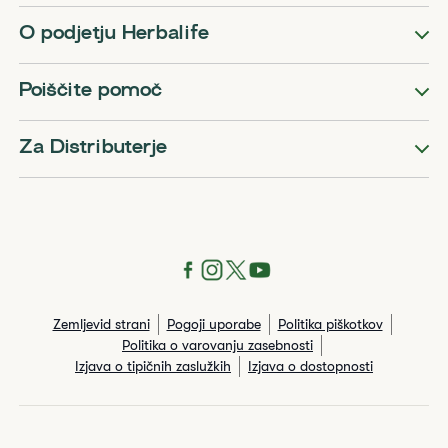
O podjetju Herbalife
Poiščite pomoč
Za Distributerje
Zemljevid strani
Pogoji uporabe
Politika piškotkov
Politika o varovanju zasebnosti
Izjava o tipičnih zaslužkih
Izjava o dostopnosti