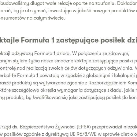
 Zbudowaliśmy długotrwałe relacje oparte na zaufaniu. Dokład
tarań, by je utrzymać, inwestując w jakość naszych produktów 
onsumentów na całym świecie.
tajle Formuła 1 zastępujące posiłek dz
oktajl odżywczy Formuła 1 działa. W połączeniu ze zdrowym,
nym stylem życia nasze smaczne koktajle zastępujące posiłki
ontrolę nad realizacją swoich celów dotyczących odżywiania. 
rbalife Formuła 1 powstają w zgodzie z globalnymi i lokalnymi 
nasze produkty są wytwarzane zgodnie z Rozporządzeniem Komi
które szczegółowo określa wymagania dotyczące składu, jakie 
ny produkt, by kwalifikować się jako zastępujący posiłek do kon
Urząd ds. Bezpieczeństwa Żywności (EFSA) przeprowadził nieza
w posiłków zgodnie z dyrektywą UE 96/8/WE w sprawie diet o o