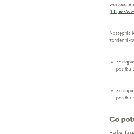
wartości en
(
https://ww
Następnie 
zamienników
Zastąpie
posiłku 
Zastąpie
posiłku 
Co potw
Herbalife p