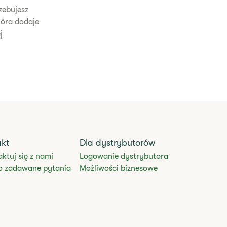
zebujesz
tóra dodaje
j
akt
Dla dystrybutorów
ktuj się z nami
Logowanie dystrybutora
o zadawane pytania
Możliwości biznesowe