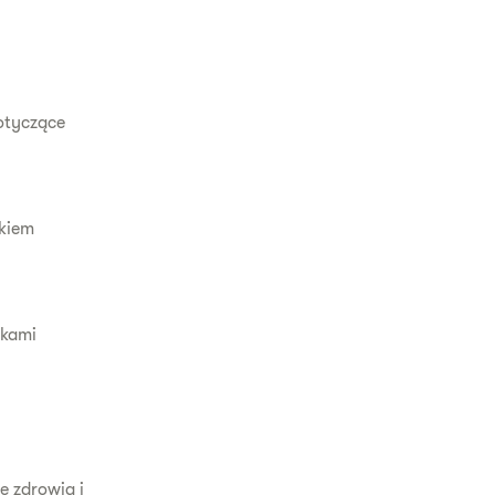
otyczące
ikiem
ikami
e zdrowia i