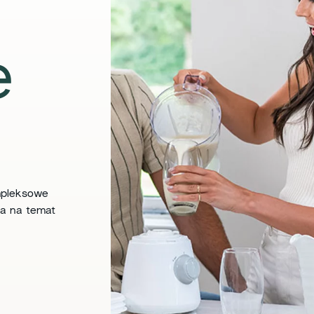
e
mpleksowe
ia na temat