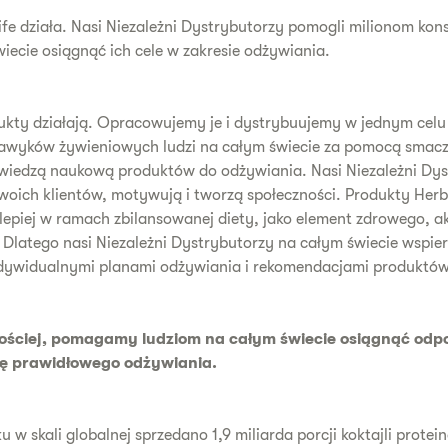
ife działa. Nasi Niezależni Dystrybutorzy pomogli milionom k
iecie osiągnąć ich cele w zakresie odżywiania.
ukty działają. Opracowujemy je i dystrybuujemy w jednym celu 
awyków żywieniowych ludzi na całym świecie za pomocą smac
wiedzą naukową produktów do odżywiania. Nasi Niezależni Dys
woich klientów, motywują i tworzą społeczności. Produkty Herb
jlepiej w ramach zbilansowanej diety, jako element zdrowego, 
. Dlatego nasi Niezależni Dystrybutorzy na całym świecie wspie
ndywidualnymi planami odżywiania i rekomendacjami produktów
ościej, pomagamy ludziom na całym świecie osiągnąć odp
 prawidłowego odżywiania.
 w skali globalnej sprzedano 1,9 miliarda porcji koktajli prote