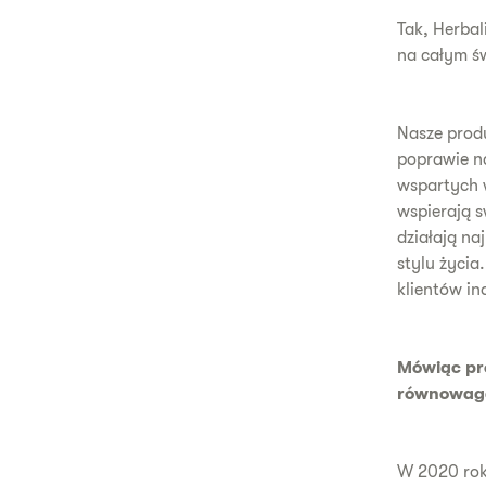
Tak, Herbal
na całym św
Nasze prod
poprawie n
wspartych 
wspierają s
działają na
stylu życia
klientów i
Mówiąc pr
równowagę
W 2020 roku