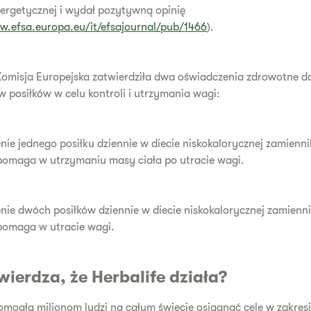
ergetycznej i wydał pozytywną opinię
w.efsa.europa.eu/it/efsajournal/pub/1466
).
Komisja Europejska zatwierdziła dwa oświadczenia zdrowotne d
 posiłków w celu kontroli i utrzymania wagi:
nie jednego posiłku dziennie w diecie niskokalorycznej zamienn
pomaga w utrzymaniu masy ciała po utracie wagi.
nie dwóch posiłków dziennie w diecie niskokalorycznej zamienn
pomaga w utracie wagi.
ierdza, że Herbalife działa?
omogła milionom ludzi na całym świecie osiągnąć cele w zakresi