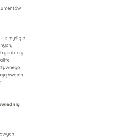
onsumentów
– z myślą o
znych,
trybutorzy
alife
aktywnego
rają swoich
.
owiednią
inowych