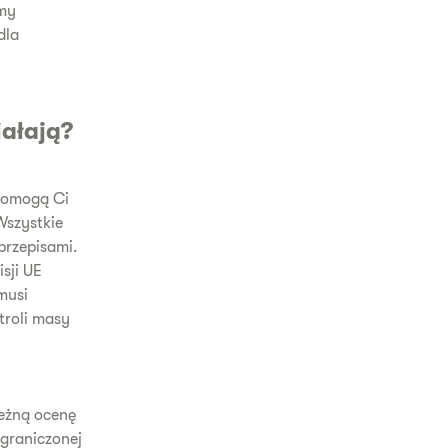
amy
dla
iałają?
 pomogą Ci
Wszystkie
przepisami.
sji UE
musi
troli masy
leżną ocenę
graniczonej