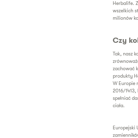
Herbalife.
wszelkich s
milionów k
Czy kok
Tak, nasz k
zrównoważo
zachować k
produkty He
W Europie 
2016/1413, 
spełniać da
ciała.
Europejski 
zamiennikó