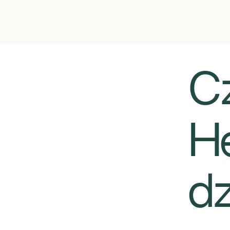
​​
He
dz