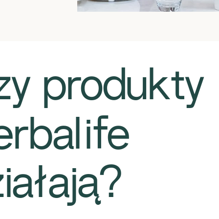
Czy produkty
rbalife
iałają?​