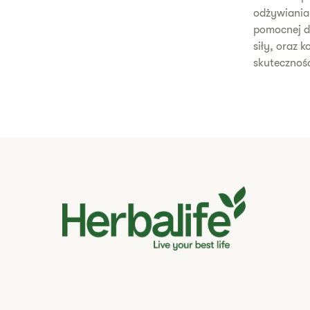
odżywiania.
pomocnej dł
siły, oraz 
skutecznośc