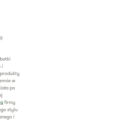
ą:
batki
 i
 produkty
iennie w
iała po
ej
ia
firmy
go stylu
anego i