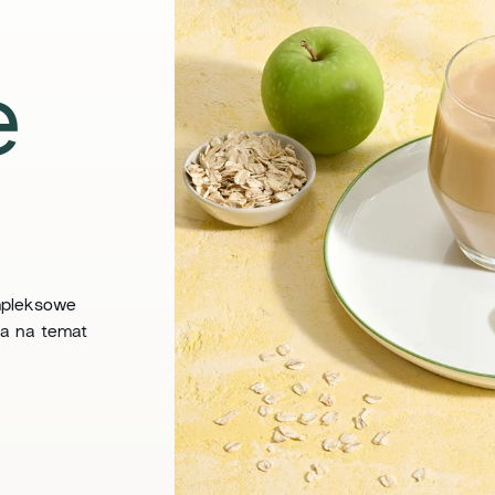
e
mpleksowe
ia na temat