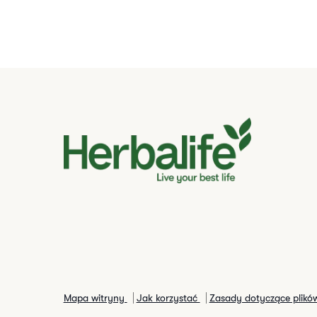
Mapa witryny
Jak korzystać
Zasady dotyczące plikó