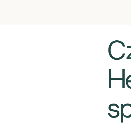
C
He
sp