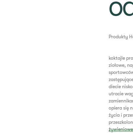
o
Produkty He
koktajle pr
ziołowe, na
sportowców 
zastępujące
diecie nisk
utracie wag
zamiennika
opiera się 
życia i pr
przeszkolo
żywieniowe