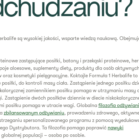
dchudzaniu?
rbalife są wysokiej jakości, wsparte wiedzą naukową. Obejmuj
oteinowe zastępujące posiłki, batony i przekąski proteinowe, her
poje aloesowe, suplementy diety, produkty dla osób aktywnych
oraz kosmetyki pielęgnacyjne. Koktajle Formuła 1 Herbalife to
 posiłki, do kontroli masy ciała. Zastąpienie jednego posiłku dz
okalorycznej zamiennikiem posiłku pomaga w utrzymaniu masy c
i. Zastąpienie dwóch posiłków dziennie w diecie niskokaloryczn
mi posiłku pomaga w utracie wagi. Globalna
filozofia odżywian
na
zbilansowanym odżywianiu
, prowadzeniu zdrowego, aktywne
zestrzeganiu spersonalizowanego programu z pomocą wyedukow
nego Dystrybutora. Ta filozofia pomaga poprawić
nawyki
globalnej populacji – osoba po osobie.