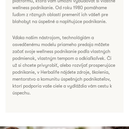
platformu, ktorá vám umožní vybudovať si vlastné
wellness podnikanie. Od roku 1980 pomáhame
ľuďom z rôznych oblastí premeniť ich vášeň pre
blahobyt na úspešné a naplňujúce podnikanie.​
​​​Vďaka našim nástrojom, technológiám a
osvedčenému modelu priameho predaja môžete
začať svoje wellness podnikanie podľa vlastných
podmienok, vlastným tempom a odkiaľkoľvek. Či
už si chcete privyrobiť, alebo rozvíjať prosperujúce
podnikanie, v Herbalife nájdete zdroje, školenia,
mentorstvo a komunitu úspešných podnikateľov,
ktorí podporia vaše ciele a vydláždia vám cestu k
úspechu.​​​