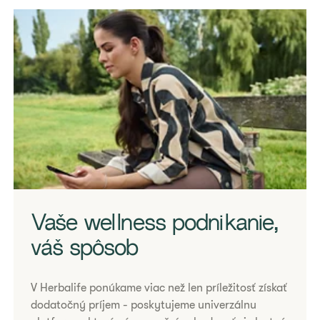
Získavanie údajov. Počkajte niekoľko sekúnd a skúste skopírovať znova.
Vaše wellness podnikanie,
váš spôsob
​​​​​​​V Herbalife ponúkame viac než len príležitosť získať
dodatočný príjem - poskytujeme univerzálnu