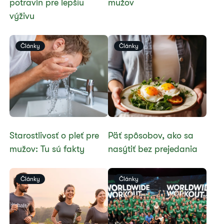
potravín pre lepšiu
mužov
výživu
Články
Články
​Starostlivosť o pleť pre
​Päť spôsobov, ako sa
mužov: Tu sú fakty
nasýtiť bez prejedania
Články
Články