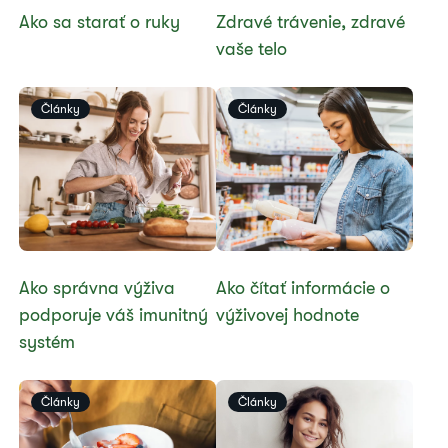
​Ako sa starať o ruky
​Zdravé trávenie, zdravé
vaše telo
Články
Články
​Ako správna výživa
​Ako čítať informácie o
podporuje váš imunitný
výživovej hodnote
systém
Články
Články