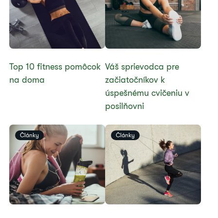
​Top 10 fitness pomôcok
Váš sprievodca pre
na doma
začiatočníkov k
úspešnému cvičeniu v
posilňovni
Články
Články