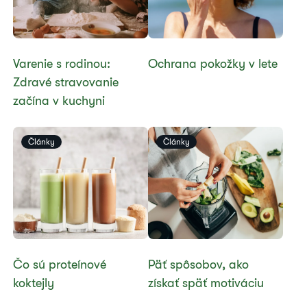
​Varenie s rodinou:
​Ochrana pokožky v lete
Zdravé stravovanie
začína v kuchyni
Články
Články
Čo sú proteínové
​Päť spôsobov, ako
koktejly
získať späť motiváciu