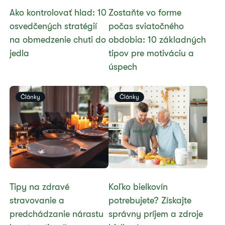
Ako kontrolovať hlad: 10
Zostaňte vo forme
osvedčených stratégií
počas sviatočného
na obmedzenie chuti do
obdobia: 10 základných
jedla
tipov pre motiváciu a
úspech
Články
Články
Tipy na zdravé
Koľko bielkovín
stravovanie a
potrebujete? Získajte
predchádzanie nárastu
správny príjem a zdroje