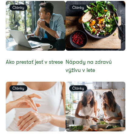
Články
Články
​Ako prestať jesť v strese
Nápady na zdravú
výživu v lete
Články
Články