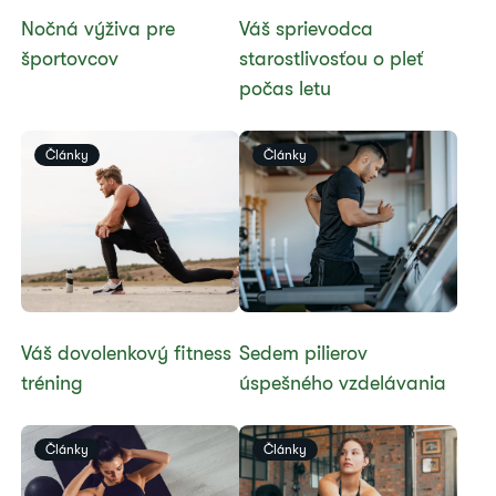
​Nočná výživa pre
​Váš sprievodca
športovcov
starostlivosťou o pleť
počas letu
Články
Články
Váš dovolenkový fitness
​Sedem pilierov
tréning
úspešného vzdelávania
Články
Články