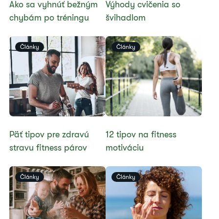
​Ako sa vyhnúť bežným
Výhody cvičenia so
chybám po tréningu
švihadlom
Články
Články
Päť tipov pre zdravú
12 tipov na fitness
stravu fitness párov
motiváciu
Články
Články