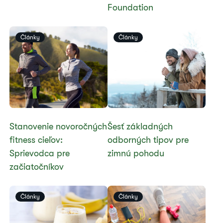
Foundation
Články
Články
Stanovenie novoročných
Šesť základných
fitness cieľov:
odborných tipov pre
Sprievodca pre
zimnú pohodu
začiatočníkov
Články
Články