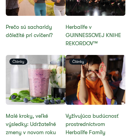
​​Prečo sú sacharidy
Herbalife v
dôležité pri cvičení?​
GUINNESSOVEJ KNIHE
REKORDOV™
Články
Články
Malé kroky, veľké
Vyživujúca budúcnosť
výsledky: Udržateľné
prostredníctvom
zmeny v novom roku
Herbalife Family