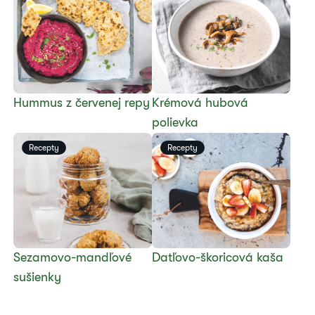
Hummus z červenej repy
​Krémová hubová
polievka
Recepty
Recepty
Sezamovo-mandľové
​Datľovo-škoricová kaša
sušienky