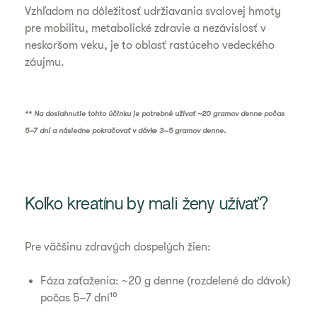
Vzhľadom na dôležitosť udržiavania svalovej hmoty
pre mobilitu, metabolické zdravie a nezávislosť v
neskoršom veku, je to oblasť rastúceho vedeckého
záujmu.
** Na dosiahnutie tohto účinku je potrebné užívať ~20 gramov denne počas
5–7 dní a následne pokračovať v dávke 3–5 gramov denne.
Koľko kreatínu by mali ženy užívať?
Pre väčšinu zdravých dospelých žien:
Fáza zaťaženia: ~20 g denne (rozdelené do dávok)
počas 5–7 dní¹⁰