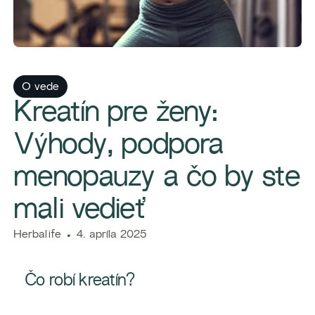
O vede
Kreatín pre ženy:
Výhody, podpora
menopauzy a čo by ste
mali vedieť
​​Herbalife​
4. apríla 2025
Čo robí kreatín?