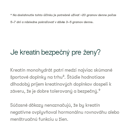
* Na dosiahnutie tohto účinku je potrebné užívať ~20 gramov denne počas
5–7 dní a následne pokračovať v dávke 3–5 gramov denne.
Je kreatín bezpečný pre ženy?
Kreatín monohydrát patrí medzi najviac skúmané
športové doplnky na trhu³. Štúdie hodnotiace
dlhodobý príjem kreatínových doplnkov dospeli k
záveru, že je dobre tolerovaný a bezpečný.⁹
Súčasné dôkazy nenaznačujú, že by kreatín
negatívne ovplyvňoval hormonálnu rovnováhu alebo
menštruačnú funkciu u žien.