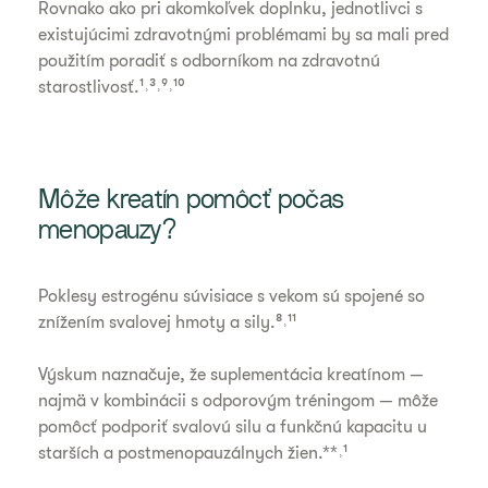
Rovnako ako pri akomkoľvek doplnku, jednotlivci s
existujúcimi zdravotnými problémami by sa mali pred
použitím poradiť s odborníkom na zdravotnú
starostlivosť.¹˒³˒⁹˒¹⁰
Môže kreatín pomôcť počas
menopauzy?
Poklesy estrogénu súvisiace s vekom sú spojené so
znížením svalovej hmoty a sily.⁸˒¹¹
Výskum naznačuje, že suplementácia kreatínom —
najmä v kombinácii s odporovým tréningom — môže
pomôcť podporiť svalovú silu a funkčnú kapacitu u
starších a postmenopauzálnych žien.**˒¹