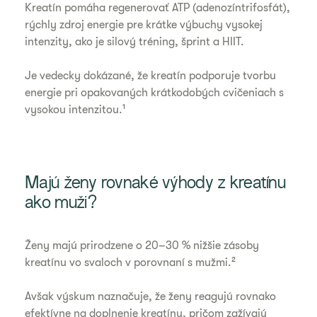
Kreatín pomáha regenerovať ATP (adenozíntrifosfát),
rýchly zdroj energie pre krátke výbuchy vysokej
intenzity, ako je silový tréning, šprint a HIIT.
Je vedecky dokázané, že kreatín podporuje tvorbu
energie pri opakovaných krátkodobých cvičeniach s
vysokou intenzitou.¹
Majú ženy rovnaké výhody z kreatínu
ako muži?
Ženy majú prirodzene o 20–30 % nižšie zásoby
kreatínu vo svaloch v porovnaní s mužmi.²
Avšak výskum naznačuje, že ženy reagujú rovnako
efektívne na doplnenie kreatínu, pričom zažívajú