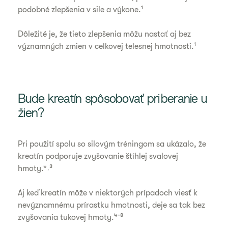
podobné zlepšenia v sile a výkone.¹
Dôležité je, že tieto zlepšenia môžu nastať aj bez
významných zmien v celkovej telesnej hmotnosti.¹
Bude kreatín spôsobovať priberanie u
žien?
Pri použití spolu so silovým tréningom sa ukázalo, že
kreatín podporuje zvyšovanie štíhlej svalovej
hmoty.*˒³
Aj keď kreatín môže v niektorých prípadoch viesť k
nevýznamnému prírastku hmotnosti, deje sa tak bez
zvyšovania tukovej hmoty.⁴⁻⁸