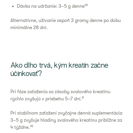
Dávka na udržanie: 3–5 g denne¹⁰
Alternatívne, užívanie aspoň 3 gramy denne po dobu
minimálne 28 dní.
Ako dlho trvá, kým kreatín začne
účinkovať?
Pri fáze zaťaženia sa zásoby svalového kreatínu
rýchlo zvyšujú v priebehu 5–7 dní.⁵
Pri stabilnom zaťažení zvyčajne denná suplementácia
3–5 g zvyšuje hladiny svalového kreatínu približne za
4 týždne.¹⁰