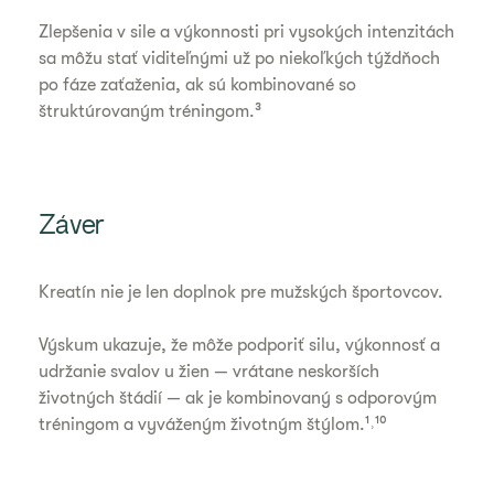
Zlepšenia v sile a výkonnosti pri vysokých intenzitách
sa môžu stať viditeľnými už po niekoľkých týždňoch
po fáze zaťaženia, ak sú kombinované so
štruktúrovaným tréningom.³
Záver
Kreatín nie je len doplnok pre mužských športovcov.
Výskum ukazuje, že môže podporiť silu, výkonnosť a
udržanie svalov u žien — vrátane neskorších
životných štádií — ak je kombinovaný s odporovým
tréningom a vyváženým životným štýlom.¹˒¹⁰