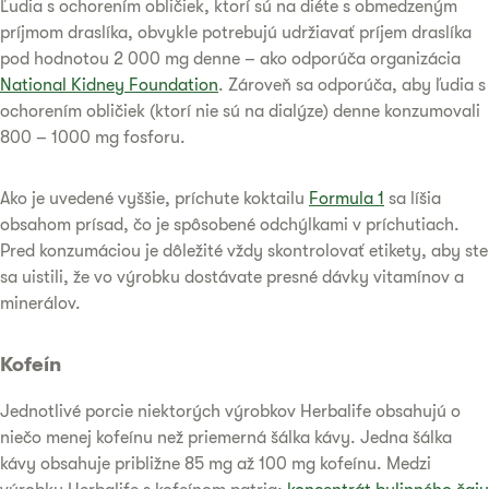
Ľudia s ochorením obličiek, ktorí sú na diéte s obmedzeným
príjmom draslíka, obvykle potrebujú udržiavať príjem draslíka
pod hodnotou 2 000 mg denne – ako odporúča organizácia
National Kidney Foundation
. Zároveň sa odporúča, aby ľudia s
ochorením obličiek (ktorí nie sú na dialýze) denne konzumovali
800 – 1000 mg fosforu.
Ako je uvedené vyššie, príchute koktailu
Formula 1
sa líšia
obsahom prísad, čo je spôsobené odchýlkami v príchutiach.
Pred konzumáciou je dôležité vždy skontrolovať etikety, aby ste
sa uistili, že vo výrobku dostávate presné dávky vitamínov a
minerálov.
Kofeín
Jednotlivé porcie niektorých výrobkov Herbalife obsahujú o
niečo menej kofeínu než priemerná šálka kávy. Jedna šálka
kávy obsahuje približne 85 mg až 100 mg kofeínu. Medzi