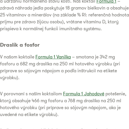
a udržaniu normálneho stavu kostí. Náš koktail
Formula 1
–
zdravá náhrada jedla poskytuje 18 gramov bielkovín a obsahuje
25 vitamínov a minerálov (na základe % RI: referenčná hodnota
príjmu pre zdravo žijúcu osobu), vrátane vitamínu D, ktorý
prispieva k normálnej funkcii imunitného systému.
Draslík a fosfor
V našom koktaile
Formula 1 Vanilka
– smotana je 342 mg
fosforu a 682 mg draslíka na 250 ml hotového výrobku (pri
príprave so sójovým nápojom a podľa inštrukcií na etikete
výrobku).
V porovnaní s naším koktailom
Formula 1 Jahodové
potešenie,
ktorý obsahuje 466 mg fosforu a 768 mg draslíka na 250 ml
hotového výrobku (pri príprave so sójovým nápojom, ako je
uvedené na etikete výrobku).