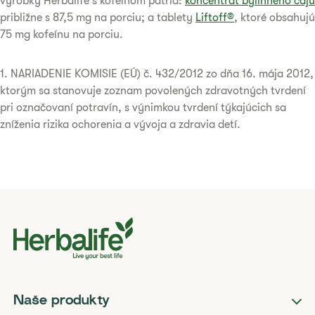
výrobky Herbalife s kofeínom patria:
koncentrát bylinného čaju
približne s 87,5 mg na porciu; a tablety
Liftoff®
, ktoré obsahujú
75 mg kofeínu na porciu.
1. NARIADENIE KOMISIE (EÚ) č. 432/2012 zo dňa 16. mája 2012,
ktorým sa stanovuje zoznam povolených zdravotných tvrdení
pri označovaní potravín, s výnimkou tvrdení týkajúcich sa
zníženia rizika ochorenia a vývoja a zdravia detí.
Naše produkty