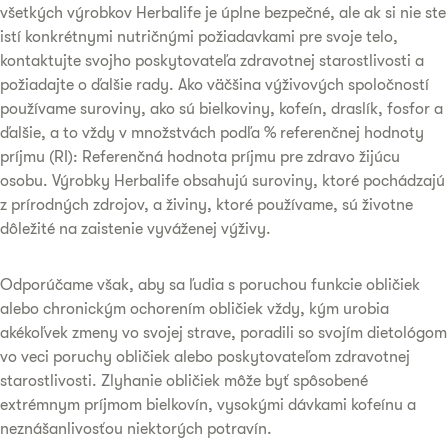
všetkých výrobkov Herbalife je úplne bezpečné, ale ak si nie ste
istí konkrétnymi nutričnými požiadavkami pre svoje telo,
kontaktujte svojho poskytovateľa zdravotnej starostlivosti a
požiadajte o ďalšie rady. Ako väčšina výživových spoločností
používame suroviny, ako sú bielkoviny, kofeín, draslík, fosfor a
ďalšie, a to vždy v množstvách podľa % referenčnej hodnoty
príjmu (RI): Referenčná hodnota príjmu pre zdravo žijúcu
osobu. Výrobky Herbalife obsahujú suroviny, ktoré pochádzajú
z prírodných zdrojov, a živiny, ktoré používame, sú životne
dôležité na zaistenie vyváženej výživy.
Odporúčame však, aby sa ľudia s poruchou funkcie obličiek
alebo chronickým ochorením obličiek vždy, kým urobia
akékoľvek zmeny vo svojej strave, poradili so svojím dietológom
vo veci poruchy obličiek alebo poskytovateľom zdravotnej
starostlivosti. Zlyhanie obličiek môže byť spôsobené
extrémnym príjmom bielkovín, vysokými dávkami kofeínu a
neznášanlivosťou niektorých potravín.